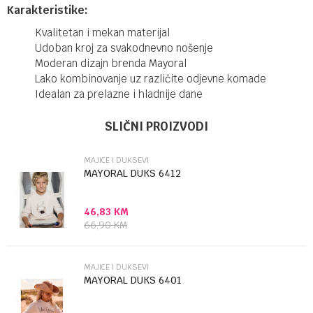
Karakteristike:
Kvalitetan i mekan materijal
Udoban kroj za svakodnevno nošenje
Moderan dizajn brenda Mayoral
Lako kombinovanje uz različite odjevne komade
Idealan za prelazne i hladnije dane
Ime/Nadimak
Kategorija
Majice i duksevi
SLIČNI PROIZVODI
Brendovi
Mayoral
MAJICE I DUKSEVI
Email
MAYORAL DUKS 6412
46,83
KM
Poruka
66,90
KM
MAJICE I DUKSEVI
MAYORAL DUKS 6401