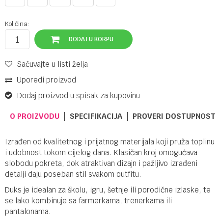
Količina:
DODAJ U KORPU
Sačuvajte u listi želja
Uporedi proizvod
Dodaj proizvod u spisak za kupovinu
O PROIZVODU
SPECIFIKACIJA
PROVERI DOSTUPNOST 
Izrađen od kvalitetnog i prijatnog materijala koji pruža toplinu
i udobnost tokom cijelog dana. Klasičan kroj omogućava
slobodu pokreta, dok atraktivan dizajn i pažljivo izrađeni
detalji daju poseban stil svakom outfitu.
Duks je idealan za školu, igru, šetnje ili porodične izlaske, te
se lako kombinuje sa farmerkama, trenerkama ili
pantalonama.