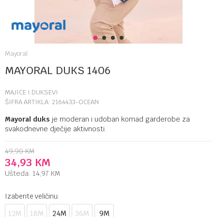
1
2
3
4
Mayoral
MAYORAL DUKS 1406
MAJICE I DUKSEVI
ŠIFRA ARTIKLA:
2164433-OCEAN
Mayoral duks
je moderan i udoban komad garderobe za
svakodnevne dječije aktivnosti.
49,90
KM
34,93
KM
Ušteda:
14,97
KM
Izaberite veličinu:
12M
18M
24M
36M
9M