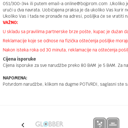
051/300-344 ili putem email-a online@bojprom.com .Ukoliko je p
uruči u dva navrata. Uobičajena praksa je da ukoliko Vas kurir n
Ukoliko Vas i tada ne pronađe na adresi, pošiljka će se vratiti
VAŽNO:
U skladu sa pravilima partnerske brze pošte, kupac je dužan da 
Reklamacije koje se odnose na fizička oštećenja pošiljke moraju 
Nakon isteka roka od 30 minuta, reklamacije na oštećenja pošil
Cijena isporuke
Cijena isporuke za sve narudžbe preko 80 BAM je 5 BAM. Za nar
NAPOMENA:
Potvrdom narudžbe, klikom na dugme POTVRDI, saglasni ste sa