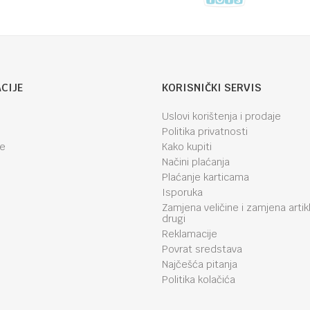
CIJE
KORISNIČKI SERVIS
Uslovi korištenja i prodaje
Politika privatnosti
je
Kako kupiti
Načini plaćanja
Plaćanje karticama
Isporuka
Zamjena veličine i zamjena artik
drugi
Reklamacije
Povrat sredstava
Najčešća pitanja
Politika kolačića