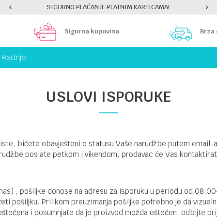
SIGURNO PLAĆANJE PLATNIM KARTICAMA!
Sigurna kupovina
Brza
Radnje
USLOVI ISPORUKE
iste, bićete obavješteni o statusu Vaše narudžbe putem email-a
arudžbe poslate petkom i vikendom, prodavac će Vas kontaktira
a nas) , pošiljke donose na adresu za isporuku u periodu od 08:0
i pošiljku. Prilikom preuzimanja pošiljke potrebno je da vizuel
o oštećena i posumnjate da je proizvod možda oštećen, odbijte pr