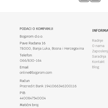
PODACI O KOMPANIJI
INFORMA
Bojprom d.o.o.
Radnje
Pave Radana 16
O nama
78000, Banja Luka, Bosna i Hercegovina
Zaposlen
Telefon:
Saradnja
066/830-164
Kontakt
Blog
Email:
online@bojprom.com
Račun
Procredit Bank 1941066346200116
PIB:
4400847540004
Matični broj: