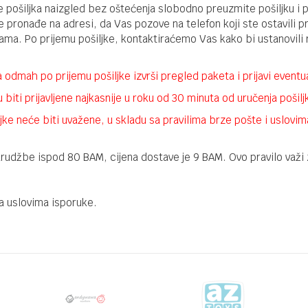
ošiljka naizgled bez oštećenja slobodno preuzmite pošiljku i po
e pronađe na adresi, da Vas pozove na telefon koji ste ostavili p
 nama. Po prijemu pošiljke, kontaktiraćemo Vas kako bi ustanovili
odmah po prijemu pošiljke izvrši pregled paketa i prijavi eventu
biti prijavljene najkasnije u roku od 30 minuta od uručenja pošiljk
jke neće biti uvažene, u skladu sa pravilima brze pošte i uslovi
udžbe ispod 80 BAM, cijena dostave je 9 BAM. Ovo pravilo važi z
 uslovima isporuke.