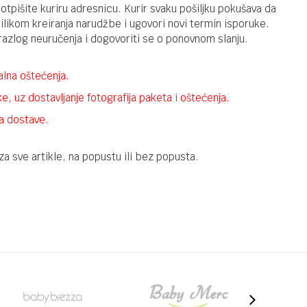
tpišite kuriru adresnicu. Kurir svaku pošiljku pokušava da
rilikom kreiranja narudžbe i ugovori novi termin isporuke.
 razlog neuručenja i dogovoriti se o ponovnom slanju.
alna oštećenja.
e, uz dostavljanje fotografija paketa i oštećenja.
ma dostave.
a sve artikle, na popustu ili bez popusta.