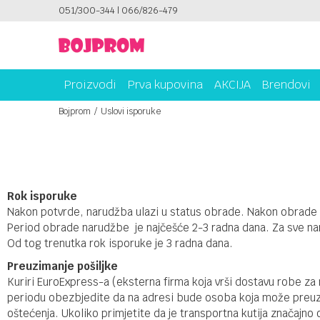
ICAMA!
051/300-344 | 066/826-479
PLATI UNICREDIT KARTICOM NA RATE!
Proizvodi
Prva kupovina
AKCIJA
Brendovi
Bojprom
Uslovi isporuke
Rok isporuke
Nakon potvrde, narudžba ulazi u status obrade. Nakon obrade 
Period obrade narudžbe je najčešće 2-3 radna dana. Za sve n
Od tog trenutka rok isporuke je 3 radna dana.
Preuzimanje pošiljke
Kuriri EuroExpress-a (eksterna firma koja vrši dostavu robe z
periodu obezbjedite da na adresi bude osoba koja može preuzet
oštećenja. Ukoliko primjetite da je transportna kutija značajn