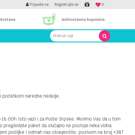
PLATI UNICREDIT KARTICOM NA RATE!
Prijavite se
Registrujte se
0
 dostava
Jednostavna kupovina
Pretraži sajt
.
ti početkom naredne nedelje.
0-16:00h.Isto važi i za Pošte Srpske. Molimo Vas da u tom
no pregledate paket da slučajno ne postoje neka vidna
ijem pošiljke i odmah nas obavjestite, pozivom na broj +387