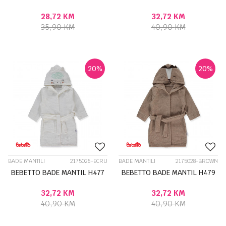
28,72
KM
32,72
KM
35,90
KM
40,90
KM
20
%
20
%
BADE MANTILI
2175026-ECRU
BADE MANTILI
2175028-BROWN
BEBETTO BADE MANTIL H477
BEBETTO BADE MANTIL H479
32,72
KM
32,72
KM
40,90
KM
40,90
KM