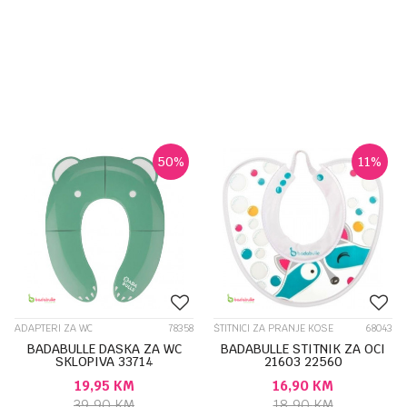
50
%
11
%
ADAPTERI ZA WC
78358
ŠTITNICI ZA PRANJE KOSE
68043
BADABULLE DASKA ZA WC
BADABULLE STITNIK ZA OCI
SKLOPIVA 33714
21603 22560
19,95
KM
16,90
KM
39,90
KM
18,90
KM