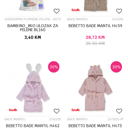
VIŠEKRATNE PLATNENE PELENE
49179
BADE MANTILI
2142201
BAMBINO_MIO ULOZAK ZA
BEBETTO BADE MANTIL H459
PELENE BL160
3,40
KM
28,72
KM
35,90
KM
20
%
20
%
BADE MANTILI
2142200
BADE MANTILI
2175015-PI
BEBETTO BADE MANTIL H462
BEBETTO BADE MANTIL H475