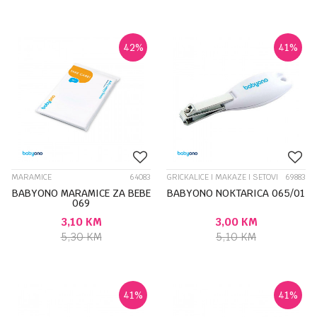
42
%
41
%
MARAMICE
64083
GRICKALICE I MAKAZE I SETOVI
69883
BABYONO MARAMICE ZA BEBE
BABYONO NOKTARICA 065/01
069
3,10
KM
3,00
KM
5,30
KM
5,10
KM
41
%
41
%