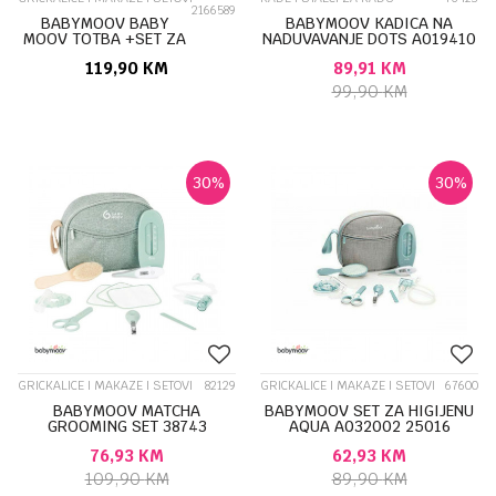
2166589
BABYMOOV BABY
BABYMOOV KADICA NA
MOOV TOTBA +SET ZA
NADUVAVANJE DOTS A019410
KOZMETIKU 52305
34327
119,90
KM
89,91
KM
99,90
KM
30
%
30
%
GRICKALICE I MAKAZE I SETOVI
82129
GRICKALICE I MAKAZE I SETOVI
67600
BABYMOOV MATCHA
BABYMOOV SET ZA HIGIJENU
GROOMING SET 38743
AQUA A032002 25016
76,93
KM
62,93
KM
109,90
KM
89,90
KM