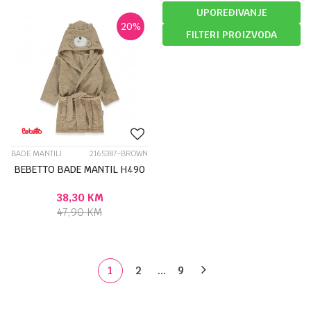
UPOREĐIVANJE
20
%
FILTERI PROIZVODA
BADE MANTILI
2165387-BROWN
BEBETTO BADE MANTIL H490
38,30
KM
47,90
KM
1
2
...
9