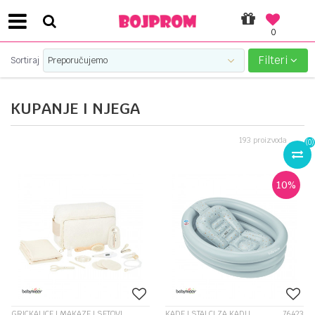
0
 PLATNIM KARTICAMA!
PLATI UNICREDIT
Filteri
Sortiraj
KUPANJE I NJEGA
193
proizvoda
(
0
)
10
%
GRICKALICE I MAKAZE I SETOVI
KADE I STALCI ZA KADU
76423