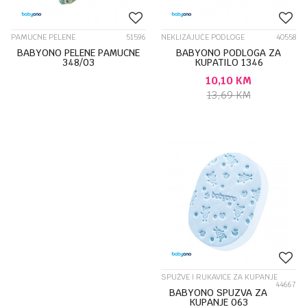
PAMUCNE PELENE
51596
NEKLIZAJUĆE PODLOGE
40558
BABYONO PELENE PAMUCNE
BABYONO PODLOGA ZA
348/03
KUPATILO 1346
10,10
KM
13,69
KM
SPUŽVE I RUKAVICE ZA KUPANJE
44667
BABYONO SPUZVA ZA
KUPANJE 063