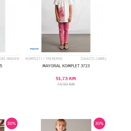
UPOREDI
081-MAGEN
KOMPLETI I TRENERKE
2166173-CAMEL
5
MAYORAL KOMPLET 3723
51,73
KM
73,90
KM
J U KORPU
DODAJ U KORPU
Veličina
7G
10G
4G
5G
6G
7G
8G
9G
30
%
30
%