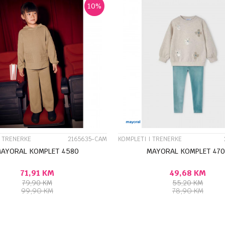
10
%
UPOREDI
UPOREDI
I TRENERKE
2165635-CAM
KOMPLETI I TRENERKE
AYORAL KOMPLET 4580
MAYORAL KOMPLET 470
71,91
KM
49,68
KM
79,90
KM
55,20
KM
99,90
KM
78,90
KM
DODAJ U KORPU
DODA
Veličina
4G
5G
6G
6G
9G
4G