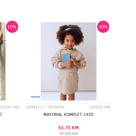
J U KORPU
DODAJ U KORPU
Veličina
8G
10G
7G
4G
5G
6G
8G
9G
10
%
10
%
UPOREDI
2165147-HAZ
KOMPLETI I TRENERKE
2165153-HAZ
7
MAYORAL KOMPLET 4935
51,75
KM
57,50
KM