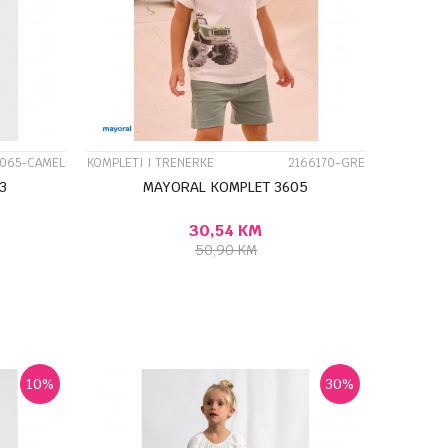
UPOREDI
065-CAMEL
KOMPLETI I TRENERKE
2166170-GRE
3
MAYORAL KOMPLET 3605
30,54
KM
50,90
KM
J U KORPU
DODAJ U KORPU
Veličina
7G
10G
4G
5G
6G
7G
8G
9G
10
%
30
%