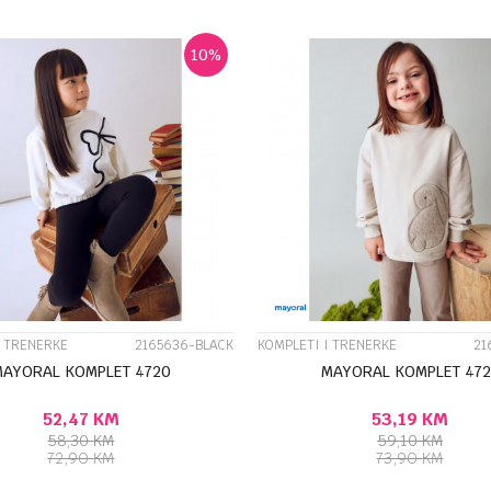
8G
9G
10
%
UPOREDI
UPOREDI
I TRENERKE
2165636-BLACK
KOMPLETI I TRENERKE
21
MAYORAL KOMPLET 4720
MAYORAL KOMPLET 472
52,47
KM
53,19
KM
58,30
KM
59,10
KM
72,90
KM
73,90
KM