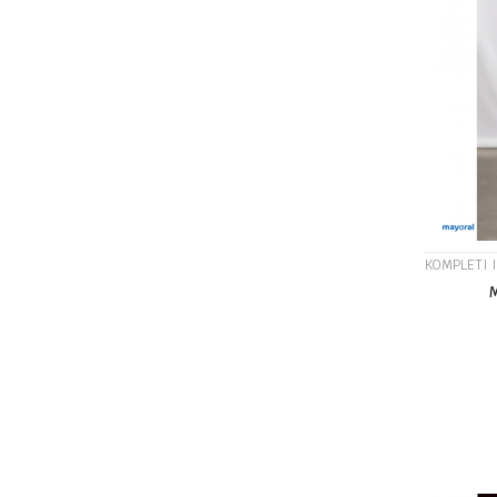
KOMPLETI 
Veličina
10G
7G