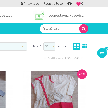
PLATI UNICREDIT KARTICOM NA RATE!
Prijavite se
Registrujte se
0
 dostava
Jednostavna kupovina
Pretraži sajt
Prikaži
po strani
(
0
)
28
proizvoda
Obriši sve
20
%
UPOREDI