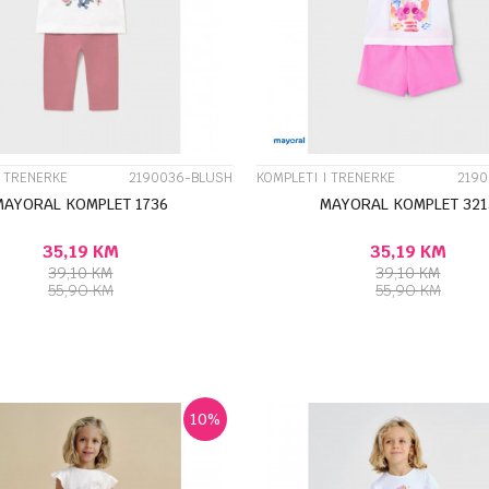
UPOREDI
UPOREDI
I TRENERKE
2190036-BLUSH
KOMPLETI I TRENERKE
2190
MAYORAL KOMPLET 1736
MAYORAL KOMPLET 321
35,19
KM
35,19
KM
39,10
KM
39,10
KM
55,90
KM
55,90
KM
DODAJ U KORPU
DODA
Veličina
3G
4G
OD DVE DO CETIRI GOD
10G
5G
6G
8G
9G
10
%