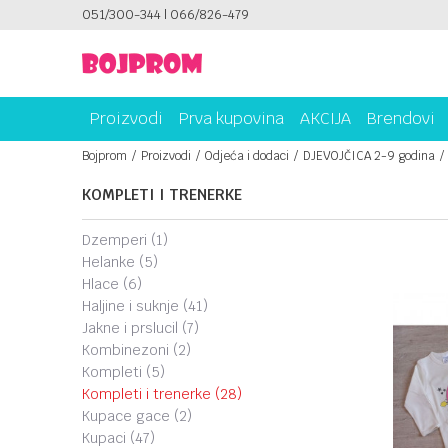
AMA!
051/300-344 | 066/826-479
PLATI UNICREDIT KARTICOM NA RATE!
Proizvodi
Prva kupovina
AKCIJA
Brendovi
Bojprom
Proizvodi
Odjeća i dodaci
DJEVOJČICA 2-9 godina
KOMPLETI I TRENERKE
dzemperi
(1)
helanke
(5)
hlace
(6)
haljine i suknje
(41)
jakne i prsluci|
(7)
kombinezoni
(2)
kompleti
(5)
kompleti i trenerke
(28)
kupace gace
(2)
kupaci
(47)