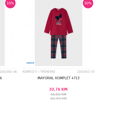
10
%
30
%
UPOREDI
2161050-48
KOMPLETI I TRENERKE
2161062-19
6
MAYORAL KOMPLET 4713
32,76
KM
46,80
KM
66,90
KM
J U KORPU
DODAJ U KORPU
Veličina
8G
6G
9G
8G
4G