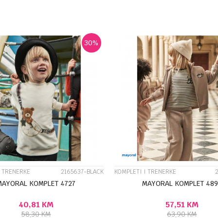
DODAJ U KORPU
DODA
Veličina
4G
5G
6G
5G
4G
9G
8G
9G
7G
10G
6G
30
%
UPOREDI
UPOREDI
I TRENERKE
2165637-BLACK
KOMPLETI I TRENERKE
MAYORAL KOMPLET 4727
MAYORAL KOMPLET 489
40,81
KM
57,51
KM
58,30
KM
63,90
KM