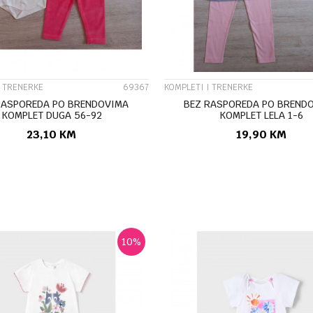
I TRENERKE
69367
KOMPLETI I TRENERKE
RASPOREDA PO BRENDOVIMA
BEZ RASPOREDA PO BREND
KOMPLET DUGA 56-92
KOMPLET LELA 1-6
23,10
KM
19,90
KM
DODAJ U KORPU
DODAJ U KORP
10
%