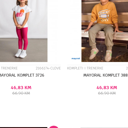
UPOREDI
UPOREDI
I TRENERKE
2166174-CLOVE
KOMPLETI I TRENERKE
2
MAYORAL KOMPLET 3726
MAYORAL KOMPLET 388
46,83
KM
46,83
KM
66,90
KM
66,90
KM
DODAJ U KORPU
DODA
Veličina
4G
5G
6G
10G
4G
5G
8G
9G
7G
8G
9G