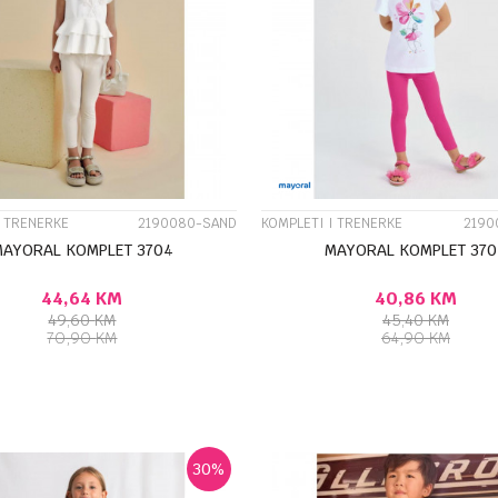
UPOREDI
UPOREDI
I TRENERKE
2190080-SAND
KOMPLETI I TRENERKE
2190
MAYORAL KOMPLET 3704
MAYORAL KOMPLET 370
44,64
KM
40,86
KM
49,60
KM
45,40
KM
70,90
KM
64,90
KM
DODAJ U KORPU
DODA
Veličina
5G
6G
7G
10G
5G
6G
9G
8G
9G
30
%