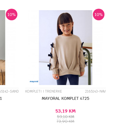
10
%
10
%
UPOREDI
65142-SAND
KOMPLETI I TRENERKE
2165143-NAV
1
MAYORAL KOMPLET 4725
53,19
KM
59,10
KM
73,90
KM