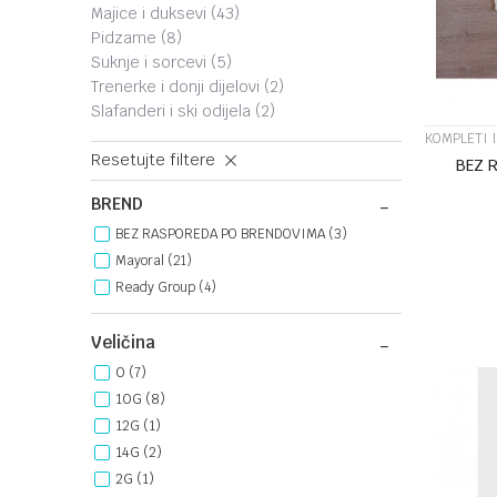
majice i duksevi
(43)
pidzame
(8)
suknje i sorcevi
(5)
trenerke i donji dijelovi
(2)
slafanderi i ski odijela
(2)
KOMPLETI 
Resetujte filtere
BEZ 
BREND
BEZ RASPOREDA PO BRENDOVIMA (3)
Mayoral (21)
Ready Group (4)
Veličina
0
(7)
10G
(8)
12G
(1)
14G
(2)
2G
(1)