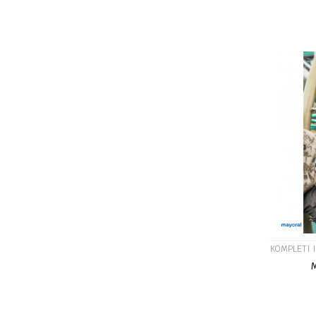
Veličina
10G
7G
KOMPLETI 