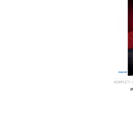
KOMPLETI 
M
Veličina
10G