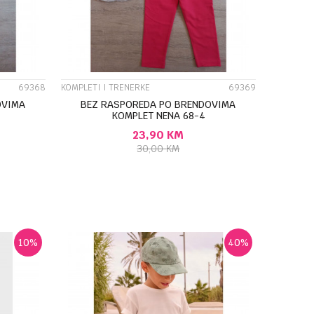
69368
KOMPLETI I TRENERKE
69369
OVIMA
BEZ RASPOREDA PO BRENDOVIMA
KOMPLET NENA 68-4
23,90
KM
30,00
KM
U
DODAJ U KORPU
10
%
40
%