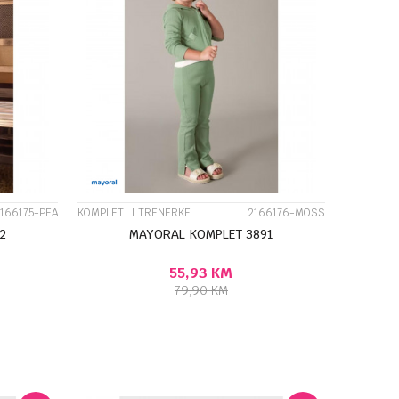
UPOREDI
166175-PEA
KOMPLETI I TRENERKE
2166176-MOSS
2
MAYORAL KOMPLET 3891
55,93
KM
79,90
KM
J U KORPU
DODAJ U KORPU
Veličina
6G
10G
4G
5G
6G
7G
8G
9G