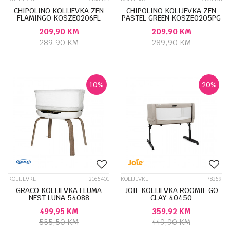
CHIPOLINO KOLIJEVKA ZEN
CHIPOLINO KOLIJEVKA ZEN
FLAMINGO KOSZE0206FL
PASTEL GREEN KOSZE0205PG
209,90
KM
209,90
KM
289,90
KM
289,90
KM
10
%
20
%
KOLIJEVKE
2166401
KOLIJEVKE
78369
GRACO KOLIJEVKA ELUMA
JOIE KOLIJEVKA ROOMIE GO
NEST LUNA 54088
CLAY 40450
499,95
KM
359,92
KM
555,50
KM
449,90
KM