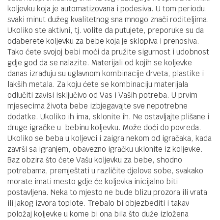
koljevku koja je automatizovana i podesiva. U tom periodu,
svaki minut dužeg kvalitetnog sna mnogo znači roditeljima.
Ukoliko ste aktivni, tj. volite da putujete, preporuke su da
odaberete koljevku za bebe koja je sklopiva i prenosiva.
Tako ćete svojoj bebi moći da pružite sigurnost i udobnost
gdje god da se nalazite. Materijali od kojih se koljevke
danas izrađuju su uglavnom kombinacije drveta, plastike i
lakših metala. Za koju ćete se kombinaciju materijala
odlučiti zavisi isključivo od Vas i Vaših potreba. U prvim
mjesecima života bebe izbjegavajte sve nepotrebne
dodatke. Ukoliko ih ima, sklonite ih. Ne ostavljajte plišane i
druge igračke u bebinu koljevku. Može doći do povreda.
Ukoliko se beba u koljevci i zaigra nekom od igračaka, kada
završi sa igranjem, obavezno igračku uklonite iz koljevke.
Baz obzira što ćete Vašu koljevku za bebe, shodno
potrebama, premještati u različite djelove sobe, svakako
morate imati mesto gdje će koljevka inicijalno biti
postavljena. Neka to mjesto ne bude blizu prozora ili vrata
ili jakog izvora toplote. Trebalo bi objezbediti i takav
položaj koljevke u kome bi ona bila što duže izložena