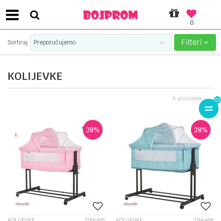
0
PLATI UNICREDIT KARTICOM NA RATE!
Filteri
Sortiraj
KOLIJEVKE
6
proizvoda
(
0
)
28
%
28
%
KOLIJEVKE
2166495
KOLIJEVKE
2166498