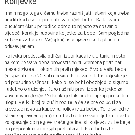
Kolijevke
Ima mnogo toga o čemu treba razmišljati i stvari koje treba
uraditi kada se pripremate za doček bebe. Kada svom
budućem članu porodice odredite mjesto za spavanje
sljedeći korak je kupovina koljevke za bebe. Sam pogled na
koljevku za bebe u Vašoj kući ispunjava srce toplinom i
oduševljenjem.
Koljevka predstavlja odličan izbor kada je u pitanju mjesto
na kom će Vaša beba provesti većinu vremena prvih par
meseci života. Tokom tih prvih mjeseci života Vaša beba
će spavati i do 20 sati dnevno. Ispravan odabir koljevke je
od presudne važnosti kako bi se bebi obezbjedilo sigurno
i udobno okruženje. Kako načiniti pravi izbor koljevke za
Vaše novorođenče? Nekoliko je faktora koji igraju presudnu
ulogu. Veliki broj budućih roditelja će se pre odlučiti za
krevetac nego za kupovinu koljevke za bebe. To je sa jedne
strane opravdano jer ćete obezbjedite svom djetetu mesto
za spavanje do njegove treće godine, ali koljevka za bebe je
po preporukama mnogih pedijatara daleko bolji izbor,