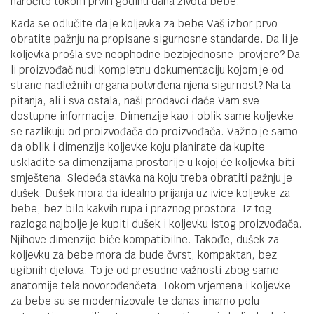
naročito tokom prvih godinu dana života bebe.
Kada se odlučite da je koljevka za bebe Vaš izbor prvo
obratite pažnju na propisane sigurnosne standarde. Da li je
koljevka prošla sve neophodne bezbjednosne provjere? Da
li proizvođač nudi kompletnu dokumentaciju kojom je od
strane nadležnih organa potvrđena njena sigurnost? Na ta
pitanja, ali i sva ostala, naši prodavci daće Vam sve
dostupne informacije. Dimenzije kao i oblik same koljevke
se razlikuju od proizvođača do proizvođača. Važno je samo
da oblik i dimenzije koljevke koju planirate da kupite
uskladite sa dimenzijama prostorije u kojoj će koljevka biti
smještena. Sledeća stavka na koju treba obratiti pažnju je
dušek. Dušek mora da idealno prijanja uz ivice koljevke za
bebe, bez bilo kakvih rupa i praznog prostora. Iz tog
razloga najbolje je kupiti dušek i koljevku istog proizvođača.
Njihove dimenzije biće kompatibilne. Takođe, dušek za
koljevku za bebe mora da bude čvrst, kompaktan, bez
ugibnih djelova. To je od presudne važnosti zbog same
anatomije tela novorođenčeta. Tokom vrjemena i koljevke
za bebe su se modernizovale te danas imamo polu