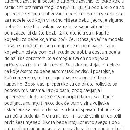
automatizovane ili potpuno automatizovanje koljevke koje u
različitim brzinama mogu da njišu tj. ljuljaju bebu. Bilo da se
opredelite za automatizovani model koljevke ili se odlučite
za modele kod kojih Vi ručno njišete bebu, jedno je sigurno,
bebe će uživati u svakom zamahu, a same vibracije
pomagaće joj da što bezbrižnije utone u san. Kupite
koljevku za bebe koja ima točkiće. Danas je većina modela
upravo sa točkićima koji omogućavaju pomicanje. Tako
koljevku možete pomicati svuda po sobi, a dosta modela
dolazi i sa opremom koja omogućava da se koljevka
pričvrsti za roditeljski krevet. Svakako postojanje točkića
na koljevkama za bebe automatski povlači i postojanje
kočnica za iste, te tu opciju obavezno provjerite pre
kupovine. Zbog Vas, preporuke su da birate koljevke sa
podesivim visinama. Preko dana, zbog savijanja i
opterećenja leđa, više će Vam prijati da koljevka bude
podignuta na najviši nivo, dok će Vam visina koljevke
usklađena sa visinom kreveta u kome spavate biti idealna
za noćna buđenja. Prema najnovijim istraživanjima roditelji
prvih šest mjeseci života bebe imaju dnevno svega 1 do 3
sata neisprekidanog sna. Iz tog razloga je neophodno imati