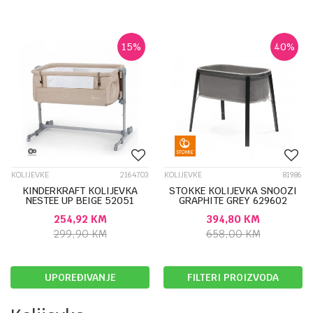
15
%
40
%
KOLIJEVKE
2164703
KOLIJEVKE
81986
KINDERKRAFT KOLIJEVKA
STOKKE KOLIJEVKA SNOOZI
NESTEE UP BEIGE 52051
GRAPHITE GREY 629602
254,92
KM
394,80
KM
299,90
KM
658,00
KM
UPOREĐIVANJE
FILTERI PROIZVODA