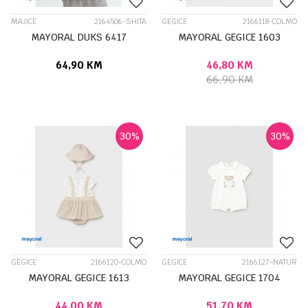
MAJICE
2164506-SHITA
GEGICE
2166118-COLMO
MAYORAL DUKS 6417
MAYORAL GEGICE 1603
64,90
KM
46,80
KM
66,90
KM
30
%
30
%
GEGICE
2166120-COLMO
GEGICE
2166127-NATUR
MAYORAL GEGICE 1613
MAYORAL GEGICE 1704
44,00
KM
51,70
KM