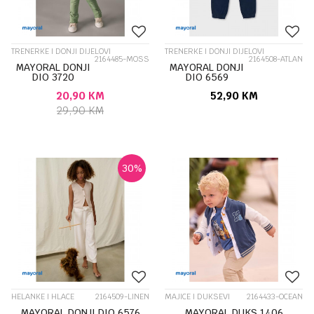
TRENERKE I DONJI DIJELOVI
TRENERKE I DONJI DIJELOVI
2164485-MOSS
2164508-ATLAN
MAYORAL DONJI
MAYORAL DONJI
DIO 3720
DIO 6569
20,90
KM
52,90
KM
29,90
KM
30
%
HELANKE I HLACE
2164509-LINEN
MAJICE I DUKSEVI
2164433-OCEAN
MAYORAL DONJI DIO 6576
MAYORAL DUKS 1406