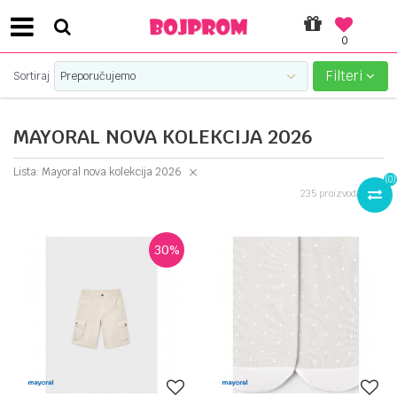
0
SIGURNO PLAĆANJE PLATNIM KARTICAMA!
Filteri
Sortiraj
MAYORAL NOVA KOLEKCIJA 2026
Lista: Mayoral nova kolekcija 2026
(
0
)
235
proizvoda
30
%