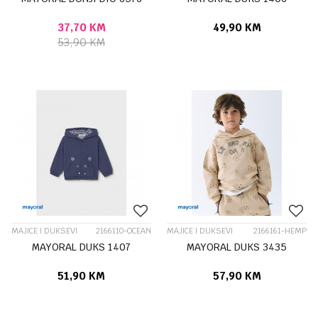
37,70
KM
49,90
KM
53,90
KM
MAJICE I DUKSEVI
2166110-OCEAN
MAJICE I DUKSEVI
2166161-HEMP
MAYORAL DUKS 1407
MAYORAL DUKS 3435
51,90
KM
57,90
KM