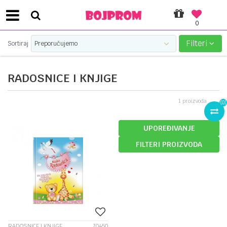
0
SIGURNO PLAĆANJE PLATNIM KARTICAMA!
Filteri
Sortiraj
RADOSNICE I KNJIGE
1
proizvoda
(
0
)
UPOREĐIVANJE
FILTERI PROIZVODA
RADOSNICE I KNJIGE
70450