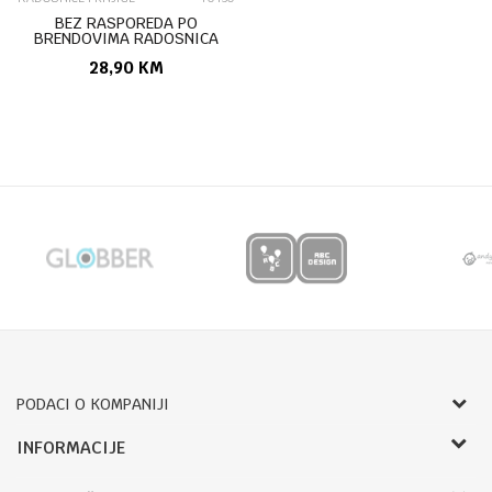
BEZ RASPOREDA PO
BRENDOVIMA RADOSNICA
077005/440792
28,90
KM
PODACI O KOMPANIJI
Bojprom d.o.o.
INFORMACIJE
Radnje