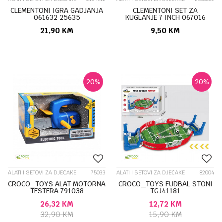
CLEMENTONI IGRA GADJANJA
CLEMENTONI SET ZA
061632 25635
KUGLANJE 7 INCH 067016
27733
21,90
KM
9,50
KM
20
%
20
%
ALATI I SETOVI ZA DJEČAKE
75033
ALATI I SETOVI ZA DJEČAKE
82004
CROCO_TOYS ALAT MOTORNA
CROCO_TOYS FUDBAL STONI
TESTERA 791038
TGJ41181
26,32
KM
12,72
KM
32,90
KM
15,90
KM