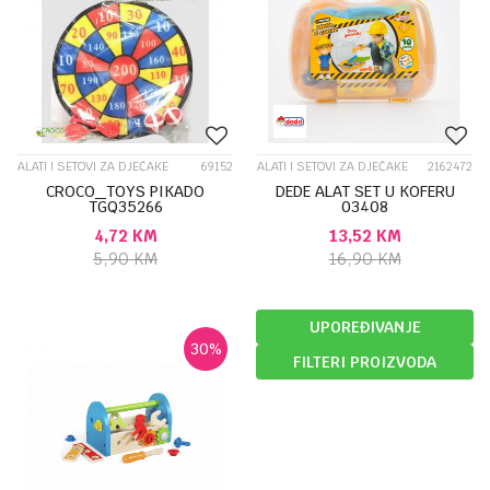
ALATI I SETOVI ZA DJEČAKE
69152
ALATI I SETOVI ZA DJEČAKE
2162472
CROCO_TOYS PIKADO
DEDE ALAT SET U KOFERU
TGQ35266
03408
4,72
KM
13,52
KM
5,90
KM
16,90
KM
UPOREĐIVANJE
30
%
FILTERI PROIZVODA