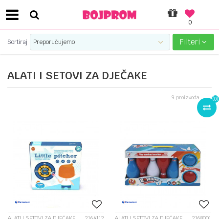
0
SIGURNO PLAĆANJE PLATNIM KARTICAMA!
Filteri
Sortiraj
ALATI I SETOVI ZA DJEČAKE
9
proizvoda
(
0
)
ALATI I SETOVI ZA DJEČAKE
2164112
ALATI I SETOVI ZA DJEČAKE
2168001