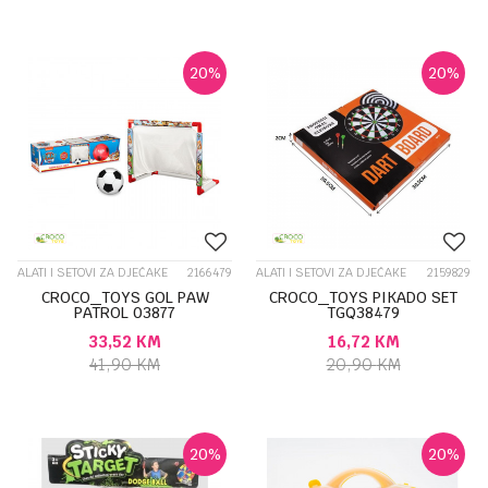
20
%
20
%
ALATI I SETOVI ZA DJEČAKE
2166479
ALATI I SETOVI ZA DJEČAKE
2159829
CROCO_TOYS GOL PAW
CROCO_TOYS PIKADO SET
PATROL 03877
TGQ38479
33,52
KM
16,72
KM
41,90
KM
20,90
KM
20
%
20
%