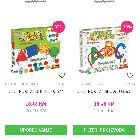
52,90
KM
72,90
KM
30
%
30
%
EDUKATIVNE IGRAČKE
75023
EDUKATIVNE IGRAČKE
75024
DEDE POVEZI OBLIKE 03674
DEDE POVEZI SLOVA 03673
18,48
KM
18,48
KM
26,40
KM
26,40
KM
UPOREĐIVANJE
FILTERI PROIZVODA