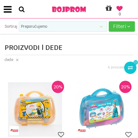
0
SIGURNO PLAĆANJE PLATNIM KARTICAMA!
Filteri
Sortiraj
PROIZVODI | DEDE
dede
(
0
)
6
proizvoda
20
%
20
%