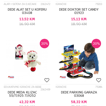
ALATI I SETOVI ZA DJEČAKE
2162472
IGRAČKE
75013
DEDE ALAT SET U KOFERU
DEDE DOKTOR SET CANDY
03408
01923
13,52
KM
15,12
KM
16,90
KM
18,90
KM
20
%
20
%
EDUKATIVNE IGRAČKE ZA BEBE
IGRAČKE
75384
2162459
DEDE MEDA KLIZAC
DEDE PARKING GARAZA
55/71925 719252
03068
42,32
KM
58,32
KM