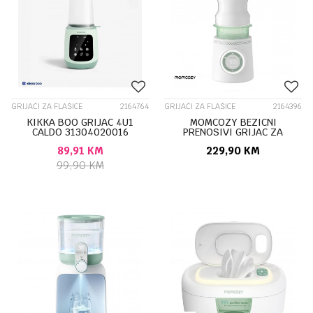
GRIJAČI ZA FLAŠICE
2164764
GRIJAČI ZA FLAŠICE
2164396
KIKKA BOO GRIJAC 4U1
MOMCOZY BEZICNI
CALDO 31304020016
PRENOSIVI GRIJAC ZA
FLASICE ZA PUTOVANJA
89,91
KM
229,90
KM
MW003-WH12BA-A MW03
99,90
KM