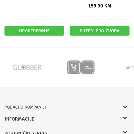
WH12NB-A MW02
159,90
KM
UPOREĐIVANJE
FILTERI PROIZVODA
PODACI O KOMPANIJI
Bojprom d.o.o.
INFORMACIJE
Radnje
Pave Radana 16
KORISNIČKI SERVIS