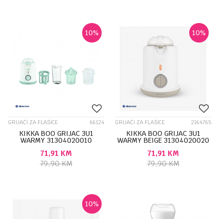
10
%
10
%
GRIJAČI ZA FLAŠICE
66124
GRIJAČI ZA FLAŠICE
2164765
KIKKA BOO GRIJAC 3U1
KIKKA BOO GRIJAC 3U1
WARMY 31304020010
WARMY BEIGE 31304020020
71,91
KM
71,91
KM
79,90
KM
79,90
KM
10
%