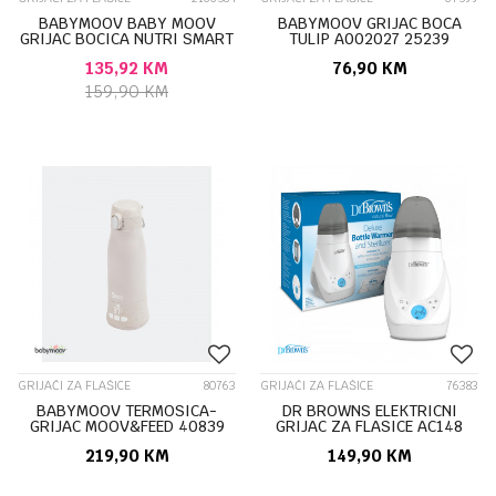
BABYMOOV BABY MOOV
BABYMOOV GRIJAC BOCA
GRIJAC BOCICA NUTRI SMART
TULIP A002027 25239
MINERAL BEIGE 53362
135,92
KM
76,90
KM
159,90
KM
GRIJAČI ZA FLAŠICE
80763
GRIJAČI ZA FLAŠICE
76383
BABYMOOV TERMOSICA-
DR BROWNS ELEKTRICNI
GRIJAC MOOV&FEED 40839
GRIJAC ZA FLASICE AC148
219,90
KM
149,90
KM