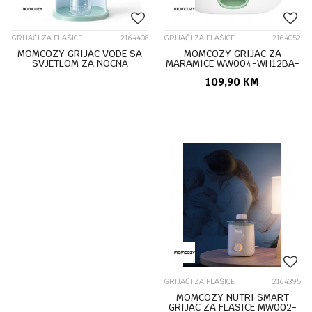
GRIJAČI ZA FLAŠICE
2164408
GRIJAČI ZA FLAŠICE
2164052
MOMCOZY GRIJAC VODE SA
MOMCOZY GRIJAC ZA
SVJETLOM ZA NOCNA
MARAMICE WW004-WH12BA-
HRANJENJA FD003-
A WW01
109,90
KM
GW70000N00102-A
GRIJAČI ZA FLAŠICE
2164395
MOMCOZY NUTRI SMART
GRIJAC ZA FLASICE MW002-