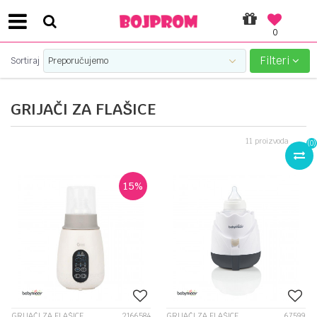
0
SIGURNO PLAĆANJE PLATNIM KARTICAMA!
Filteri
Sortiraj
GRIJAČI ZA FLAŠICE
11
proizvoda
(
0
)
15
%
GRIJAČI ZA FLAŠICE
2166584
GRIJAČI ZA FLAŠICE
67599