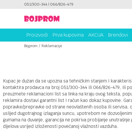
ICAMA!
051/300-344 | 066/826-479
PLATI UNICREDIT KARTICOM NA RATE!
Proizvodi
Prva kupovina
AKCIJA
Brendovi
Bojprom
Reklamacije
Kupac je dužan da se upozna sa tehničkim stanjem I karakterist
kontaktira prodavca na broj 051/300-344 ili 066/826-479, ili p
preuzmete reklamacioni list sa linka na kraju ovog teksta, popu
reklamira dostavi garantni list I račun kao dokaz kupovine. Gara
popravke/prepravke od strane neovlaštenih osoba ili servisa,
uslijed dugotrajnog izlaganja suncu, upotrebom ne dozvoljenim 
gumama na duvanje, garancija ne pokriva probijanje unutrašnje g
dijelova usrijed izloženosti povećanoj vlažnosti vazduha.