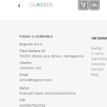
PODACI O KOMPANIJI
INFORMA
Bojprom d.o.o.
Radnje
Pave Radana 16
O nama
78000, Banja Luka, Bosna i Hercegovina
Zaposlen
Telefon:
Saradnja
066/830-164
Kontakt
Blog
Email:
online@bojprom.com
Račun
Procredit Bank 1941066346200116
PIB:
4400847540004