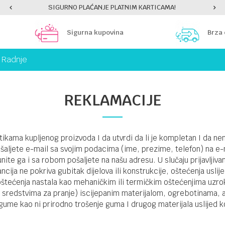
SIGURNO PLAĆANJE PLATNIM KARTICAMA!
Sigurna kupovina
Brza
Radnje
REKLAMACIJE
ikama kupljenog proizvoda I da utvrdi da li je kompletan I da ne
ošaljete e-mail sa svojim podacima (ime, prezime, telefon) na e
nite ga i sa robom pošaljete na našu adresu. U slučaju prijavljiva
ncija ne pokriva gubitak dijelova ili konstrukcije, oštećenja usli
 oštećenja nastala kao mehaničkim ili termičkim oštećenjima uzr
sredstvima za pranje) iscijepanim materijalom, ogrebotinama, ab
ume kao ni prirodno trošenje guma I drugog materijala uslijed ko