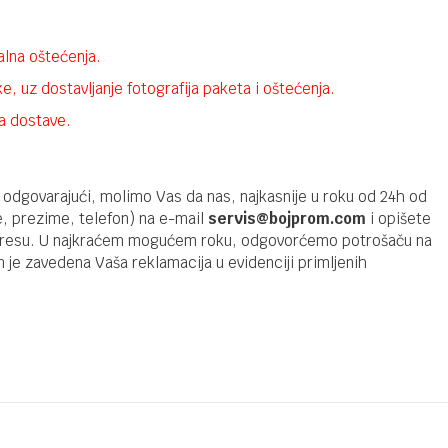
alna oštećenja.
e, uz dostavljanje fotografija paketa i oštećenja.
ma dostave.
su odgovarajući, molimo Vas da nas, najkasnije u roku od 24h od
e, prezime, telefon) na e-mail
servis@bojprom.com
i opišete
u adresu. U najkraćem mogućem roku, odgovorćemo potrošaču na
 je zavedena Vaša reklamacija u evidenciji primljenih