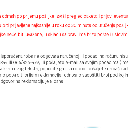
odmah po prijemu pošiljke izvrši pregled paketa i prijavi eventu
biti prijavljene najkasnije u roku od 30 minuta od uručenja pošiljk
jke neće biti uvažene, u skladu sa pravilima brze pošte i uslovi
 da isporučena roba ne odgovara naručenoj ili podaci na računu ni
344 ili 066/826-479, ili pošaljete e-mail sa svojim podacima (im
a na kraju ovog teksta, popunite ga i sa robom pošaljete na naš
mo potvrditi prijem reklamacije, odnosno saopštiti broj pod kojim
dgovor na reklamaciju je 8 dana.