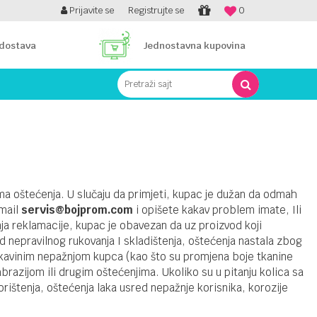
PLATI UNICREDIT KARTICOM NA RATE!
Prijavite se
Registrujte se
0
 dostava
Jednostavna kupovina
Pretraži sajt
ma oštećenja. U slučaju da primjeti, kupac je dužan da odmah
-mail
servis@bojprom.com
i opišete kakav problem imate, Ili
nja reklamacije, kupac je obavezan da uz proizvod koji
jed nepravilnog rukovanja I skladištenja, oštećenja nastala zbog
okavinim nepažnjom kupca (kao što su promjena boje tkanine
razijom ili drugim oštećenjima. Ukoliko su u pitanju kolica sa
rištenja, oštećenja laka usred nepažnje korisnika, korozije