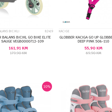
BALANS BICIKLI
82419
KACIGE
 BALANS BICIKL GO BIKE ELITE
GLOBBER KACIGA GO UP GLOBBE
 SAUGE VEGB0000712-109
DEEP PINK 506-110
161,91
KM
55,90
KM
179,90
KM
69,90
KM
DODAJ U KORPU
DODAJ U KORP
10
%