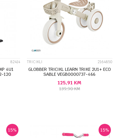
UPOREDI
82414
TRICIKLI
2164850
EXP 4U1
GLOBBER TRICIKL LEARN TRIKE 2U1+ ECO
2-120
SABLE VEGB0000737-466
125,91
KM
139,90
KM
DODAJ U KORPU
15
%
15
%