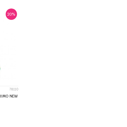
20
%
78110
RIMO NEW