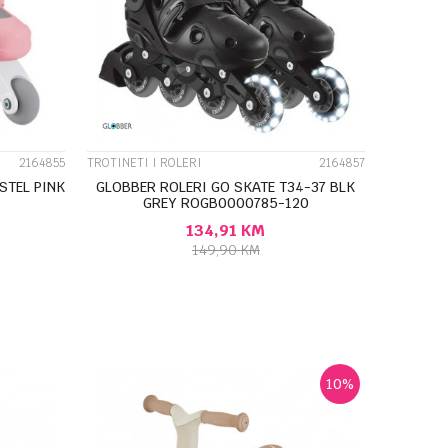
UPOREDI
2164855
TROTINETI I ROLERI
2164857
STEL PINK
GLOBBER ROLERI GO SKATE T34-37 BLK
GREY ROGB0000785-120
134,91
KM
149,90
KM
U
DODAJ U KORPU
10
%