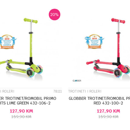
20
%
UPOREDI
UPOREDI
I ROLERI
78111
TROTINETI I ROLERI
ER TROTINET/ROMOBIL PRIMO
GLOBBER TROTINET/ROMOBIL P
HTS LIME GREEN 432-106-2
RED 432-100-2
127,90
KM
127,90
KM
159,90
KM
159,90
KM