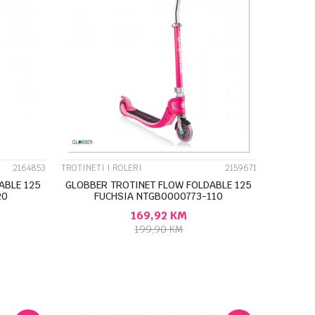
UPOREDI
2164853
TROTINETI I ROLERI
2159671
ABLE 125
GLOBBER TROTINET FLOW FOLDABLE 125
20
FUCHSIA NTGB0000773-110
169,92
KM
199,90
KM
U
DODAJ U KORPU