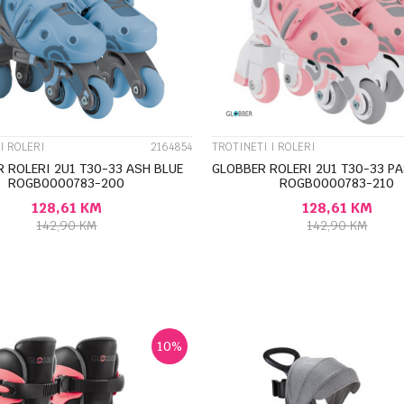
UPOREDI
UPOREDI
I ROLERI
2164854
TROTINETI I ROLERI
 ROLERI 2U1 T30-33 ASH BLUE
GLOBBER ROLERI 2U1 T30-33 PA
ROGB0000783-200
ROGB0000783-210
128,61
KM
128,61
KM
142,90
KM
142,90
KM
DODAJ U KORPU
DODAJ U KORP
10
%