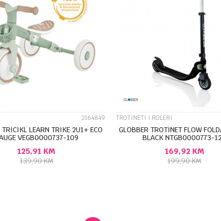
UPOREDI
UPOREDI
2164849
TROTINETI I ROLERI
TRICIKL LEARN TRIKE 2U1+ ECO
GLOBBER TROTINET FLOW FOLD
AUGE VEGB0000737-109
BLACK NTGB0000773-1
125,91
KM
169,92
KM
139,90
KM
199,90
KM
DODAJ U KORPU
DODAJ U KORP