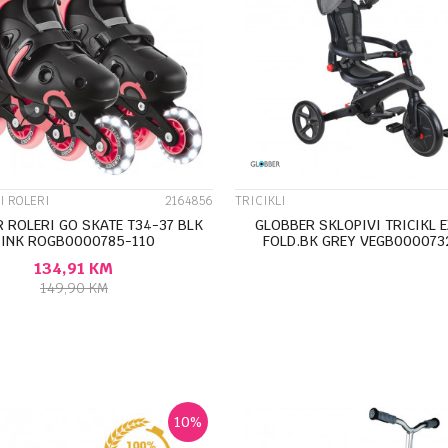
UPOREDI
UPOREDI
I ROLERI
2164856
TRICIKLI
 ROLERI GO SKATE T34-37 BLK
GLOBBER SKLOPIVI TRICIKL 
PINK ROGB0000785-110
FOLD.BK GREY VEGB000073
134,91
KM
DODAJ U KORPU
149,90
KM
DODAJ U KORPU
10
%