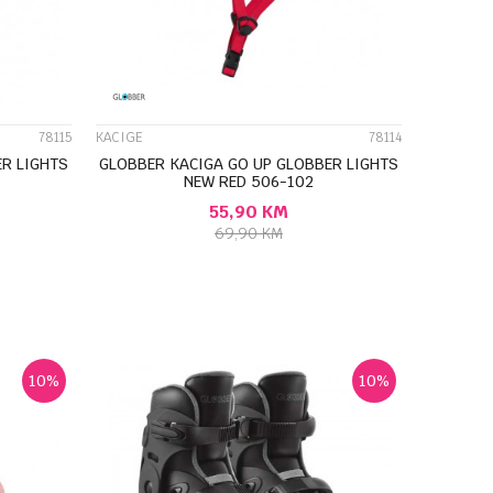
78115
KACIGE
78114
R LIGHTS
GLOBBER KACIGA GO UP GLOBBER LIGHTS
NEW RED 506-102
55,90
KM
69,90
KM
U
DODAJ U KORPU
10
%
10
%