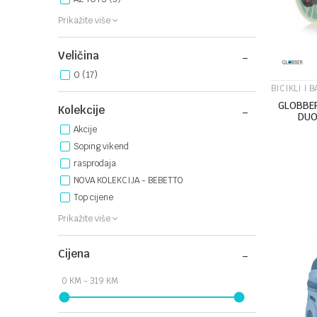
Prikažite više
Veličina
0
(17)
BICIKLI I 
GLOBBER
Kolekcije
DUO
Akcije
Soping vikend
rasprodaja
NOVA KOLEKCIJA - BEBETTO
Top cijene
Prikažite više
Cijena