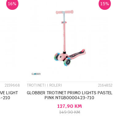
16
%
15
%
UPOREDI
2159668
TROTINETI I ROLERI
2164852
VE LIGHT
GLOBBER TROTINET PRIMO LIGHTS PASTEL
4-210
PINK NTGB0000423-710
127,90
KM
149,90
KM
U
DODAJ U KORPU