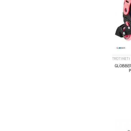
TROTINETI 
GLOBBER