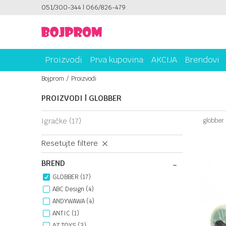
ICAMA!
051/300-344 | 066/826-479
PLATI UNICREDIT KARTICOM NA RATE!
Proizvodi
Prva kupovina
AKCIJA
Brendovi
Bojprom
Proizvodi
PROIZVODI | GLOBBER
igračke
(17)
globber
Resetujte filtere
BREND
GLOBBER (17)
ABC Design (4)
ANDYWAWA (4)
ANTIC (1)
AZ TOYS (3)