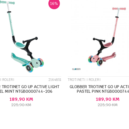
16
%
UPOREDI
UPOREDI
I ROLERI
2164851
TROTINETI I ROLERI
 TROTINET GO UP ACTIVE LIGHT
GLOBBER TROTINET GO UP ACTI
EL MINT NTGB0000744-206
PASTEL PINK NTGB000074
189,90
KM
189,90
KM
225,90
KM
225,90
KM
DODAJ U KORPU
DODAJ U KORP