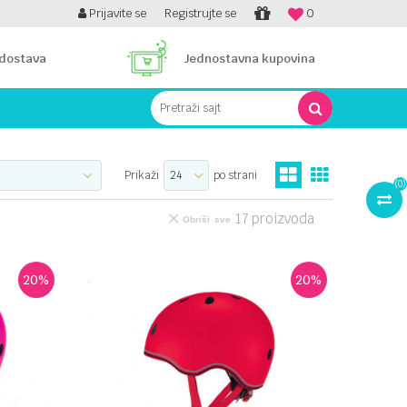
PLATI UNICREDIT KARTICOM NA RATE!
Prijavite se
Registrujte se
0
 dostava
Jednostavna kupovina
Pretraži sajt
Prikaži
po strani
(
0
)
17
proizvoda
Obriši sve
20
%
20
%
UPOREDI