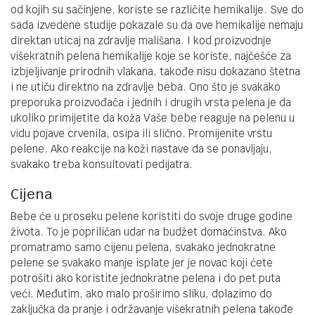
od kojih su sačinjene, koriste se različite hemikalije. Sve do
sada izvedene studije pokazale su da ove hemikalije nemaju
direktan uticaj na zdravlje mališana. I kod proizvodnje
višekratnih pelena hemikalije koje se koriste, najčešće za
izbjeljivanje prirodnih vlakana, takođe nisu dokazano štetna
i ne utiču direktno na zdravlje beba. Ono što je svakako
preporuka proizvođača i jednih i drugih vrsta pelena je da
ukoliko primijetite da koža Vaše bebe reaguje na pelenu u
vidu pojave crvenila, osipa ili slično. Promijenite vrstu
pelene. Ako reakcije na koži nastave da se ponavljaju,
svakako treba konsultovati pedijatra.
Cijena
Bebe će u proseku pelene koristiti do svoje druge godine
života. To je popriličan udar na budžet domaćinstva. Ako
promatramo samo cijenu pelena, svakako jednokratne
pelene se svakako manje isplate jer je novac koji ćete
potrošiti ako koristite jednokratne pelena i do pet puta
veći. Međutim, ako malo proširimo sliku, dolazimo do
zaključka da pranje i održavanje višekratnih pelena takođe