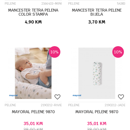
PELENE
2166433-MINI
PELENE
54383
MANCESTER TETRA PELENA
MANCESTER TETRA PELENE
COLOR STAMPA
BIJELA
4,90
KM
3,70
KM
10
%
10
%
PELENE
2190212-RIVIE
PELENE
2190212-JADE
MAYORAL PELENE 9870
MAYORAL PELENE 9870
35,01
KM
35,01
KM
38,90
KM
38,90
KM