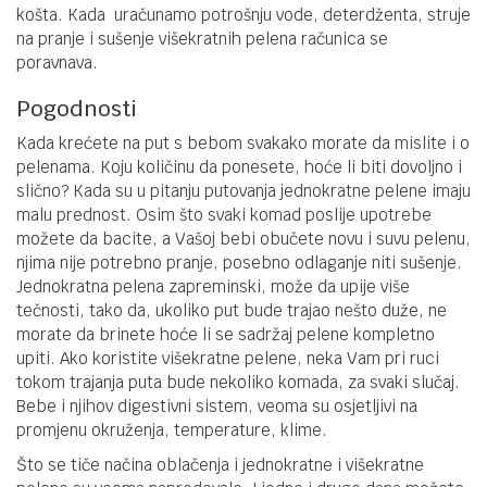
košta. Kada uračunamo potrošnju vode, deterdženta, struje
na pranje i sušenje višekratnih pelena računica se
poravnava.
Pogodnosti
Kada krećete na put s bebom svakako morate da mislite i o
pelenama. Koju količinu da ponesete, hoće li biti dovoljno i
slično? Kada su u pitanju putovanja jednokratne pelene imaju
malu prednost. Osim što svaki komad poslije upotrebe
možete da bacite, a Vašoj bebi obučete novu i suvu pelenu,
njima nije potrebno pranje, posebno odlaganje niti sušenje.
Jednokratna pelena zapreminski, može da upije više
tečnosti, tako da, ukoliko put bude trajao nešto duže, ne
morate da brinete hoće li se sadržaj pelene kompletno
upiti. Ako koristite višekratne pelene, neka Vam pri ruci
tokom trajanja puta bude nekoliko komada, za svaki slučaj.
Bebe i njihov digestivni sistem, veoma su osjetljivi na
promjenu okruženja, temperature, klime.
Što se tiče načina oblačenja i jednokratne i višekratne