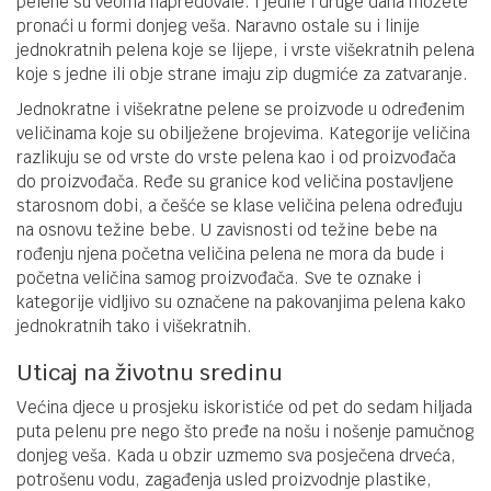
pelene su veoma napredovale. I jedne i druge dana možete
pronaći u formi donjeg veša. Naravno ostale su i linije
jednokratnih pelena koje se lijepe, i vrste višekratnih pelena
koje s jedne ili obje strane imaju zip dugmiće za zatvaranje.
Jednokratne i višekratne pelene se proizvode u određenim
veličinama koje su obilježene brojevima. Kategorije veličina
razlikuju se od vrste do vrste pelena kao i od proizvođača
do proizvođača. Ređe su granice kod veličina postavljene
starosnom dobi, a češće se klase veličina pelena određuju
na osnovu težine bebe. U zavisnosti od težine bebe na
rođenju njena početna veličina pelena ne mora da bude i
početna veličina samog proizvođača. Sve te oznake i
kategorije vidljivo su označene na pakovanjima pelena kako
jednokratnih tako i višekratnih.
Uticaj na životnu sredinu
Većina djece u prosjeku iskoristiće od pet do sedam hiljada
puta pelenu pre nego što pređe na nošu i nošenje pamučnog
donjeg veša. Kada u obzir uzmemo sva posječena drveća,
potrošenu vodu, zagađenja usled proizvodnje plastike,