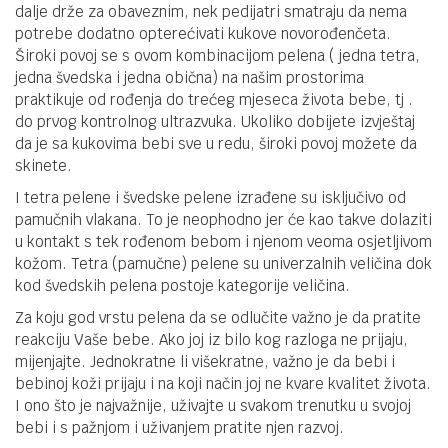
dalje drže za obaveznim, nek pedijatri smatraju da nema
potrebe dodatno opterećivati kukove novorođenčeta.
Široki povoj se s ovom kombinacijom pelena ( jedna tetra,
jedna švedska i jedna obična) na našim prostorima
praktikuje od rođenja do trećeg mjeseca života bebe, tj .
do prvog kontrolnog ultrazvuka. Ukoliko dobijete izvještaj
da je sa kukovima bebi sve u redu, široki povoj možete da
skinete.
I tetra pelene i švedske pelene izrađene su isključivo od
pamučnih vlakana. To je neophodno jer će kao takve dolaziti
u kontakt s tek rođenom bebom i njenom veoma osjetljivom
kožom. Tetra (pamučne) pelene su univerzalnih veličina dok
kod švedskih pelena postoje kategorije veličina.
Za koju god vrstu pelena da se odlučite važno je da pratite
reakciju Vaše bebe. Ako joj iz bilo kog razloga ne prijaju,
mijenjajte. Jednokratne li višekratne, važno je da bebi i
bebinoj koži prijaju i na koji način joj ne kvare kvalitet života.
I ono što je najvažnije, uživajte u svakom trenutku u svojoj
bebi i s pažnjom i uživanjem pratite njen razvoj.