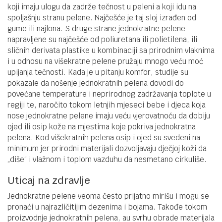
koji imaju ulogu da zadrže tečnost u peleni a koji idu na
spoljašnju stranu pelene. Najčešće je taj sloj izrađen od
gume ili najlona. S druge strane jednokratne pelene
napravljene su najčešće od poliuretana ili polietilena, ili
sličnih derivata plastike u kombinaciji sa prirodnim vlaknima
i u odnosu na višekratne pelene pružaju mnogo veću moć
upijanja tečnosti. Kada je u pitanju komfor, studije su
pokazale da nošenje jednokratnih pelena dovodi do
povećane temperature i neprirodnog zadržavanja toplote u
regiji te, naročito tokom letnjih mjeseci bebe i djeca koja
nose jednokratne pelene imaju veću vjerovatnoću da dobiju
ojed ili osip kože na mjestima koje pokriva jednokratna
pelena. Kod višekratnih pelena osip i ojed su svedeni na
minimum jer prirodni materijali dozvoljavaju dječjoj koži da
„diše“ i vlažnom i toplom vazduhu da nesmetano cirkuliše.
Uticaj na zdravlje
Jednokratne pelene veoma često prijatno mirišu i mogu se
pronaći u najrazličitijim dezenima i bojama. Takođe tokom
proizvodnje jednokratnih pelena, au svrhu obrade materijala