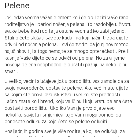
Pelene
Još jedan veoma važan element koji će obilježiti Vaše rano
roditeljstvo je i period nošenja pelena. To razdoblje u životu
svake bebe kod roditelja ostane veoma živo zabilježeno.
Stalno ćete slušati savjete kada i na koji način treba dijete
odvići od nošenja pelena. I svi će tvrditi da je njihov metod
najučinkovitiji s toga nemojte se mnogo opterećivati. Pre ili
kasnije Vaše dijete će se odvići od pelena. No za vrijeme
nošenja pelena neophodno je obratiti pažnju na nekolicinu
stvari.
U velikoj većini slučajeve još u porodilištu vas zamole da za
svoje novorođenče dostavite pelene. Ako već imate dijete
sa kojim ste prošli ovo iskustvo u velikoj ste prednosti.
Tačno znate koji brend, koju veličinu i koju vrstu pelena ćete
dostaviti porodilištu. Ukoliko Vam je prvo dijete evo
nekoliko savjeta i smjernica koje Vam mogu pomoći da
donesete odluku za koje ćete se pelene odlučiti.
Posljednjih godina sve je više roditelja koji se odlučuju za