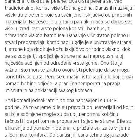
pamučne, višekratne pelene. Ova vrsta pelena se, već
tradicionalno, koristi više stotina godina. Danas ih nazivaju i
višekratne pelene koje su sačinjene isključivo od prirodnih
materijala. Najčešće je u pitanju pamuk, mada se danas sve
više u izradi ove vrste pelena koristi i bambus, tj.
prerađeno vlakno bambusa. Današnje višekratne pelene u
stvari predstavljaju kombinaciju gdje je s unutrašnje strane,
tj strane koja dodiruje kožu isključivo prirodno vlakno, dok
se sa zadnje tj. spoljašnje strane nalazi nepropusni sloj
najčešće sačinjen od određene vrste gume. Ono što je
važno i što morate znati o ovoj vrsti pelena je da se mogu
koristiti više puta. Peru se u mašini isto kao i bilo koji drugi
komad bebine odjeće, a granična temperatura pranja
utisnuta je na deklaraciji svakog komada.
Prvi komadi jednokratnih pelena napravljeni su 1948.
godine. Za to vrijeme bile su pravo čudo. Materijali od kojih
su bile sačinjene mogle su da upiju enormnu količinu
tečnosti i da pri tom ne propuste ni s jedne strane. Bile su
efikasnije od pamučnih pelena, a pružale su, za to vrijeme
sličan nivo komfora. Do današnjih dana tehnologija izrade