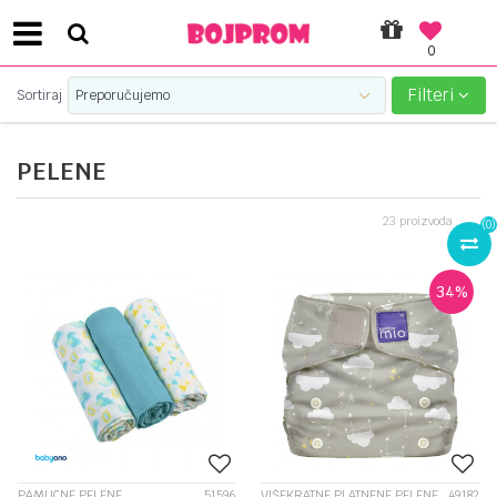
0
PLATI UNICREDIT KARTICOM NA RATE!
Filteri
Sortiraj
PELENE
23
proizvoda
(
0
)
34
%
PAMUCNE PELENE
51596
VIŠEKRATNE PLATNENE PELENE
49182