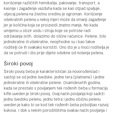
korišćenje različitih hemikalija, pakovanje, transport, a
kasnije i zagađenje vazduha kada se kao otpad spaljuje,
utjecaj pelena na životnu sredinu je ogroman. Korišćenje
višekratnih pelena u nekoj mjeri može da smanji zagađenje
jer je količina koja se proizvodi znatno manja. No kada
umijemo u obzir vodu i struju koje se potroše radi
održavanja istih, dolazimo do slične računice. Pelene, bilo
jednokratne ili višekratne, neophodne su i kao takve
roditelji će ih svakako koristiti. Ono što je u moći roditelja je
da se potrudi i što prije dijete odvikne od nošenja pelena.
Široki povoj
Široki povoj beba je karakterističan za novorođenčad i
sastoji se od jedne švedske, jedne tera (platnene) i jedne
jednokratne ili višekratne pelene. Osamdesetih godina,
kada se prestalo s povijanjem tek rođenih beba u formaciju
kifle uveden je široki povoj. Ovaj način povijanja koji sadrži
jednu švedsku pelenu, jednu tetra i jednu običnu pelenu
uveden je kako bi se kod tek rođenih beba poboljšao razvoj
kukova. I dok u nekim porodilištima ovakav način povijanja i