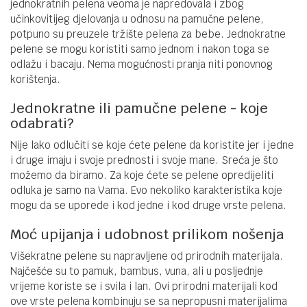
jednokratnih pelena veoma je napredovala i zbog
učinkovitijeg djelovanja u odnosu na pamučne pelene,
potpuno su preuzele tržište pelena za bebe. Jednokratne
pelene se mogu koristiti samo jednom i nakon toga se
odlažu i bacaju. Nema mogućnosti pranja niti ponovnog
korištenja.
Jednokratne ili pamučne pelene - koje
odabrati?
Nije lako odlučiti se koje ćete pelene da koristite jer i jedne
i druge imaju i svoje prednosti i svoje mane. Sreća je što
možemo da biramo. Za koje ćete se pelene opredijeliti
odluka je samo na Vama. Evo nekoliko karakteristika koje
mogu da se uporede i kod jedne i kod druge vrste pelena.
Moć upijanja i udobnost prilikom nošenja
Višekratne pelene su napravljene od prirodnih materijala.
Najčešće su to pamuk, bambus, vuna, ali u posljednje
vrijeme koriste se i svila i lan. Ovi prirodni materijali kod
ove vrste pelena kombinuju se sa nepropusni materijalima