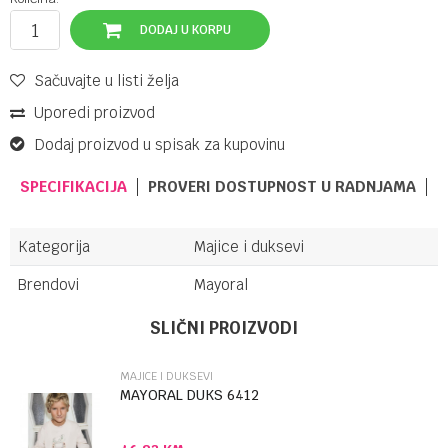
DODAJ U KORPU
Sačuvajte u listi želja
Uporedi proizvod
Dodaj proizvod u spisak za kupovinu
SPECIFIKACIJA
PROVERI DOSTUPNOST U RADNJAMA
Kategorija
Majice i duksevi
Brendovi
Mayoral
Ime/Nadimak
SLIČNI PROIZVODI
MAJICE I DUKSEVI
Email
MAYORAL DUKS 6412