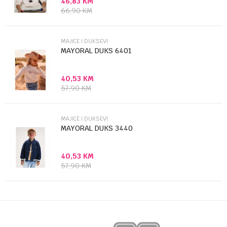
46,83
KM
Poruka
66,90
KM
MAJICE I DUKSEVI
MAYORAL DUKS 6401
40,53
KM
Anti-spam zaštita - izračunajte koliko je 9 - 4 :
57,90
KM
POŠALJI
MAJICE I DUKSEVI
MAYORAL DUKS 3440
40,53
KM
57,90
KM