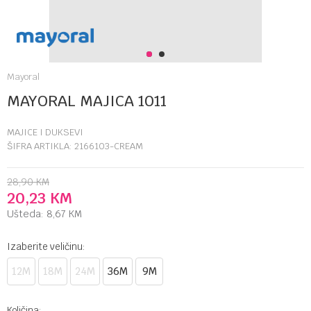
1
2
Mayoral
MAYORAL MAJICA 1011
MAJICE I DUKSEVI
ŠIFRA ARTIKLA:
2166103-CREAM
28,90
KM
20,23
KM
Ušteda:
8,67
KM
Izaberite veličinu:
12M
18M
24M
36M
9M
Količina: