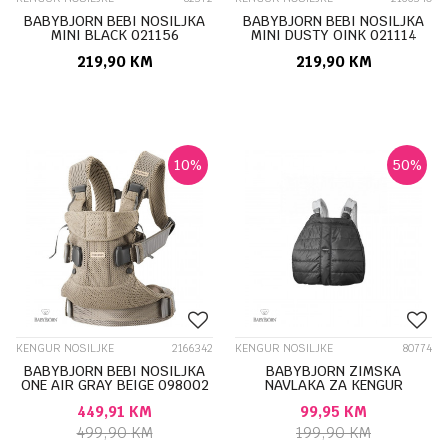
BABYBJORN BEBI NOSILJKA
BABYBJORN BEBI NOSILJKA
MINI BLACK 021156
MINI DUSTY OINK 021114
219,90
KM
219,90
KM
10
%
50
%
KENGUR NOSILJKE
2166342
KENGUR NOSILJKE
80774
BABYBJORN BEBI NOSILJKA
BABYBJORN ZIMSKA
ONE AIR GRAY BEIGE 098002
NAVLAKA ZA KENGUR
NOSILJKU 028121
449,91
KM
99,95
KM
499,90
KM
199,90
KM