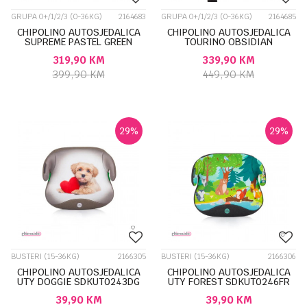
GRUPA 0+/1/2/3 (0-36KG)
2164683
GRUPA 0+/1/2/3 (0-36KG)
2164685
CHIPOLINO AUTOSJEDALICA
CHIPOLINO AUTOSJEDALICA
SUPREME PASTEL GREEN
TOURINO OBSIDIAN
STKSU02404PG
STKTRN02401OB
319,90
KM
339,90
KM
399,90
KM
449,90
KM
29
%
29
%
BUSTERI (15-36KG)
2166305
BUSTERI (15-36KG)
2166306
CHIPOLINO AUTOSJEDALICA
CHIPOLINO AUTOSJEDALICA
UTY DOGGIE SDKUT0243DG
UTY FOREST SDKUT0246FR
39,90
KM
39,90
KM