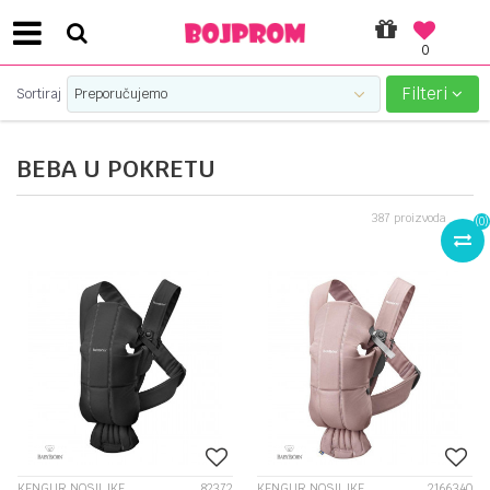
0
SIGURNO PLAĆANJE PLATNIM KARTICAMA!
Filteri
Sortiraj
BEBA U POKRETU
387
proizvoda
(
0
)
KENGUR NOSILJKE
82372
KENGUR NOSILJKE
2166340