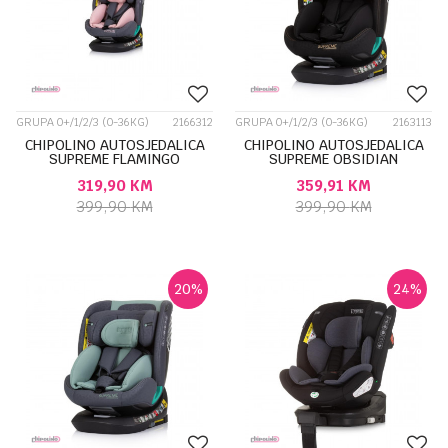
GRUPA 0+/1/2/3 (0-36KG)
2166312
GRUPA 0+/1/2/3 (0-36KG)
2163113
CHIPOLINO AUTOSJEDALICA
CHIPOLINO AUTOSJEDALICA
SUPREME FLAMINGO
SUPREME OBSIDIAN
STKSU02405FL
STKSU02401OB
319,90
KM
359,91
KM
399,90
KM
399,90
KM
20
%
24
%