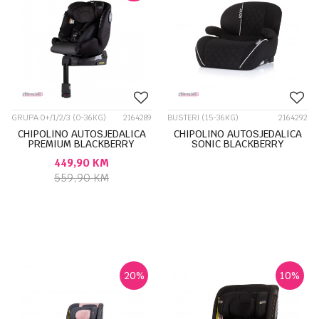
GRUPA 0+/1/2/3 (0-36KG)
2164289
BUSTERI (15-36KG)
2164292
CHIPOLINO AUTOSJEDALICA
CHIPOLINO AUTOSJEDALICA
PREMIUM BLACKBERRY
SONIC BLACKBERRY
STKPR02501BB
SDKSN02501BB
449,90
KM
559,90
KM
20
%
10
%