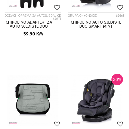
DODACI I OPREMA ZA AUTOSJEDALICE
GRUPA 0+ (0-13KG)
67668
67671
CHIPOLINO ADAPTERI ZA
CHIPOLINO AUTO SJEDISTE
AUTO SJEDISTE DUO
DUO SMART MINT
SMART LIJEVI
STKDS0212MI
59,90
KM
STKDS022SET
30
%