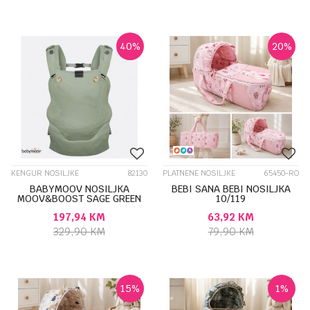
40
%
20
%
KENGUR NOSILJKE
82130
PLATNENE NOSILJKE
65450-RO
BABYMOOV NOSILJKA
BEBI SANA BEBI NOSILJKA
MOOV&BOOST SAGE GREEN
10/119
39095
197,94
KM
63,92
KM
329,90
KM
79,90
KM
15
%
1
%