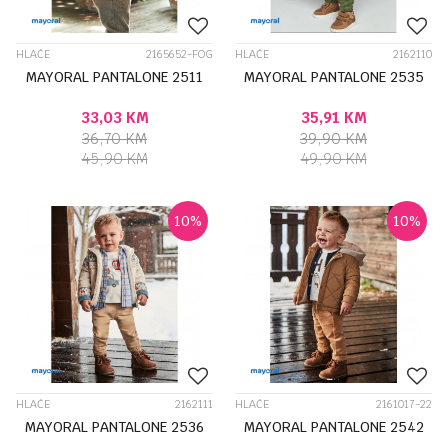
HLAČE
2165652-FOG
HLAČE
2162110
MAYORAL PANTALONE 2511
MAYORAL PANTALONE 2535
33,03
KM
35,91
KM
36,70
KM
39,90
KM
45,90
KM
49,90
KM
10
%
10
%
HLAČE
2162111
HLAČE
2161017-22
MAYORAL PANTALONE 2536
MAYORAL PANTALONE 2542