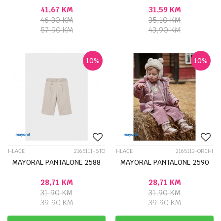
41,67
KM
31,59
KM
46,30
KM
35,10
KM
57,90
KM
43,90
KM
10
%
10
%
HLAČE
2165111-STO
HLAČE
2165113-ORCHI
MAYORAL PANTALONE 2588
MAYORAL PANTALONE 2590
28,71
KM
28,71
KM
31,90
KM
31,90
KM
39,90
KM
39,90
KM