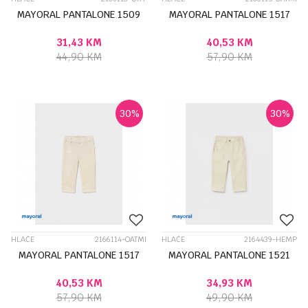
MAYORAL PANTALONE 1509
MAYORAL PANTALONE 1517
31,43
KM
40,53
KM
44,90
KM
57,90
KM
30
%
30
%
HLAČE
2166114-OATMI
HLAČE
2164439-HEMP
MAYORAL PANTALONE 1517
MAYORAL PANTALONE 1521
40,53
KM
34,93
KM
57,90
KM
49,90
KM