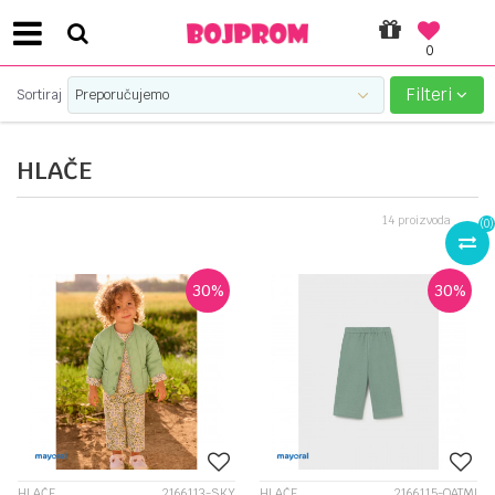
0
 KARTICAMA!
PLATI UNICREDIT KARTICO
Filteri
Sortiraj
HLAČE
14
proizvoda
(
0
)
30
%
30
%
HLAČE
2166113-SKY
HLAČE
2166115-OATMI