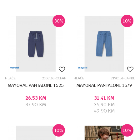
30
%
10
%
HLAČE
2166116-OCEAN
HLAČE
2190151-CAPBL
MAYORAL PANTALONE 1525
MAYORAL PANTALONE 1579
26,53
KM
31,41
KM
37,90
KM
34,90
KM
49,90
KM
10
%
10
%