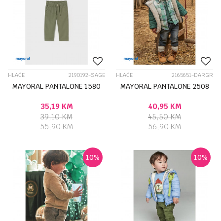
HLAČE
2190192-SAGE
HLAČE
2165651-DARGR
MAYORAL PANTALONE 1580
MAYORAL PANTALONE 2508
35,19
KM
40,95
KM
39,10
KM
45,50
KM
55,90
KM
56,90
KM
10
%
10
%