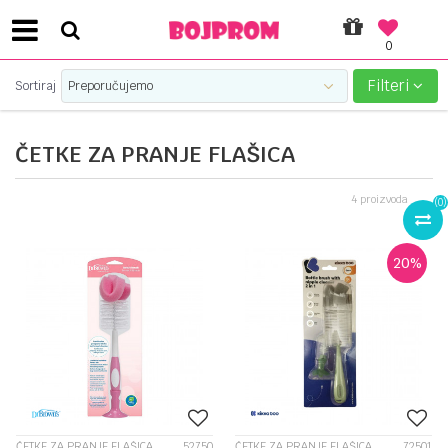
0
SIGURNO PLAĆANJE PLATNIM KARTICAMA!
Filteri
Sortiraj
ČETKE ZA PRANJE FLAŠICA
4
proizvoda
(
0
)
20
%
ČETKE ZA PRANJE FLAŠICA
52750
ČETKE ZA PRANJE FLAŠICA
72501