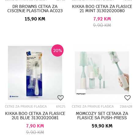
DR BROWNS CETKA ZA
KIKKA BOO CETKA ZA FLASICE
CISCENJE PLASTICNA AC023
21 MINT 31302020080
SARENA
15,90
KM
7,92
KM
9,90
KM
20
%
ČETKE ZA PRANJE FLAŠICA
69125
ČETKE ZA PRANJE FLAŠICA
2166428
KIKKA BOO CETKA ZA FLASICE
MOMCOZY SET CETAKA ZA
2U1 BLUE 31302020081
FLASICE SA PUSH-PRESS
SISTEMOM GREEN LS002-
7,90
KM
59,90
KM
GE12NB-A LS002
9,90
KM