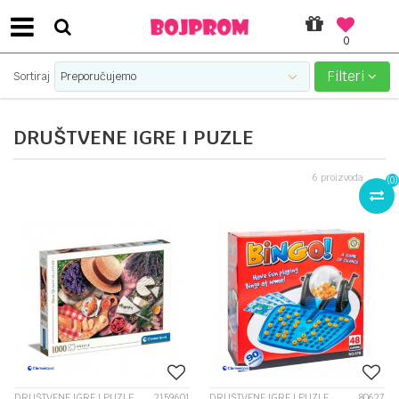
0
SIGURNO PLAĆANJE PLATNIM KARTICAMA!
Filteri
Sortiraj
DRUŠTVENE IGRE I PUZLE
6
proizvoda
(
0
)
DRUŠTVENE IGRE I PUZLE
2159601
DRUŠTVENE IGRE I PUZLE
80627