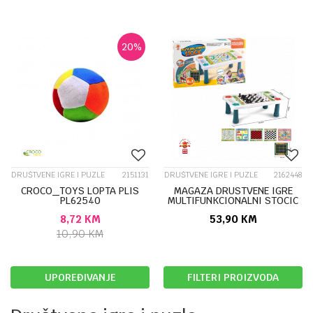
20
%
DRUŠTVENE IGRE I PUZLE
2151131
DRUŠTVENE IGRE I PUZLE
2162448
CROCO_TOYS LOPTA PLIS
MAGAZA DRUSTVENE IGRE
PL62540
MULTIFUNKCIONALNI STOCIC
6U1 912362
8,72
KM
53,90
KM
10,90
KM
UPOREĐIVANJE
FILTERI PROIZVODA