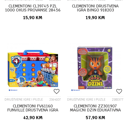
CLEMENTONI CL39745 PZL
CLEMENTONI DRUSTVENA
1000 OKUS PROVANSE 28456
IGRA BINGO 918203
15,90
KM
19,90
KM
DRUŠTVENE IGRE I PUZLE
2164107
DRUŠTVENE IGRE I PUZLE
2183377
CLEMENTONI FV61160
CLEMENTONI ZZ301907
FUNVILLE DRUSTVENA IGRA
MAGICNI DZIN EDUKATIVNA
DUNK 4 22973
IGRA SRB 20856
42,90
KM
57,90
KM