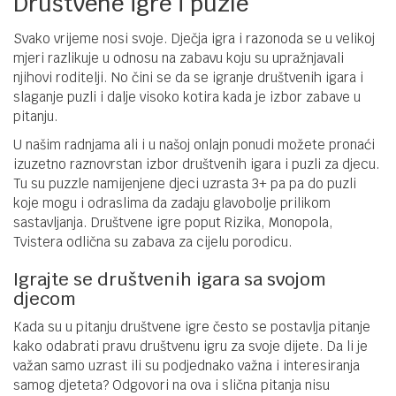
Društvene igre i puzle
Svako vrijeme nosi svoje. Dječja igra i razonoda se u velikoj
mjeri razlikuje u odnosu na zabavu koju su upražnjavali
njihovi roditelji. No čini se da se igranje društvenih igara i
slaganje puzli i dalje visoko kotira kada je izbor zabave u
pitanju.
U našim radnjama ali i u našoj onlajn ponudi možete pronaći
izuzetno raznovrstan izbor društvenih igara i puzli za djecu.
Tu su puzzle namijenjene djeci uzrasta 3+ pa pa do puzli
koje mogu i odraslima da zadaju glavobolje prilikom
sastavljanja. Društvene igre poput Rizika, Monopola,
Tvistera odlična su zabava za cijelu porodicu.
Igrajte se društvenih igara sa svojom
djecom
Kada su u pitanju društvene igre često se postavlja pitanje
kako odabrati pravu društvenu igru za svoje dijete. Da li je
važan samo uzrast ili su podjednako važna i interesiranja
samog djeteta? Odgovori na ova i slična pitanja nisu