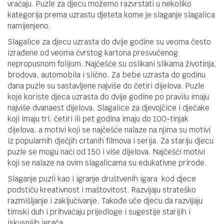
vraćaju. Puzle za djecu možemo razvrstati u nekoliko
kategorija prema uzrastu djeteta kome je slaganje slagalica
namijenjeno.
Slagalice za djecu uzrasta do dvije godine su veoma često
izrađene od veoma čvrstog kartona presvučenog
nepropusnom folijom. Najčešće su oslikani slikama životinja,
brodova, automobila i slično. Za bebe uzrasta do godinu
dana puzle su sastavljene najviše do četiri dijelova. Puzle
koje koriste djeca uzrasta do dvije godine po pravilu imaju
najviše dvanaest dijelova. Slagalice za djevojčice i dječake
koji imaju tri, četiri ili pet godina imaju do 100-tinjak
dijelova, a motivi koji se najčešće nalaze na njima su motivi
iz popularnih dječjih crtanih filmova i serija. Za stariju djecu
puzle se mogu naći od 150 i više dijelova. Najčešći motivi
koji se nalaze na ovim slagalicama su edukativne prirode.
Slaganje puzli kao i igranje društvenih igara kod djece
podstiču kreativnost i maštovitost. Razvijaju strateško
razmišljanje i zaključivanje. Takođe uče djecu da razvijaju
timski duh i prihvaćaju prijedloge i sugestije starijih i
iskusnijih igrača.