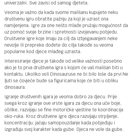
univerzalni. Sve zavisi od samog djeteta.
Veoma je važno da kada svome mališanu kupujete neku
društvenu igru obratite pažnju za koji je uzrast ona
namijenjena. Igre za one nešto mlađe pružaju mogućnost da
uz pomoć svoje brzine i spretnosti izvojevanu pobjedu.
Društvene igre koje imaju za cilj da izbjegavanjem neke
nevolje ili prepreke dođete do cilja takođe su veoma
popularne kod djece mlađeg uzrasta.
Interesiranje djece je takođe od velike važnosti posebno
ako je to prva društvena igra s kojom će vaš mališan biti u
kontaktu. Ukoliko voli Dinosauruse ne bi bilo loše da prvi Ne
ljuti se čovječe bude sa figuricama koje će biti u obliku
dinosaura.
Igranje društvenih igara je veoma dobro za djecu. Prije
svega kroz igranje ove vrste igara za djecu ona uče boje,
oblike, razvijaju se fine motoričke vještine te koordinacija
oko-ruka. Kroz društvene igre djeca razvijaju strpljenje,
koncentraciju, jačaju samopouzdanje kada pobjeđuju i
izgrađuju svoj karakter kada gube. Djeca ne vole da gube.