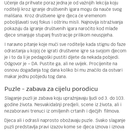
Učenje da prihvate poraz jedna je od važnijih lekcija koju
roditelji kroz igranje društvenih igara mogu da nauče svog
mališana. Kroz društvene igre djeca će vremenom
poboljšavati svoj fokus i oštrinu misli. Najnovija istraživanja
pokazuju da igranje društvenih igara naročito kod mlađe
djece smanjuje stupanj frustracije prilikom neuspjeha.
I naravno pitanje koje muči sve roditelje kada stignu do faze
odrastanja u kojoj će igrati društvene igre sa svojom djecom
je i to da li je pedagoški pustiti dijete da nekada pobjedi.
Odgovor je – DA. Pustite ga, ali ne uvijek. Procijenite na
osnovu događanja tog dana koliko bi mu značilo da ostvari
makar jednu pobjedu tog dana.
Puzle - zabava za cijelu porodicu
Slaganje puzli je zabava koju upražnjavaju ljudi od 3. do 103.
godine života. Nesvakidašnji predjeli, scene iz života, ali i
nezaboravni trenuci iz omiljenih crtanih i dječjih filmova.
Djeca ali i odrasli naprosto obožavaju puzle. Svako slaganje
puzli predstavlja pravi izazov kome se djeca iznova i iznova