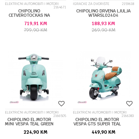
ELEKTRIČNI AUTOMOBITI I MOTORI
IGRAČKE ZA DVORIŠTE
2159618
2164671
CHIPOLINO
CHIPOLINO DRVENA LJULJA
CETVEROTOCKAS NA
WTARSL02404
AKUMULATOR MAGNUM
719,91
KM
188,93
KM
RED ELKBMA0251R
799,90
KM
269,90
KM
ELEKTRIČNI AUTOMOBITI I MOTORI
ELEKTRIČNI AUTOMOBITI I MOTORI
2166505
2166383
CHIPOLINO EL.MOTOR
CHIPOLINO EL.MOTOR
MINI VESPA TEAL GREEN
VESPA GTS SUPER TEAL
ELMMVE261TG
GREEN ELMVE0251TG
224,90
KM
449,90
KM