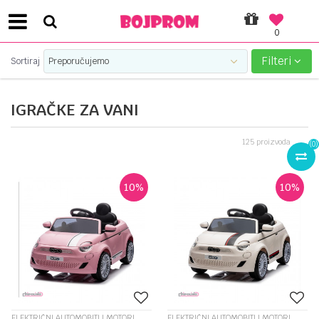
0
SIGURNO PLAĆANJE PLATNIM KARTICAMA!
Filteri
Sortiraj
IGRAČKE ZA VANI
125
proizvoda
(
0
)
10
%
10
%
ELEKTRIČNI AUTOMOBITI I MOTORI
ELEKTRIČNI AUTOMOBITI I MOTORI