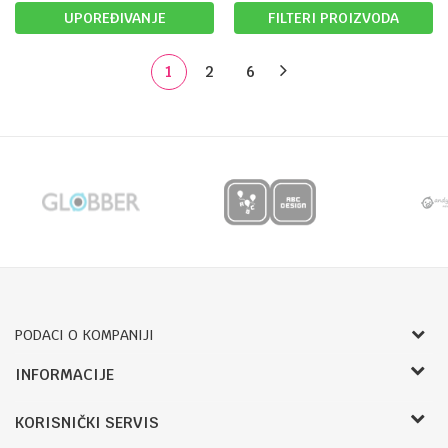
UPOREĐIVANJE
FILTERI PROIZVODA
1
2
6
PODACI O KOMPANIJI
Bojprom d.o.o.
INFORMACIJE
Radnje
Pave Radana 16
KORISNIČKI SERVIS
O nama
78000, Banja Luka, Bosna i Hercegovina