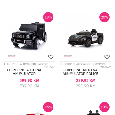
19
%
20
%
ELEKTRIČNI AUTOMOBITI I MOTORI
ELEKTRIČNI AUTOMOBITI I MOTORI
2165542
2164672
CHIPOLINO AUTO NA
CHIPOLINO AUTO NA
AKUMULATOR
AKUMULATOR POLICE
MERCEDES G63 BLACK
BLACK ELKPL02401BL
599,90
KM
239,92
KM
ELJG63M253B
739,90
KM
299,90
KM
25
%
10
%