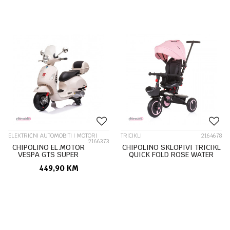
ELEKTRIČNI AUTOMOBITI I MOTORI
TRICIKLI
2164678
2166373
CHIPOLINO EL.MOTOR
CHIPOLINO SKLOPIVI TRICIKL
VESPA GTS SUPER
QUICK FOLD ROSE WATER
WHITE ELMVE0252WH
TRKQF025RW
449,90
KM