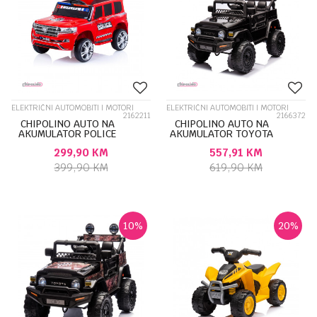
ELEKTRIČNI AUTOMOBITI I MOTORI
ELEKTRIČNI AUTOMOBITI I MOTORI
2162211
2166372
CHIPOLINO AUTO NA
CHIPOLINO AUTO NA
AKUMULATOR POLICE
AKUMULATOR TOYOTA
PATROL RED
FJ CRUISER BLACK
299,90
KM
557,91
KM
ELJPPL0233R
ELJTFJ251BK
399,90
KM
619,90
KM
10
%
20
%