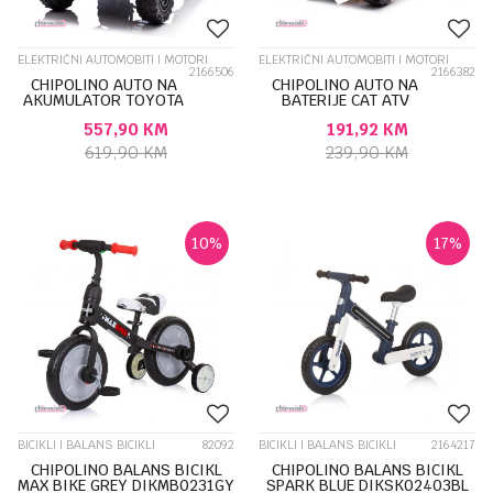
ELEKTRIČNI AUTOMOBITI I MOTORI
ELEKTRIČNI AUTOMOBITI I MOTORI
2166506
2166382
CHIPOLINO AUTO NA
CHIPOLINO AUTO NA
AKUMULATOR TOYOTA
BATERIJE CAT ATV
FJ CRUISER GRANITE
ELBCAT02501
557,90
KM
191,92
KM
ELJTFJ253GR
619,90
KM
239,90
KM
10
%
17
%
BICIKLI I BALANS BICIKLI
82092
BICIKLI I BALANS BICIKLI
2164217
CHIPOLINO BALANS BICIKL
CHIPOLINO BALANS BICIKL
MAX BIKE GREY DIKMB0231GY
SPARK BLUE DIKSK02403BL