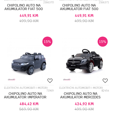
2166370
2166371
CHIPOLINO AUTO NA
CHIPOLINO AUTO NA
AKUMULATOR FIAT 500
AKUMULATOR FIAT 500
PINK ELKFIAT25PI
WHITE ELKFIAT25WH
449,91
KM
449,91
KM
499,90
KM
499,90
KM
15
%
15
%
ELEKTRIČNI AUTOMOBITI I MOTORI
ELEKTRIČNI AUTOMOBITI I MOTORI
71969
82454
CHIPOLINO AUTO NA
CHIPOLINO AUTO NA
AKUMULATOR IMPERATOR
AKUMULATOR MERCEDES
BLACK ELJIM0213BK
BENZ GLA45 AMG BLACK
484,42
KM
424,92
KM
EVA WHEELS, LEATHER E...
569,90
KM
499,90
KM