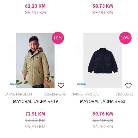
62,23
KM
58,73
KM
88,90
KM
83,90
KM
10
%
10
%
JAKNE I PRSLUCI
2165134-WHE
JAKNE I PRSLUCI
2161050-21
MAYORAL JAKNA 4419
MAYORAL JAKNA 4463
71,91
KM
59,76
KM
79,90
KM
66,40
KM
99,90
KM
94,90
KM