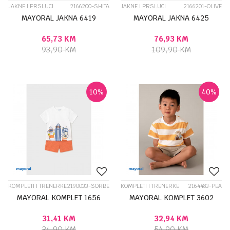
JAKNE I PRSLUCI
2166200-SHITA
JAKNE I PRSLUCI
2166201-OLIVE
MAYORAL JAKNA 6419
MAYORAL JAKNA 6425
65,73
KM
76,93
KM
93,90
KM
109,90
KM
10
%
40
%
KOMPLETI I TRENERKE
2190033-SORBE
KOMPLETI I TRENERKE
2164483-PEA
MAYORAL KOMPLET 1656
MAYORAL KOMPLET 3602
31,41
KM
32,94
KM
34,90
KM
54,90
KM