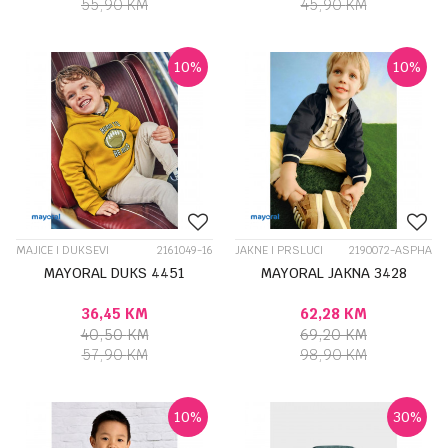
55,90
KM
45,90
KM
10
%
10
%
MAJICE I DUKSEVI
2161049-16
JAKNE I PRSLUCI
2190072-ASPHA
MAYORAL DUKS 4451
MAYORAL JAKNA 3428
36,45
KM
62,28
KM
40,50
KM
69,20
KM
57,90
KM
98,90
KM
10
%
30
%