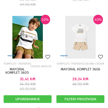
49,90
KM
10
%
40
%
KOMPLETI I TRENERKE
KOMPLETI I TRENERKE
2164484-CREAM
2190205-WHDUN
MAYORAL
MAYORAL KOMPLET 3606
KOMPLET 3605
31,41
KM
29,34
KM
34,90
KM
48,90
KM
49,90
KM
UPOREĐIVANJE
FILTERI PROIZVODA