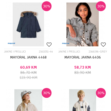
30
%
30
%
JAKNE I PRSLUCI
2161051-44
JAKNE I PRSLUCI
2166196-GREY
MAYORAL JAKNA 4468
MAYORAL JAKNA 6406
60,69
KM
58,73
KM
86,70
KM
83,90
KM
123,90
KM
30
%
30
%