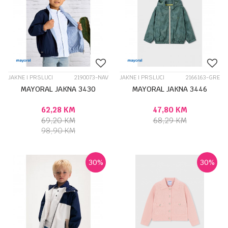
JAKNE I PRSLUCI
2190073-NAV
JAKNE I PRSLUCI
2166163-GRE
MAYORAL JAKNA 3430
MAYORAL JAKNA 3446
62,28
KM
47,80
KM
69,20
KM
68,29
KM
98,90
KM
30
%
30
%