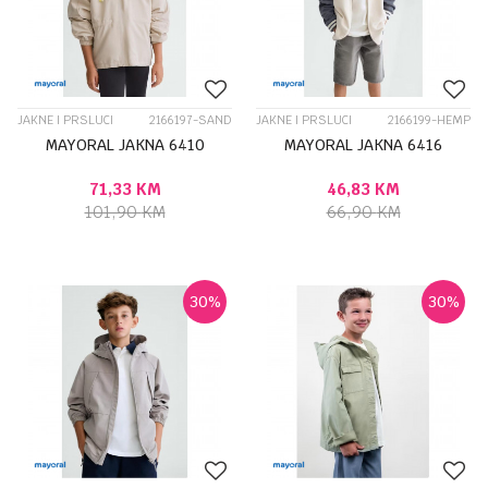
JAKNE I PRSLUCI
2166197-SAND
JAKNE I PRSLUCI
2166199-HEMP
MAYORAL JAKNA 6410
MAYORAL JAKNA 6416
71,33
KM
46,83
KM
101,90
KM
66,90
KM
30
%
30
%