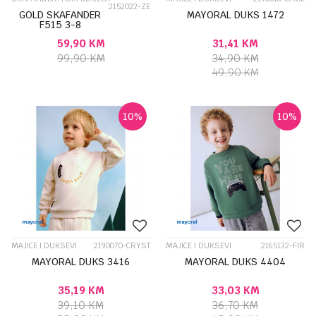
2152022-ZE
GOLD SKAFANDER
MAYORAL DUKS 1472
F515 3-8
59,90
KM
31,41
KM
99,90
KM
34,90
KM
49,90
KM
10
%
10
%
MAJICE I DUKSEVI
2190070-CRYST
MAJICE I DUKSEVI
2165132-FIR
MAYORAL DUKS 3416
MAYORAL DUKS 4404
35,19
KM
33,03
KM
39,10
KM
36,70
KM