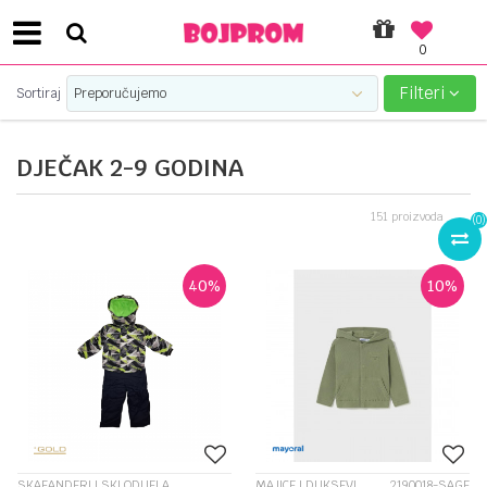
0
SIGURNO PLAĆANJE PLATNIM KARTICAMA!
Filteri
Sortiraj
DJEČAK 2-9 GODINA
151
proizvoda
(
0
)
40
%
10
%
SKAFANDERI I SKI ODIJELA
MAJICE I DUKSEVI
2190018-SAGE