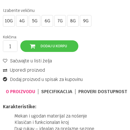
Izaberite veličinu:
10G
4G
5G
6G
7G
8G
9G
Količina:
DODAJ U KORPU
Sačuvajte u listi želja
Uporedi proizvod
Dodaj proizvod u spisak za kupovinu
O PROIZVODU
SPECIFIKACIJA
PROVERI DOSTUPNOST 
Karakteristike:
Mekan i ugodan materijal za nošenje
Klasičan i funkcionalan kroj
Dug rukav – idealan za prelazne sezone