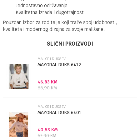
Jednostavno održavanje
Kvalitetna izrada i dugotrajnost
Pouzdan izbor za roditelje koji traže spoj udobnosti,
kvaliteta i modernog dizajna za svoje mališane.
Ime/Nadimak
Kategorija
Majice i duksevi
SLIČNI PROIZVODI
Brendovi
Mayoral
MAJICE I DUKSEVI
Email
MAYORAL DUKS 6412
46,83
KM
Poruka
66,90
KM
MAJICE I DUKSEVI
MAYORAL DUKS 6401
40,53
KM
Anti-spam zaštita - izračunajte koliko je 2 + 3 :
57,90
KM