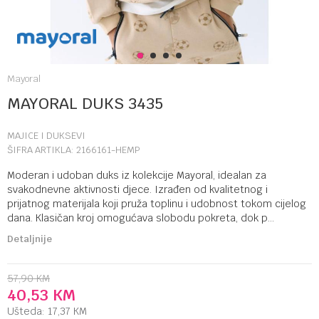
1
2
3
4
Mayoral
MAYORAL DUKS 3435
MAJICE I DUKSEVI
ŠIFRA ARTIKLA:
2166161-HEMP
Moderan i udoban duks iz kolekcije Mayoral, idealan za
svakodnevne aktivnosti djece. Izrađen od kvalitetnog i
prijatnog materijala koji pruža toplinu i udobnost tokom cijelog
dana. Klasičan kroj omogućava slobodu pokreta, dok p
...
Detaljnije
57,90
KM
40,53
KM
Ušteda:
17,37
KM