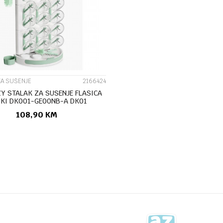
UPOREDI
ZA SUŠENJE
2166424
 STALAK ZA SUSENJE FLASICA
IKI DK001-GE00NB-A DK01
108,90
KM
DODAJ U KORPU