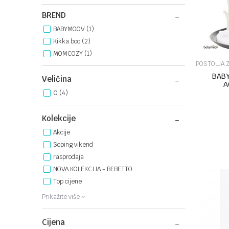
BREND
BABYMOOV (1)
Kikka boo (2)
MOMCOZY (1)
POSTOLJA 
BABY
Veličina
A
0
(4)
Kolekcije
Akcije
Soping vikend
rasprodaja
NOVA KOLEKCIJA - BEBETTO
Top cijene
Prikažite više
Cijena