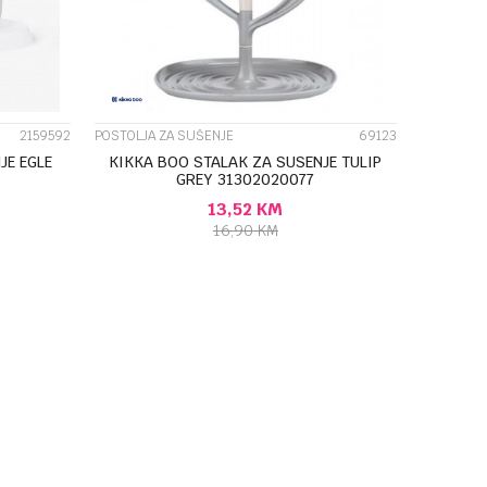
2159592
POSTOLJA ZA SUŠENJE
69123
JE EGLE
KIKKA BOO STALAK ZA SUSENJE TULIP
GREY 31302020077
13,52
KM
16,90
KM
U
DODAJ U KORPU