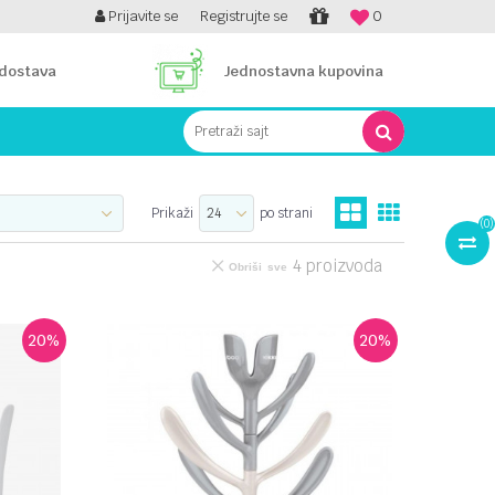
PLATI UNICREDIT KARTICOM NA RATE!
Prijavite se
Registrujte se
0
 dostava
Jednostavna kupovina
Pretraži sajt
Prikaži
po strani
(
0
)
4
proizvoda
Obriši sve
20
%
20
%
UPOREDI