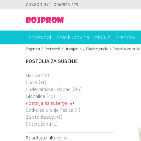
ICAMA!
051/300-344 | 066/826-479
PLATI UNICREDIT KARTICOM NA RATE!
Proizvodi
Prva kupovina
AKCIJA
Brendovi
Bojprom
Proizvodi
Hranjenje
Flašice,cucle
Postolja za suše
POSTOLJA ZA SUŠENJE
flašice
(13)
cucle
(11)
dude,varalice i dodaci
(95)
glodalice
(40)
postolja za sušenje
(4)
četke za pranje flašica
(4)
za sterilizaciju
(1)
deterdženti
(1)
Resetujte filtere