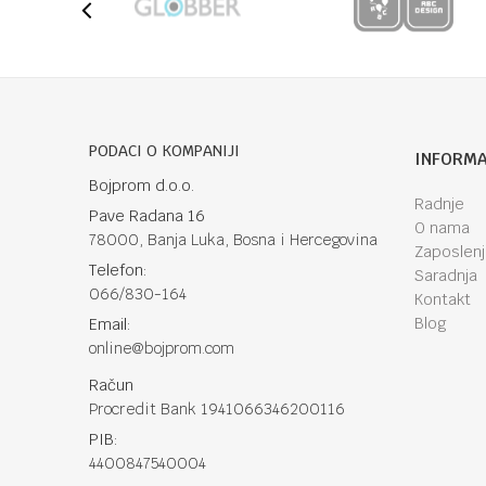
PODACI O KOMPANIJI
INFORMA
Bojprom d.o.o.
Radnje
Pave Radana 16
O nama
78000, Banja Luka, Bosna i Hercegovina
Zaposlen
Telefon:
Saradnja
066/830-164
Kontakt
Blog
Email:
online@bojprom.com
Račun
Procredit Bank 1941066346200116
PIB:
4400847540004