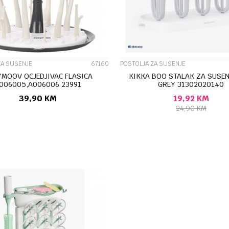
ZA SUŠENJE
67160
POSTOLJA ZA SUŠENJE
MOOV OCJEDJIVAC FLASICA
KIKKA BOO STALAK ZA SUSEN
006005,A006006 23991
GREY 31302020140
39,90
KM
19,92
KM
24,90
KM
DODAJ U KORPU
DODAJ U KORP