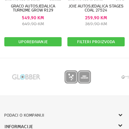
GRACO AUTOSJEDALICA
JOIE AUTOSJEDALICA STAGES
TURN2ME GROW R129
COAL 27524
MIDNIGHT 49797
549,90
KM
259,90
KM
649,90
KM
369,90
KM
UPOREĐIVANJE
FILTERI PROIZVODA
PODACI O KOMPANIJI
Bojprom d.o.o.
INFORMACIJE