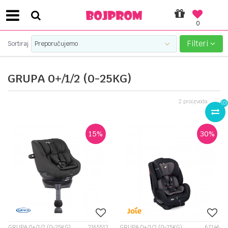
0
SIGURNO PLAĆANJE PLATNIM KARTICAMA!
Filteri
Sortiraj
GRUPA 0+/1/2 (0-25KG)
2
proizvoda
(
0
)
15
%
30
%
GRUPA 0+/1/2 (0-25KG)
2165512
GRUPA 0+/1/2 (0-25KG)
67146