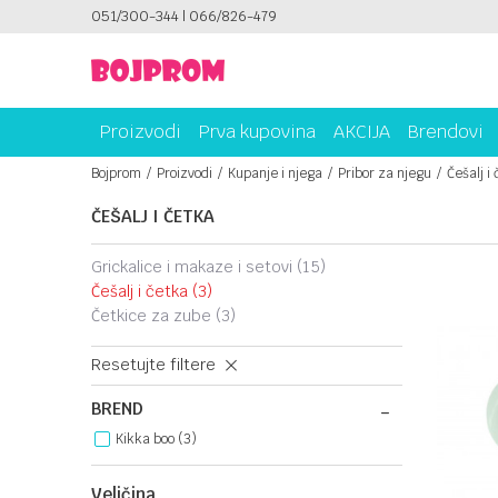
ICAMA!
051/300-344 | 066/826-479
PLATI UNICREDIT KARTICOM NA RATE!
Proizvodi
Prva kupovina
AKCIJA
Brendovi
Bojprom
Proizvodi
Kupanje i njega
Pribor za njegu
Češalj i
ČEŠALJ I ČETKA
grickalice i makaze i setovi
(15)
češalj i četka
(3)
četkice za zube
(3)
Resetujte filtere
BREND
Kikka boo (3)
Veličina