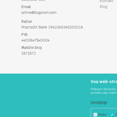
Kontakt
Blog
Email:
online@bojprom.com
Račun
Procredit Bank 1941066346200116
PIB:
4400847540004
Matični broj:
1872672
Ova web-stran
Poštovani korisniče, 
koristite našu Inter
Detaljnije
Nužni
S
Nastojimo da budemo što precizniji u opisu proizvoda, prikazu sl