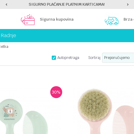
SIGURNO PLAĆANJE PLATNIM KARTICAMA!
Sigurna kupovina
Brza
Radnje
 četka
Autopretraga
Sortiraj
30
%
UPOREDI
UPOREDI