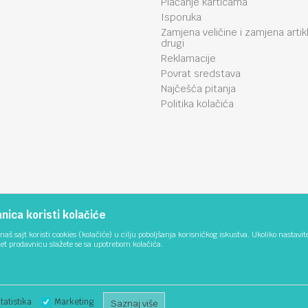
Plaćanje karticama
Isporuka
Zamjena veličine i zamjena artik
drugi
Reklamacije
Povrat sredstava
Najčešća pitanja
Politika kolačića
ica koristi kolačiće
naš sajt koristi cookies (kolačiće) u cilju poboljšanja korisničkog iskustva. Ukoliko nastavit
net prodavnicu slažete se sa upotrebom kolačića.
tatistika
Marketing
Saznaj više
ika i samih cijena, ali ne možemo garantovati da su sve informacije kompletne i be