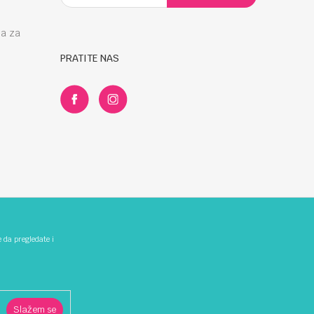
la za
PRATITE NAS
e da pregledate i
Slažem se
z grešaka. Svi artikli prikazani na sajtu su dio naše ponude i ne