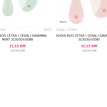
ETKA
75273
ČEŠALJ I ČETKA
BOO CETKA I CESALJ SAVANNA
KIKKA BOO CETKA I CESALJ SAV
MINT 31303040088
31303040087
11,13
KM
11,13
KM
15,90
KM
15,90
KM
DODAJ U KORPU
DODAJ U KORP