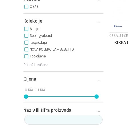
0
(3)
Kolekcije
Akcije
ČEŠALJ I Č
Soping vikend
KIKKA 
rasprodaja
NOVA KOLEKCIJA - BEBETTO
Top cijene
Prikažite više
Cijena
Naziv ili šifra proizvoda