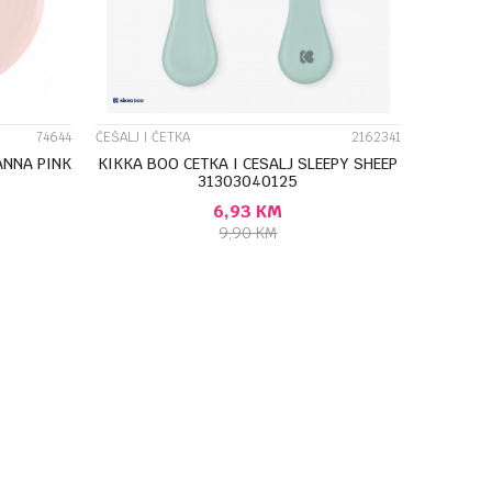
74644
ČEŠALJ I ČETKA
2162341
ANNA PINK
KIKKA BOO CETKA I CESALJ SLEEPY SHEEP
31303040125
6,93
KM
9,90
KM
U
DODAJ U KORPU