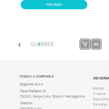
PRETRAŽI
PODACI O KOMPANIJI
INFORMA
Bojprom d.o.o.
Radnje
Pave Radana 16
O nama
78000, Banja Luka, Bosna i Hercegovina
Zaposlen
Telefon:
Saradnja
066/830-164