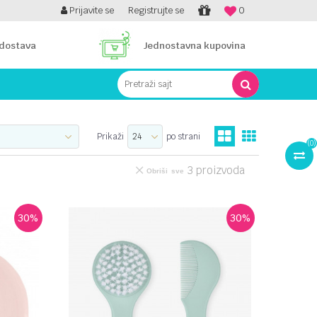
PLATI UNICREDIT KARTICOM NA RATE!
Prijavite se
Registrujte se
0
 dostava
Jednostavna kupovina
Pretraži sajt
Prikaži
po strani
(
0
)
3
proizvoda
Obriši sve
30
%
30
%
UPOREDI