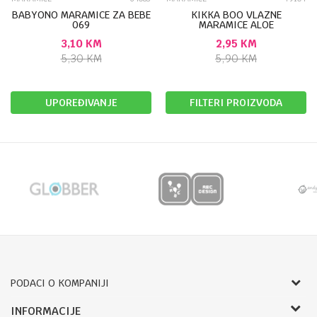
BABYONO MARAMICE ZA BEBE
KIKKA BOO VLAZNE
069
MARAMICE ALOE
VERA&CHAMOMILE 80PCS
3,10
KM
2,95
KM
31301020012
5,30
KM
5,90
KM
UPOREĐIVANJE
FILTERI PROIZVODA
PODACI O KOMPANIJI
Bojprom d.o.o.
INFORMACIJE