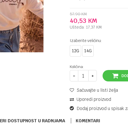
57,90
KM
40,53
KM
Ušteda:
17,37
KM
Izaberite veličinu:
12G
14G
Količina:
DO
Sačuvajte u listi želja
Uporedi proizvod
Dodaj proizvod u spisak z
ERI DOSTUPNOST U RADNJAMA
KOMENTARI