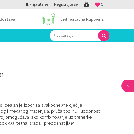
PLATI UNICREDIT KARTICOM NA RATE!
Prijavite se
Registrujte se
0
 dostava
Jednostavna kupovina
Pretraži sajt
01
 idealan je izbor za svakodnevne dječije
nog i mekanog materijala, pruža toplinu i udobnost
kroj omogućava lako kombinovanje uz trenerke,
 dok kvalitetna izrada i prepoznatljiv M
...