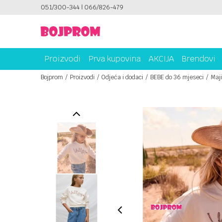
ICAMA!
051/300-344 | 066/826-479
PLATI UNICREDIT KARTICOM NA RATE!
Proizvodi
Prva kupovina
AKCIJA
Brendovi
Bojprom
Proizvodi
Odjeća i dodaci
BEBE do 36 mjeseci
Maji