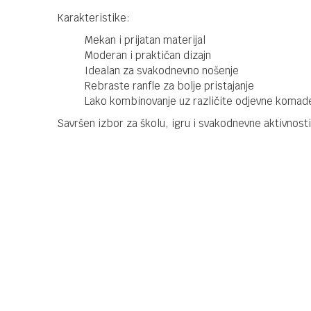
Karakteristike:
Mekan i prijatan materijal
Moderan i praktičan dizajn
Idealan za svakodnevno nošenje
Rebraste ranfle za bolje pristajanje
Lako kombinovanje uz različite odjevne komad
Savršen izbor za školu, igru i svakodnevne aktivnosti
Kategorija
Majic
Brendovi
Mayo
Ime/Nadimak
Poruka