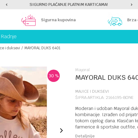
SIGURNO PLAĆANJE PLATNIM KARTICAMA!
Sigurna kupovina
Brza
Radnje
ce i duksevi
MAYORAL DUKS 6401
Mayoral
30
%
MAYORAL DUKS 64
MAJICE I DUKSEVI
ŠIFRA ARTIKLA:
2166195-BONE
Moderan i udoban Mayoral duks
kombinacije. Izrađen od prijat
tokom cijelog dana. Klasičan 
farmerice ili sportske outfite,
Detaljnije