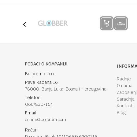
Anti-spam zaštita - izračunajte koliko je 4 + 1 :
POŠALJI
PODACI O KOMPANIJI
INFORMA
Bojprom d.o.o.
Radnje
Pave Radana 16
O nama
78000, Banja Luka, Bosna i Hercegovina
Zaposlen
Telefon:
Saradnja
066/830-164
Kontakt
Blog
Email:
online@bojprom.com
Račun
Procredit Bank 1941066346200116