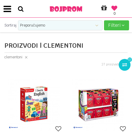
0
SIGURNO PLAĆANJE PLATNIM KARTICAMA!
Filteri
Sortiraj
PROIZVODI | CLEMENTONI
clementoni
(
0
)
27
proizvoda