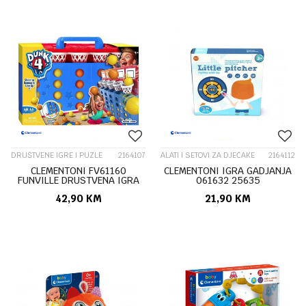
DRUŠTVENE IGRE I PUZLE
2164107
ALATI I SETOVI ZA DJEČAKE
2164112
CLEMENTONI FV61160
CLEMENTONI IGRA GADJANJA
FUNVILLE DRUSTVENA IGRA
061632 25635
DUNK 4 22973
42,90
KM
21,90
KM