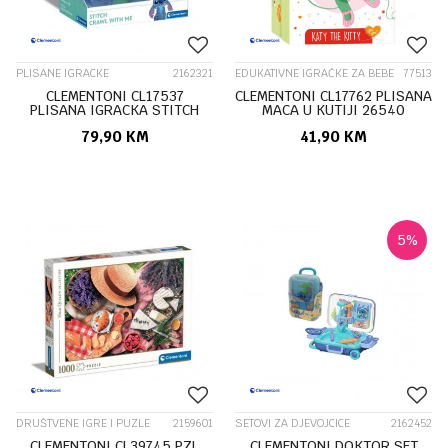
PLISANE IGRACKE
2162321
EDUKATIVNE IGRAČKE ZA BEBE
77513
CLEMENTONI CL17537
CLEMENTONI CL17762 PLISANA
PLISANA IGRACKA STITCH
MACA U KUTIJI 26540
30494
79,90
KM
41,90
KM
5
%
DRUŠTVENE IGRE I PUZLE
2159601
SETOVI ZA DJEVOJCICE
2162452
CLEMENTONI CL39745 PZL
CLEMENTONI DOKTOR SET