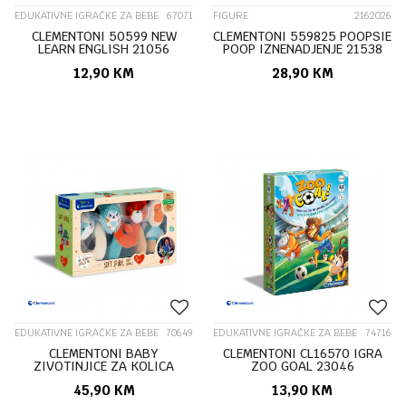
EDUKATIVNE IGRAČKE ZA BEBE
67071
FIGURE
2162026
CLEMENTONI 50599 NEW
CLEMENTONI 559825 POOPSIE
LEARN ENGLISH 21056
POOP IZNENADJENJE 21538
12,90
KM
28,90
KM
EDUKATIVNE IGRAČKE ZA BEBE
70649
EDUKATIVNE IGRAČKE ZA BEBE
74716
CLEMENTONI BABY
CLEMENTONI CL16570 IGRA
ZIVOTINJICE ZA KOLICA
ZOO GOAL 23046
CL17320 21605
45,90
KM
13,90
KM