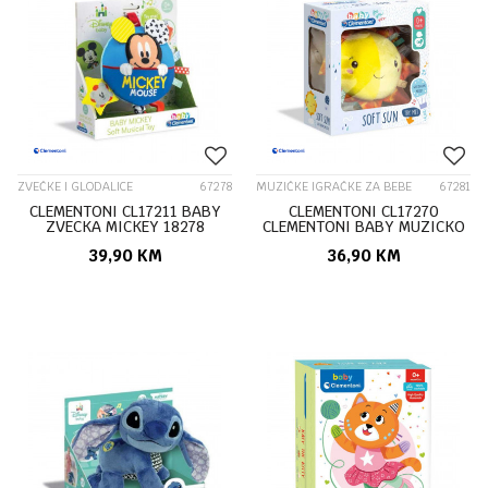
ZVEČKE I GLODALICE
67278
MUZIČKE IGRAČKE ZA BEBE
67281
CLEMENTONI CL17211 BABY
CLEMENTONI CL17270
ZVECKA MICKEY 18278
CLEMENTONI BABY MUZICKO
SUNCE 21602
39,90
KM
36,90
KM