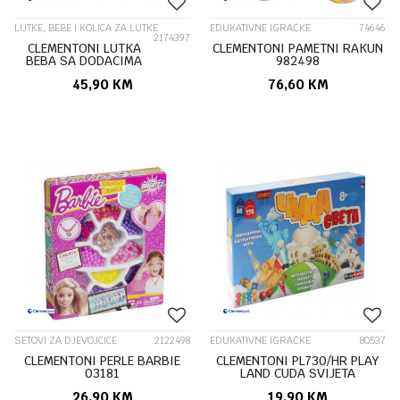
LUTKE, BEBE I KOLICA ZA LUTKE
EDUKATIVNE IGRAČKE
74646
2174397
CLEMENTONI LUTKA
CLEMENTONI PAMETNI RAKUN
BEBA SA DODACIMA
982498
11/72753 727536
45,90
KM
76,60
KM
SETOVI ZA DJEVOJCICE
2122498
EDUKATIVNE IGRAČKE
80537
CLEMENTONI PERLE BARBIE
CLEMENTONI PL730/HR PLAY
03181
LAND CUDA SVIJETA
EDUKATIVNA IGRA 27854
26,90
KM
19,90
KM