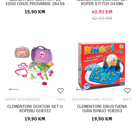
1000 OKUS PROVANSE 28456
KOFER STITCH 04086
15,90
KM
40,90
KM
42,90
KM
SETOVI ZA DJEVOJCICE
75014
DRUŠTVENE IGRE I PUZLE
80627
CLEMENTONI DOKTOR SET U
CLEMENTONI DRUSTVENA
KOFERU 018332
IGRA BINGO 918203
19,90
KM
19,90
KM