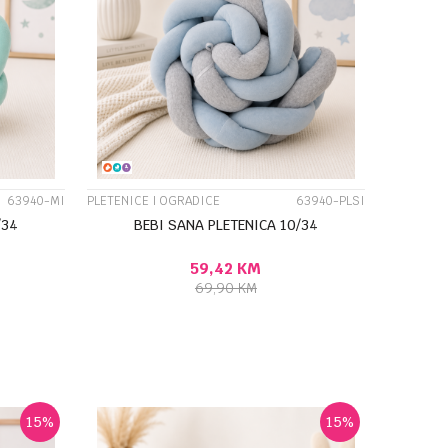
UPOREDI
63940-MI
PLETENICE I OGRADICE
63940-PLSI
/34
BEBI SANA PLETENICA 10/34
59,42
KM
69,90
KM
U
DODAJ U KORPU
15
%
15
%