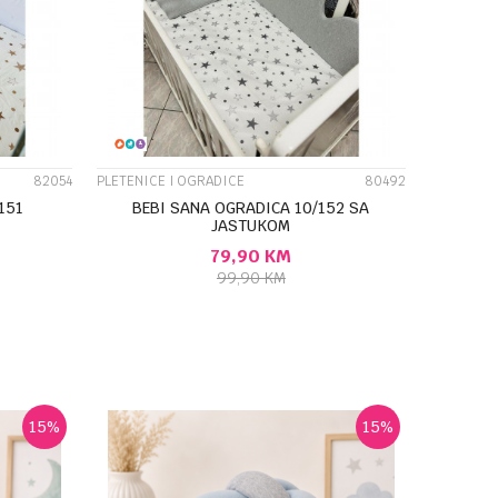
UPOREDI
82054
PLETENICE I OGRADICE
80492
151
BEBI SANA OGRADICA 10/152 SA
JASTUKOM
79,90
KM
99,90
KM
U
DODAJ U KORPU
15
%
15
%