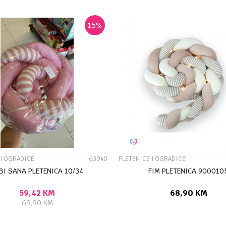
15
%
UPOREDI
UPOREDI
 I OGRADICE
63940
PLETENICE I OGRADICE
BI SANA PLETENICA 10/34
FIM PLETENICA 900010
59,42
KM
68,90
KM
69,90
KM