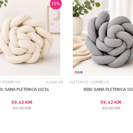
15
%
UPOREDI
UPOREDI
 I OGRADICE
63940-KR
PLETENICE I OGRADICE
BI SANA PLETENICA 10/34
BEBI SANA PLETENICA 10
59,42
KM
59,42
KM
69,90
KM
69,90
KM
DODAJ U KORPU
DODAJ U KORP