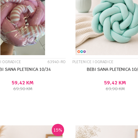
UPOREDI
UPOREDI
 I OGRADICE
63940-RO
PLETENICE I OGRADICE
BI SANA PLETENICA 10/34
BEBI SANA PLETENICA 10
59,42
KM
59,42
KM
69,90
KM
69,90
KM
DODAJ U KORPU
DODAJ U KORP
15
%