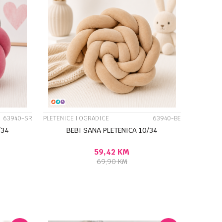
UPOREDI
63940-SR
PLETENICE I OGRADICE
63940-BE
/34
BEBI SANA PLETENICA 10/34
59,42
KM
69,90
KM
U
DODAJ U KORPU