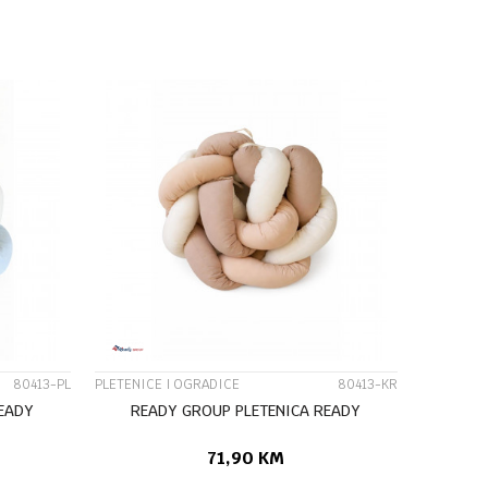
U
DODAJ U KORPU
UPOREDI
80413-PL
PLETENICE I OGRADICE
80413-KR
READY
READY GROUP PLETENICA READY
71,90
KM