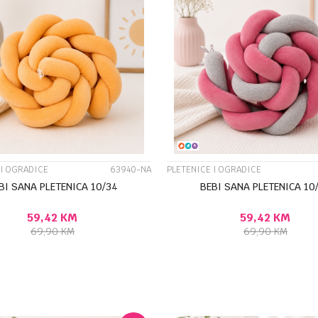
UPOREDI
UPOREDI
 I OGRADICE
63940-NA
PLETENICE I OGRADICE
BI SANA PLETENICA 10/34
BEBI SANA PLETENICA 10
59,42
KM
59,42
KM
69,90
KM
69,90
KM
DODAJ U KORPU
DODAJ U KORP