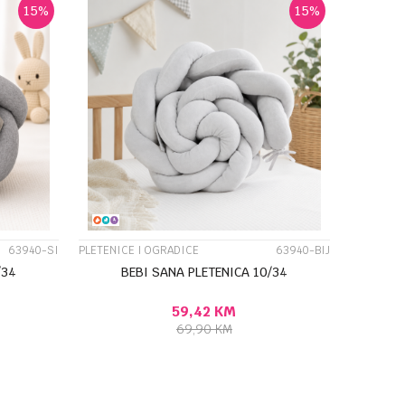
15
%
15
%
UPOREDI
63940-SI
PLETENICE I OGRADICE
63940-BIJ
/34
BEBI SANA PLETENICA 10/34
59,42
KM
69,90
KM
U
DODAJ U KORPU