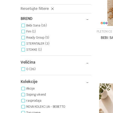
Resetujte filtere
BREND
Bebi Sana (16)
PLETENICE
Fim (1)
BEBI S
Ready Group (5)
STERNTALER (3)
STOKKE (1)
Veličina
0
(26)
Kolekcije
Akcije
Soping vikend
rasprodaja
NOVA KOLEKCIJA - BEBETTO
Top cijene