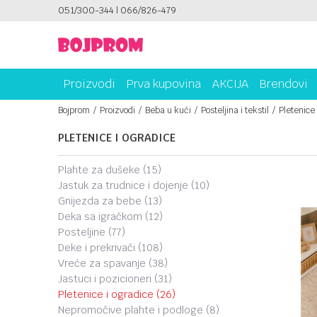
MA!
051/300-344 | 066/826-479
PLATI UNICREDIT KARTICOM NA RATE!
Proizvodi
Prva kupovina
AKCIJA
Brendovi
Bojprom
Proizvodi
Beba u kući
Posteljina i tekstil
Pletenice 
PLETENICE I OGRADICE
plahte za dušeke
(15)
jastuk za trudnice i dojenje
(10)
gnijezda za bebe
(13)
deka sa igračkom
(12)
posteljine
(77)
deke i prekrivači
(108)
vreće za spavanje
(38)
jastuci i pozicioneri
(31)
pletenice i ogradice
(26)
nepromočive plahte i podloge
(8)