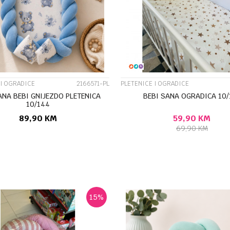
UPOREDI
UPOREDI
 I OGRADICE
2166571-PL
PLETENICE I OGRADICE
ANA BEBI GNIJEZDO PLETENICA
BEBI SANA OGRADICA 10/
10/144
89,90
KM
59,90
KM
69,90
KM
DODAJ U KORPU
DODAJ U KORP
15
%