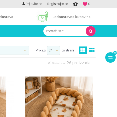
PLATI UNICREDIT KARTICOM NA RATE!
Prijavite se
Registrujte se
0
 dostava
Jednostavna kupovina
Pretraži sajt
Prikaži
po strani
(
0
)
26
proizvoda
Obriši sve
UPOREDI