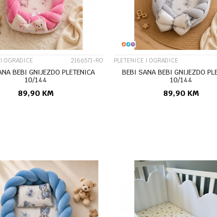
 I OGRADICE
2166571-RO
PLETENICE I OGRADICE
ANA BEBI GNIJEZDO PLETENICA
BEBI SANA BEBI GNIJEZDO PL
10/144
10/144
89,90
KM
89,90
KM
DODAJ U KORPU
DODAJ U KORP