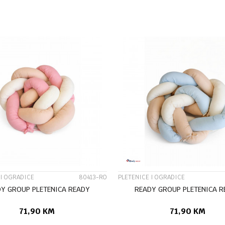
DODAJ U KORPU
DODAJ U KORP
UPOREDI
UPOREDI
 I OGRADICE
80413-RO
PLETENICE I OGRADICE
Y GROUP PLETENICA READY
READY GROUP PLETENICA 
71,90
KM
71,90
KM