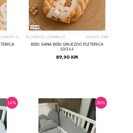
2166571-SI
PLETENICE I OGRADICE
2166571-SME
ETENICA
BEBI SANA BEBI GNIJEZDO PLETENICA
10/144
89,90
KM
U
DODAJ U KORPU
14
%
20
%