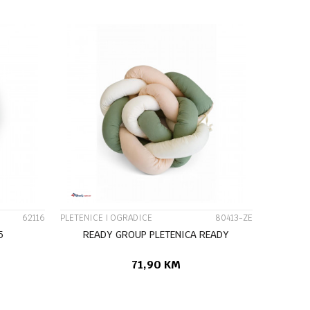
UPOREDI
62116
PLETENICE I OGRADICE
80413-ZE
5
READY GROUP PLETENICA READY
71,90
KM