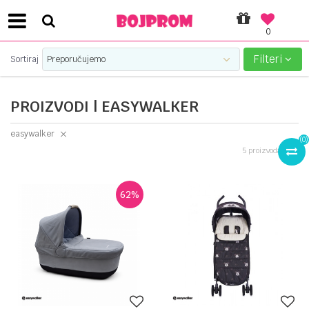
0
SIGURNO PLAĆANJE PLATNIM KARTICAMA!
Filteri
Sortiraj
PROIZVODI | EASYWALKER
easywalker
(
0
)
5
proizvoda
62
%