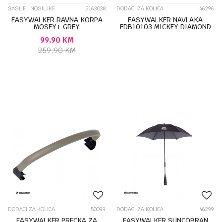
ŠASIJE I NOSILJKE
2163038
DODACI ZA KOLICA
46296
EASYWALKER RAVNA KORPA
EASYWALKER NAVLAKA
MOSEY+ GREY
EDB10103 MICKEY DIAMOND
99,90
KM
259,90
KM
DODACI ZA KOLICA
50099
DODACI ZA KOLICA
46299
EASYWALKER PRECKA ZA
EASYWALKER SUNCOBRAN