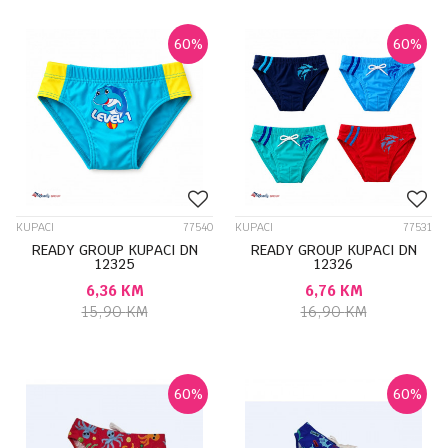
60
%
60
%
KUPACI
77540
KUPACI
77531
READY GROUP KUPACI DN
READY GROUP KUPACI DN
12325
12326
6,36
KM
6,76
KM
15,90
KM
16,90
KM
60
%
60
%