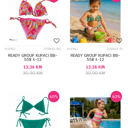
KUPACI
2159693-RO
KUPACI
2159693-PL
READY GROUP KUPACI BB-
READY GROUP KUPACI BB-
558 4-12
558 4-12
12,36
KM
12,36
KM
30,90
KM
30,90
KM
60
%
60
%