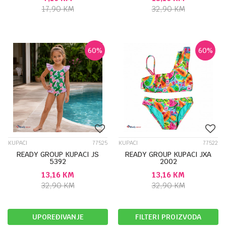
17,90
KM
32,90
KM
60
%
60
%
KUPACI
77525
KUPACI
77522
READY GROUP KUPACI JS
READY GROUP KUPACI JXA
5392
2002
13,16
KM
13,16
KM
32,90
KM
32,90
KM
UPOREĐIVANJE
FILTERI PROIZVODA