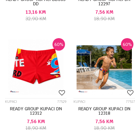
DD
12297
13,16
KM
7,56
KM
32,90
KM
18,90
KM
60
%
60
%
KUPACI
77529
KUPACI
77517
READY GROUP KUPACI DN
READY GROUP KUPACI DN
12312
12318
7,56
KM
7,56
KM
18,90
KM
18,90
KM