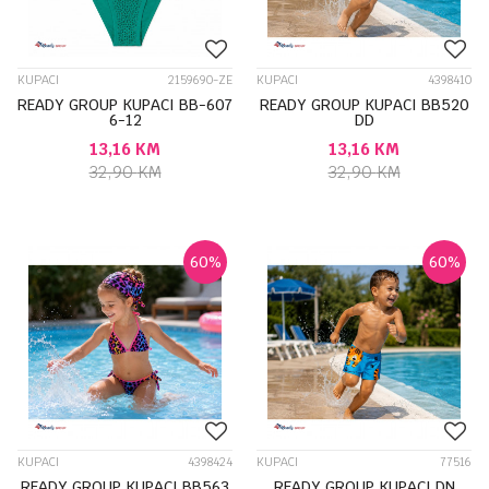
KUPACI
2159690-ZE
KUPACI
4398410
READY GROUP KUPACI BB-607
READY GROUP KUPACI BB520
6-12
DD
13,16
KM
13,16
KM
32,90
KM
32,90
KM
60
%
60
%
KUPACI
4398424
KUPACI
77516
READY GROUP KUPACI BB563
READY GROUP KUPACI DN