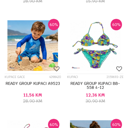
28,90
KM
15,90
KM
60
%
60
%
KUPACE GACE
4398420
KUPACI
2159693-ZE
READY GROUP KUPACI A9523
READY GROUP KUPACI BB-
558 4-12
11,56
KM
12,36
KM
28,90
KM
30,90
KM
60
%
60
%