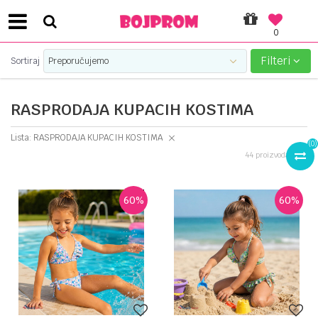
0
PLATI UNICREDIT KARTICOM NA RATE!
Filteri
Sortiraj
RASPRODAJA KUPACIH KOSTIMA
Lista: RASPRODAJA KUPACIH KOSTIMA
(
0
)
44
proizvoda
60
%
60
%