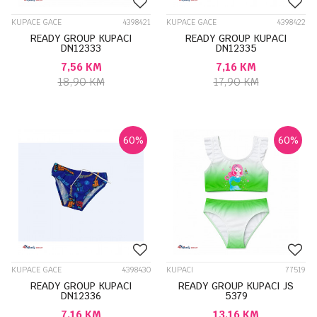
KUPACE GACE
4398421
KUPACE GACE
4398422
READY GROUP KUPACI
READY GROUP KUPACI
DN12333
DN12335
7,56
KM
7,16
KM
18,90
KM
17,90
KM
60
%
60
%
KUPACE GACE
4398430
KUPACI
77519
READY GROUP KUPACI
READY GROUP KUPACI JS
DN12336
5379
7,16
KM
13,16
KM