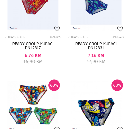
KUPACE GACE
4398428
KUPACE GACE
4398427
READY GROUP KUPACI
READY GROUP KUPACI
DN12317
DN12331
6,76
KM
7,16
KM
16,90
KM
17,90
KM
60
%
60
%