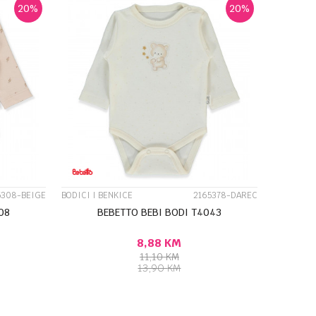
20
%
20
%
UPOREDI
5308-BEIGE
BODICI I BENKICE
2165378-DAREC
08
BEBETTO BEBI BODI T4043
8,88
KM
11,10
KM
13,90
KM
J U KORPU
DODAJ U KORPU
Veličina
9-12M
0-3M
9-12M
6-9M
3-6M