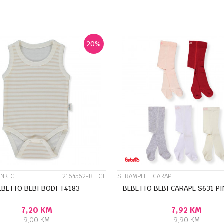
DODAJ U KORPU
DODA
Veličina
0-3M
9-12M
6-9M
0-1M
1-3M
20
%
UPOREDI
UPOREDI
ENKICE
2164562-BEIGE
STRAMPLE I CARAPE
EBETTO BEBI BODI T4183
BEBETTO BEBI CARAPE S631 P
7,20
KM
7,92
KM
9,00
KM
9,90
KM