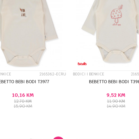
UPOREDI
UPOREDI
ENKICE
2165362-ECRU
BODICI I BENKICE
216
EBETTO BEBI BODI T3977
BEBETTO BEBI BODI T39
10,16
KM
9,52
KM
12,70
KM
11,90
KM
15,90
KM
14,90
KM
DODAJ U KORPU
DODA
Veličina
18-24M
24-36M
0-3M
3-6M
6-9M