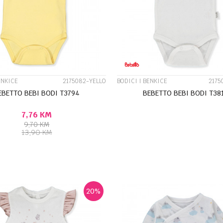
UPOREDI
UPOREDI
ENKICE
2175082-YELLO
BODICI I BENKICE
2175
EBETTO BEBI BODI T3794
BEBETTO BEBI BODI T38
7,76
KM
Veličina
9,70
KM
13,90
KM
0-3M
3-6M
6-9M
DODAJ U KORPU
DODAJ U KORPU
3-6M
6-9M
9-12M
20
%