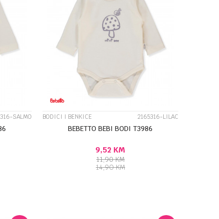
UPOREDI
5316-SALMO
BODICI I BENKICE
2165316-LILAC
86
BEBETTO BEBI BODI T3986
9,52
KM
11,90
KM
14,90
KM
J U KORPU
DODAJ U KORPU
Veličina
9-12M
0-3M
3-6M
6-9M
9-12M