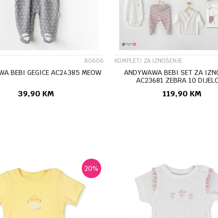
80606
KOMPLETI ZA IZNOŠENJE
A BEBI GEGICE AC24385 MEOW
ANDYWAWA BEBI SET ZA IZN
AC23681 ZEBRA 10 DIJEL
39,90
KM
119,90
KM
DODAJ U KORPU
DODAJ U KORP
20
%