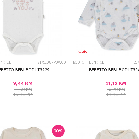
UPOREDI
UPOREDI
ENKICE
2175108-POWCO
BODICI I BENKICE
21
EBETTO BEBI BODI T3929
BEBETTO BEBI BODI T39
9,44
KM
11,12
KM
11,80
KM
13,90
KM
16,90
KM
19,90
KM
DODAJ U KORPU
DODA
Veličina
18-24M
24-36M
0-1M
1-3M
20
%