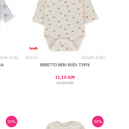
UPOREDI
75136-ECRU
GEGICE
2165357-ECRU
46
BEBETTO BEBI BODI T3976
11,10
KM
13,90
KM
J U KORPU
DODAJ U KORPU
Veličina
0-3M
3-6M
6-9M
9-12M
20
%
20
%