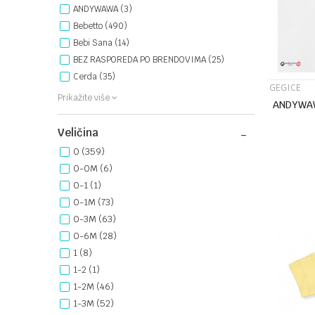
ANDYWAWA (3)
Bebetto (490)
Bebi Sana (14)
BEZ RASPOREDA PO BRENDOVIMA (25)
Cerda (35)
GEGICE
Prikažite više
ANDYWAW
Veličina
0
(359)
0-0M
(6)
0-1
(1)
0-1M
(73)
0-3M
(63)
0-6M
(28)
1
(8)
1-2
(1)
1-2M
(46)
1-3M
(52)