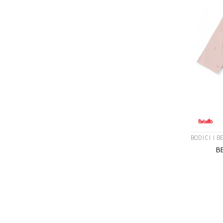
BODICI I B
B
Veličina
0-3M