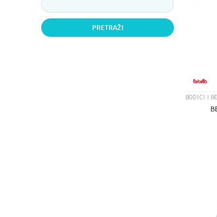
PRETRAŽI
BODICI I B
B
Veličina
12-18M