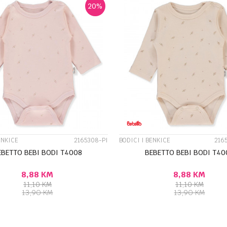
20
%
UPOREDI
UPOREDI
ENKICE
2165308-PI
BODICI I BENKICE
216
EBETTO BEBI BODI T4008
BEBETTO BEBI BODI T40
8,88
KM
8,88
KM
11,10
KM
11,10
KM
13,90
KM
13,90
KM
DODAJ U KORPU
DODA
Veličina
3-6M
6-9M
9-12M
0-3M
3-6M
6-9M