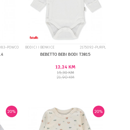
UPOREDI
083-POWCO
BODICI I BENKICE
2175092-PURPL
14
BEBETTO BEBI BODI T3815
12,24
KM
15,30
KM
21,90
KM
9-12M
DODAJ U KORPU
Veličina
0-1M
1-3M
20
%
20
%