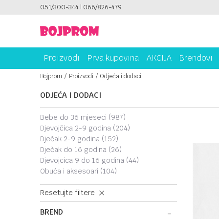
051/300-344 | 066/826-479
SIGURNO PLAĆANJE PLATNIM KARTICAMA!
Proizvodi
Prva kupovina
AKCIJA
Brendovi
Bojprom
Proizvodi
Odjeća i dodaci
ODJEĆA I DODACI
bebe do 36 mjeseci
(987)
djevojčica 2-9 godina
(204)
dječak 2-9 godina
(152)
dječak do 16 godina
(26)
djevojcica 9 do 16 godina
(44)
obuća i aksesoari
(104)
Resetujte filtere
BREND