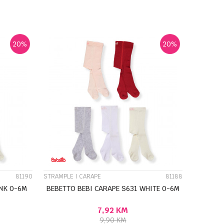
J U KORPU
DODAJ U KORPU
Veličina
0-3M
3-6M
6-9M
9-12M
20
%
20
%
UPOREDI
81190
STRAMPLE I CARAPE
81188
INK 0-6M
BEBETTO BEBI CARAPE S631 WHITE 0-6M
7,92
KM
9,90
KM