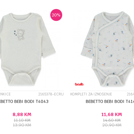
20
%
UPOREDI
UPOREDI
ENKICE
2165378-ECRU
KOMPLETI ZA IZNOŠENJE
216
EBETTO BEBI BODI T4043
BEBETTO BEBI BODI T41
8,88
KM
11,68
KM
11,10
KM
14,60
KM
13,90
KM
20,90
KM