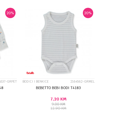
20
%
20
%
UPOREDI
4537-GRPET
BODICI I BENKICE
2164562-GRMEL
48
BEBETTO BEBI BODI T4183
7,20
KM
9,00
KM
12,90
KM