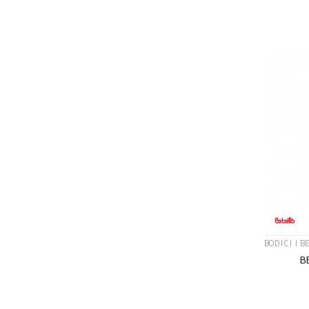
Veličina
3-6M
BODICI I B
B