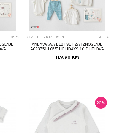
80582
KOMPLETI ZA IZNOŠENJE
80584
OSENJE
ANDYWAWA BEBI SET ZA IZNOSENJE
OVA
AC23751 LOVE HOLIDAYS 10 DIJELOVA
119,90
KM
U
DODAJ U KORPU
20
%