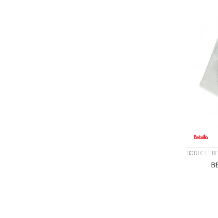
BODICI I B
B