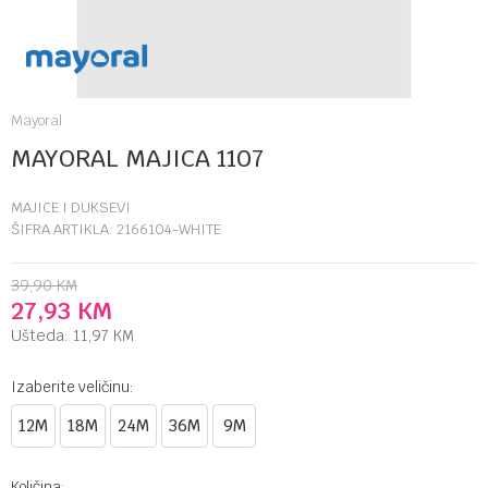
Mayoral
MAYORAL MAJICA 1107
MAJICE I DUKSEVI
ŠIFRA ARTIKLA:
2166104-WHITE
39,90
KM
27,93
KM
Ušteda:
11,97
KM
Izaberite veličinu:
12M
18M
24M
36M
9M
Količina: