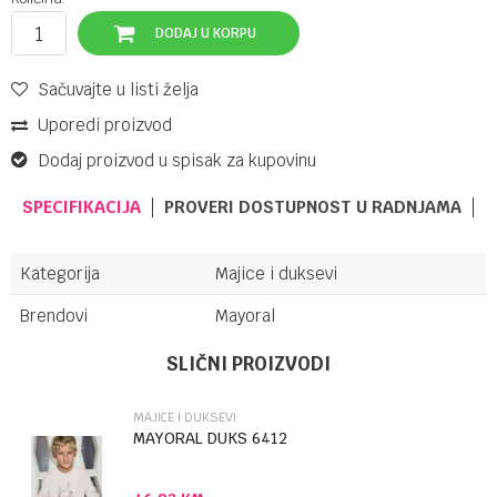
DODAJ U KORPU
Sačuvajte u listi želja
Uporedi proizvod
Dodaj proizvod u spisak za kupovinu
SPECIFIKACIJA
PROVERI DOSTUPNOST U RADNJAMA
Kategorija
Majice i duksevi
Brendovi
Mayoral
Ime/Nadimak
SLIČNI PROIZVODI
MAJICE I DUKSEVI
Email
MAYORAL DUKS 6412