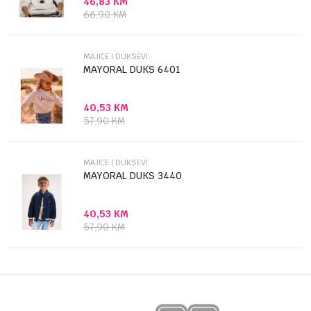
46,83
KM
Poruka
66,90
KM
MAJICE I DUKSEVI
MAYORAL DUKS 6401
40,53
KM
Anti-spam zaštita - izračunajte koliko je 4 + 1 :
57,90
KM
POŠALJI
MAJICE I DUKSEVI
MAYORAL DUKS 3440
40,53
KM
57,90
KM