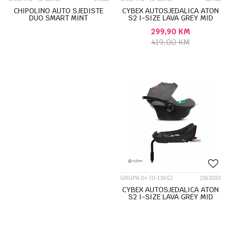
CHIPOLINO AUTO SJEDISTE
CYBEX AUTOSJEDALICA ATON
DUO SMART MINT
S2 I-SIZE LAVA GREY MID
STKDS0212MI
GREY 522001945
299,90
KM
419,00
KM
GRUPA 0+ (0-13KG)
2163033
CYBEX AUTOSJEDALICA ATON
S2 I-SIZE LAVA GREY MID
GREY 522001945 I ATON
BAZA 2-FI...