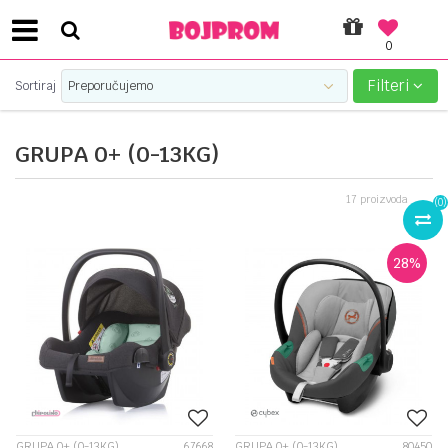
0
SIGURNO PLAĆANJE PLATNIM KARTICAMA!
Filteri
Sortiraj
GRUPA 0+ (0-13KG)
17
proizvoda
(
0
)
28
%
GRUPA 0+ (0-13KG)
67668
GRUPA 0+ (0-13KG)
80450