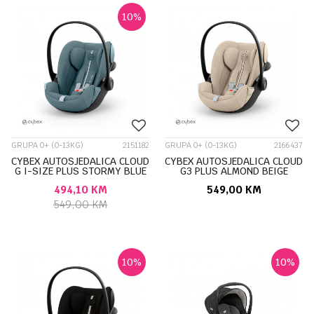
10
%
GRUPA 0+ (0-13KG)
2151182
GRUPA 0+ (0-13KG)
2166437
CYBEX AUTOSJEDALICA CLOUD
CYBEX AUTOSJEDALICA CLOUD
G I-SIZE PLUS STORMY BLUE
G3 PLUS ALMOND BEIGE
524001393
526001349
494,10
KM
549,00
KM
549,00
KM
10
%
10
%