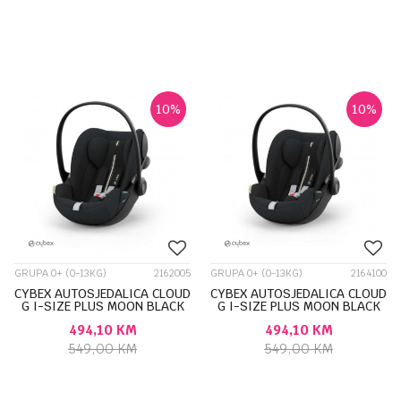
10
%
10
%
GRUPA 0+ (0-13KG)
2162005
GRUPA 0+ (0-13KG)
2164100
CYBEX AUTOSJEDALICA CLOUD
CYBEX AUTOSJEDALICA CLOUD
G I-SIZE PLUS MOON BLACK
G I-SIZE PLUS MOON BLACK
524001377
524001378
494,10
KM
494,10
KM
549,00
KM
549,00
KM