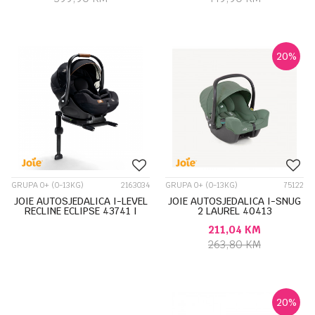
20
%
GRUPA 0+ (0-13KG)
2163034
GRUPA 0+ (0-13KG)
75122
JOIE AUTOSJEDALICA I-LEVEL
JOIE AUTOSJEDALICA I-SNUG
RECLINE ECLIPSE 43741 I
2 LAUREL 40413
BAZA I-BASE LX2 37450
211,04
KM
263,80
KM
20
%