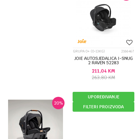
GRUPA 0+ (0-13KG)
2166467
JOIE AUTOSJEDALICA I-SNUG
2 RAVEN 52283
211,04
KM
263,80
KM
UPOREĐIVANJE
20
%
FILTERI PROIZVODA