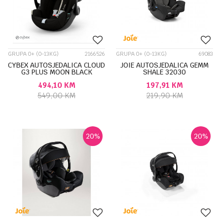
GRUPA 0+ (0-13KG)
2166526
GRUPA 0+ (0-13KG)
69083
CYBEX AUTOSJEDALICA CLOUD
JOIE AUTOSJEDALICA GEMM
G3 PLUS MOON BLACK
SHALE 32030
526001343
494,10
KM
197,91
KM
549,00
KM
219,90
KM
20
%
20
%