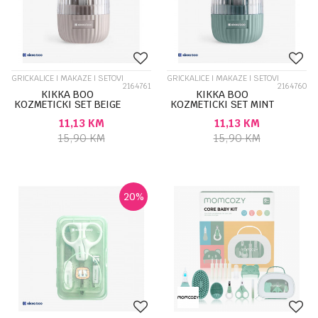
GRICKALICE I MAKAZE I SETOVI
GRICKALICE I MAKAZE I SETOVI
2164761
2164760
KIKKA BOO
KIKKA BOO
KOZMETICKI SET BEIGE
KOZMETICKI SET MINT
31303040116
31303040115
11,13
KM
11,13
KM
15,90
KM
15,90
KM
20
%