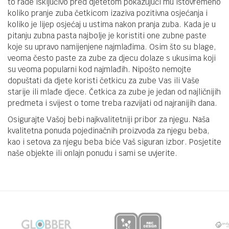
to rade isključivo pred djetetom pokazujući mu istovremeno
koliko pranje zuba četkicom izaziva pozitivna osjećanja i
koliko je lijep osjećaj u ustima nakon pranja zuba. Kada je u
pitanju zubna pasta najbolje je koristiti one zubne paste
koje su upravo namijenjene najmlađima. Osim što su blage,
veoma često paste za zube za djecu dolaze s ukusima koji
su veoma popularni kod najmlađih. Nipošto nemojte
dopuštati da djete koristi četkicu za zube Vas ili Vaše
starije ili mlađe djece. Četkica za zube je jedan od najličnijih
predmeta i svijest o tome treba razvijati od najranijih dana.
Osigurajte Vašoj bebi najkvalitetniji pribor za njegu. Naša
kvalitetna ponuda pojedinačnih proizvoda za njegu beba,
kao i setova za njegu beba biće Vaš siguran izbor. Posjetite
naše objekte ili onlajn ponudu i sami se uvjerite.