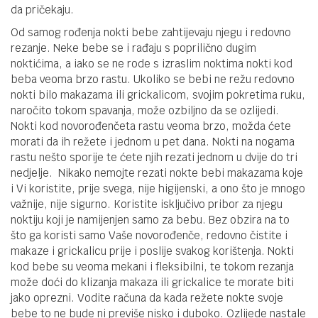
da pričekaju.
Od samog rođenja nokti bebe zahtijevaju njegu i redovno
rezanje. Neke bebe se i rađaju s poprilično dugim
noktićima, a iako se ne rode s izraslim noktima nokti kod
beba veoma brzo rastu. Ukoliko se bebi ne režu redovno
nokti bilo makazama ili grickalicom, svojim pokretima ruku,
naročito tokom spavanja, može ozbiljno da se ozlijedi.
Nokti kod novorođenčeta rastu veoma brzo, možda ćete
morati da ih režete i jednom u pet dana. Nokti na nogama
rastu nešto sporije te ćete njih rezati jednom u dvije do tri
nedjelje. Nikako nemojte rezati nokte bebi makazama koje
i Vi koristite, prije svega, nije higijenski, a ono što je mnogo
važnije, nije sigurno. Koristite isključivo pribor za njegu
noktiju koji je namijenjen samo za bebu. Bez obzira na to
što ga koristi samo Vaše novorođenče, redovno čistite i
makaze i grickalicu prije i poslije svakog korištenja. Nokti
kod bebe su veoma mekani i fleksibilni, te tokom rezanja
može doći do klizanja makaza ili grickalice te morate biti
jako oprezni. Vodite računa da kada režete nokte svoje
bebe to ne bude ni previše nisko i duboko. Ozlijede nastale