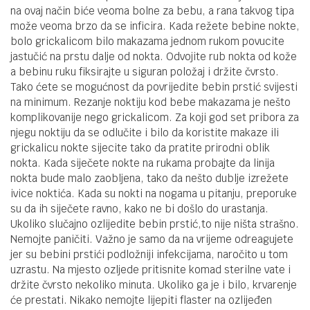
na ovaj način biće veoma bolne za bebu, a rana takvog tipa
može veoma brzo da se inficira. Kada režete bebine nokte,
bolo grickalicom bilo makazama jednom rukom povucite
jastučić na prstu dalje od nokta. Odvojite rub nokta od kože
a bebinu ruku fiksirajte u siguran položaj i držite čvrsto.
Tako ćete se mogućnost da povrijedite bebin prstić svijesti
na minimum. Rezanje noktiju kod bebe makazama je nešto
komplikovanije nego grickalicom. Za koji god set pribora za
njegu noktiju da se odlučite i bilo da koristite makaze ili
grickalicu nokte sijecite tako da pratite prirodni oblik
nokta. Kada siječete nokte na rukama probajte da linija
nokta bude malo zaobljena, tako da nešto dublje izrežete
ivice noktića. Kada su nokti na nogama u pitanju, preporuke
su da ih siječete ravno, kako ne bi došlo do urastanja.
Ukoliko slučajno ozlijedite bebin prstić,to nije ništa strašno.
Nemojte paničiti. Važno je samo da na vrijeme odreagujete
jer su bebini prstići podložniji infekcijama, naročito u tom
uzrastu. Na mjesto ozljede pritisnite komad sterilne vate i
držite čvrsto nekoliko minuta. Ukoliko ga je i bilo, krvarenje
će prestati. Nikako nemojte lijepiti flaster na ozlijeđen