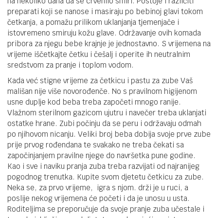
na nekoliko dana da se crvenilo smiri. Postoje i različiti
preparati koji se nanose i masiraju po bebinoj glavi tokom
četkanja, a pomažu prilikom uklanjanja tjemenjače i
istovremeno smiruju kožu glave. Održavanje ovih komada
pribora za njegu bebe krajnje je jednostavno. S vrijemena na
vrijeme iščetkajte četku i češalj i operite ih neutralnim
sredstvom za pranje i toplom vodom.
Kada već stigne vrijeme za četkicu i pastu za zube Vaš
mališan nije više novorođenče. No s pravilnom higijenom
usne duplje kod beba treba započeti mnogo ranije.
Vlažnom sterilnom gazicom ujutru i navečer treba uklanjati
ostatke hrane. Zubi počinju da se peru i održavaju odmah
po njihovom nicanju. Veliki broj beba dobija svoje prve zube
prije prvog rođendana te svakako ne treba čekati sa
započinjanjem pravilne njege do navršetka pune godine.
Kao i sve i naviku pranja zuba treba razvijati od najranijeg
pogodnog trenutka. Kupite svom djetetu četkicu za zube.
Neka se, za prvo vrijeme, igra s njom. drži je u ruci, a
poslije nekog vrijemena će početi i da je unosu u usta.
Roditeljima se preporučuje da svoje pranje zuba učestale i