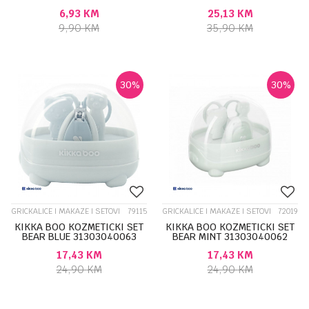
31303040138
6,93
KM
25,13
KM
9,90
KM
35,90
KM
30
%
30
%
GRICKALICE I MAKAZE I SETOVI
79115
GRICKALICE I MAKAZE I SETOVI
72019
KIKKA BOO KOZMETICKI SET
KIKKA BOO KOZMETICKI SET
BEAR BLUE 31303040063
BEAR MINT 31303040062
17,43
KM
17,43
KM
24,90
KM
24,90
KM