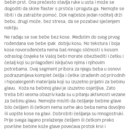
bebin prst. Ona prečesto stavlja ruke u usta i može se
dogoditi da skine flaster s prstića i proguta ga. Nemojte se
libiti i da zatražite pomoć. Dok najčešće jedan roditelj drži
bebu, drugi može, bez stresa, da se pozabavi sječenjem
noktiju.
Ne rađaju se sve bebe bez kose. Međutim do svog prvog
rođendana sve bebe ipak dobiju kosu. No tekstura i boja
kose novorođenčeta nema baš mnogo sličnosti s kosom
odraslog čovjeka te Vašoj bebi morate obezbediti i četku i
češalj koji su prilagođeni isključivo njima i njihovim
potrebama. Ovaj segment pribora za njegu beba u osnovi
podrazumijeva komplet češlja i četke izrađenih od prirodnih
i hipoalergenih materijala koji su izuzetno prijatni za bebinu
glavu. Koža na bebinoj glavi je izuzetno osjetljiva. Zato
treba biti veoma obazriv kada su u pitanju aktivnosti vezane
za bebinu glavu. Nemojte misliti da češljanje bebine glave
bilo češljem ili četkom nema svrhe ako beba nema dovoljno
ili uopšte kose na glavi. Dobrobiti češljanja su mnogostruki.
Prije svega lagano prelaženje češljem ili četkom preko
površine bebine kože glave povećava protok krvi i