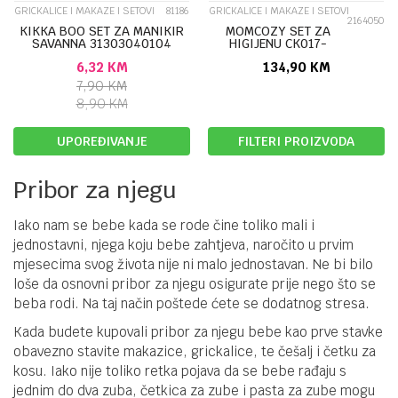
GRICKALICE I MAKAZE I SETOVI
81186
GRICKALICE I MAKAZE I SETOVI
2164050
KIKKA BOO SET ZA MANIKIR
MOMCOZY SET ZA
SAVANNA 31303040104
HIGIJENU CK017-
GE00NB-A CK017
6,32
KM
134,90
KM
7,90
KM
8,90
KM
UPOREĐIVANJE
FILTERI PROIZVODA
Pribor za njegu
Iako nam se bebe kada se rode čine toliko mali i
jednostavni, njega koju bebe zahtjeva, naročito u prvim
mjesecima svog života nije ni malo jednostavan. Ne bi bilo
loše da osnovni pribor za njegu osigurate prije nego što se
beba rodi. Na taj način poštede ćete se dodatnog stresa.
Kada budete kupovali pribor za njegu bebe kao prve stavke
obavezno stavite makazice, grickalice, te češalj i četku za
kosu. Iako nije toliko retka pojava da se bebe rađaju s
jednim do dva zuba, četkica za zube i pasta za zube mogu