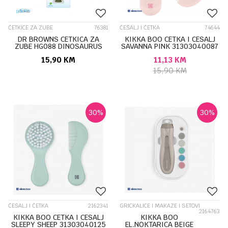
ČETKICE ZA ZUBE
76381
ČEŠALJ I ČETKA
74644
DR BROWNS CETKICA ZA
KIKKA BOO CETKA I CESALJ
ZUBE HG088 DINOSAURUS
SAVANNA PINK 31303040087
15,90
KM
11,13
KM
15,90
KM
30
%
30
%
ČEŠALJ I ČETKA
2162341
GRICKALICE I MAKAZE I SETOVI
2164763
KIKKA BOO CETKA I CESALJ
KIKKA BOO
SLEEPY SHEEP 31303040125
EL.NOKTARICA BEIGE