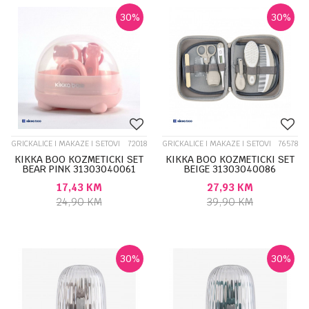
30
%
30
%
GRICKALICE I MAKAZE I SETOVI
72018
GRICKALICE I MAKAZE I SETOVI
76578
KIKKA BOO KOZMETICKI SET
KIKKA BOO KOZMETICKI SET
BEAR PINK 31303040061
BEIGE 31303040086
17,43
KM
27,93
KM
24,90
KM
39,90
KM
30
%
30
%