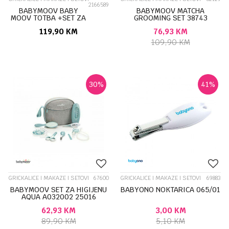
2166589
BABYMOOV BABY
BABYMOOV MATCHA
MOOV TOTBA +SET ZA
GROOMING SET 38743
KOZMETIKU 52305
119,90
KM
76,93
KM
109,90
KM
30
%
41
%
GRICKALICE I MAKAZE I SETOVI
67600
GRICKALICE I MAKAZE I SETOVI
69883
BABYMOOV SET ZA HIGIJENU
BABYONO NOKTARICA 065/01
AQUA A032002 25016
62,93
KM
3,00
KM
89,90
KM
5,10
KM