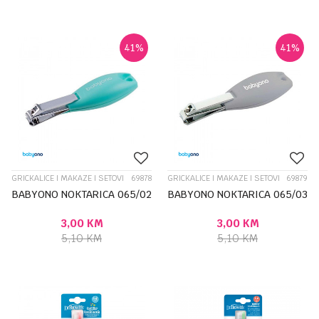
41
%
41
%
GRICKALICE I MAKAZE I SETOVI
69878
GRICKALICE I MAKAZE I SETOVI
69879
BABYONO NOKTARICA 065/02
BABYONO NOKTARICA 065/03
3,00
KM
3,00
KM
5,10
KM
5,10
KM