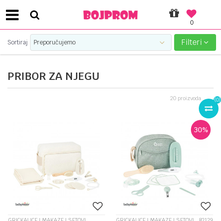
0
SIGURNO PLAĆANJE PLATNIM KARTICAMA!
Filteri
Sortiraj
PRIBOR ZA NJEGU
20
proizvoda
(
0
)
30
%
GRICKALICE I MAKAZE I SETOVI
GRICKALICE I MAKAZE I SETOVI
82129