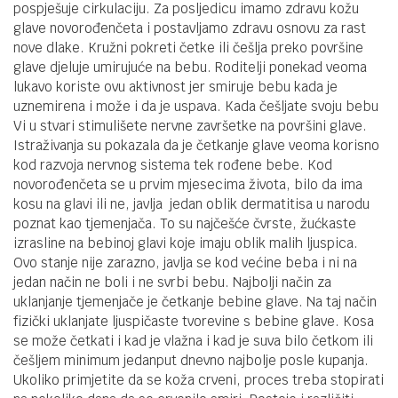
pospješuje cirkulaciju. Za posljedicu imamo zdravu kožu
glave novorođenčeta i postavljamo zdravu osnovu za rast
nove dlake. Kružni pokreti četke ili češlja preko površine
glave djeluje umirujuće na bebu. Roditelji ponekad veoma
lukavo koriste ovu aktivnost jer smiruje bebu kada je
uznemirena i može i da je uspava. Kada češljate svoju bebu
Vi u stvari stimulišete nervne završetke na površini glave.
Istraživanja su pokazala da je četkanje glave veoma korisno
kod razvoja nervnog sistema tek rođene bebe. Kod
novorođenčeta se u prvim mjesecima života, bilo da ima
kosu na glavi ili ne, javlja jedan oblik dermatitisa u narodu
poznat kao tjemenjača. To su najčešće čvrste, žućkaste
izrasline na bebinoj glavi koje imaju oblik malih ljuspica.
Ovo stanje nije zarazno, javlja se kod većine beba i ni na
jedan način ne boli i ne svrbi bebu. Najbolji način za
uklanjanje tjemenjače je četkanje bebine glave. Na taj način
fizički uklanjate ljuspičaste tvorevine s bebine glave. Kosa
se može četkati i kad je vlažna i kad je suva bilo četkom ili
češljem minimum jedanput dnevno najbolje posle kupanja.
Ukoliko primjetite da se koža crveni, proces treba stopirati