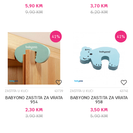
5,90
KM
3,70
KM
9,90
KM
6,20
KM
41
%
41
%
ZAŠTITA U KUĆI
43739
ZAŠTITA U KUĆI
43741
BABYONO ZASTITA ZA VRATA
BABYONO ZASTITA ZA VRATA
954
958
2,30
KM
3,50
KM
3,90
KM
5,90
KM