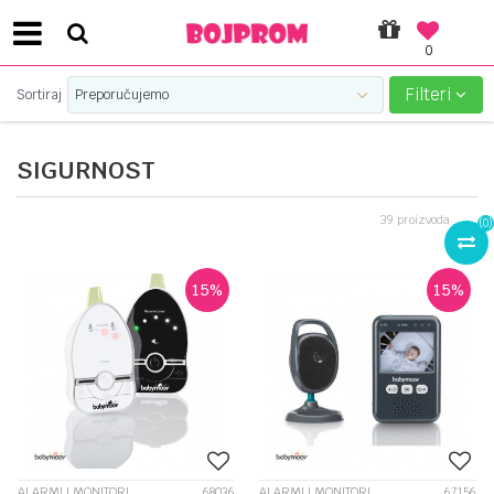
0
SIGURNO PLAĆANJE PLATNIM KARTICAMA!
Filteri
Sortiraj
SIGURNOST
39
proizvoda
(
0
)
15
%
15
%
ALARMI I MONITORI
68036
ALARMI I MONITORI
67156