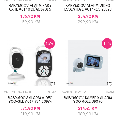
BABYMOOV ALARM EASY
BABYMOOV ALARM VIDEO
CARE A014013/A014015
ESSENTIA L A014415 23973
17993
135,92
KM
254,92
KM
159,90
KM
299,90
KM
15
%
15
%
ALARMI I MONITORI
67157
ALARMI I MONITORI
80382
BABYMOOV ALARM VIDEO
BABYMOOV KAMERA ALARM
YOO-SEE A014414 23974
YOO ROLL 39090
271,92
KM
314,42
KM
319,90
KM
369,90
KM