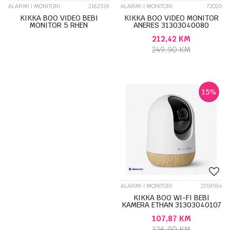
ALARMI I MONITORI
2162339
ALARMI I MONITORI
72020
KIKKA BOO VIDEO BEBI
KIKKA BOO VIDEO MONITOR
MONITOR 5 RHEN
ANERES 31303040080
31303040113
212,42
KM
249,90
KM
15
%
ALARMI I MONITORI
2159594
KIKKA BOO WI-FI BEBI
KAMERA ETHAN 31303040107
107,87
KM
126,90
KM