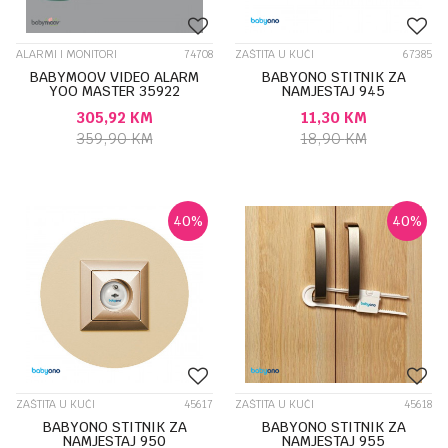
ALARMI I MONITORI
74708
ZAŠTITA U KUĆI
67385
BABYMOOV VIDEO ALARM
BABYONO STITNIK ZA
YOO MASTER 35922
NAMJESTAJ 945
305,92
KM
11,30
KM
359,90
KM
18,90
KM
40
%
40
%
ZAŠTITA U KUĆI
45617
ZAŠTITA U KUĆI
45618
BABYONO STITNIK ZA
BABYONO STITNIK ZA
NAMJESTAJ 950
NAMJESTAJ 955