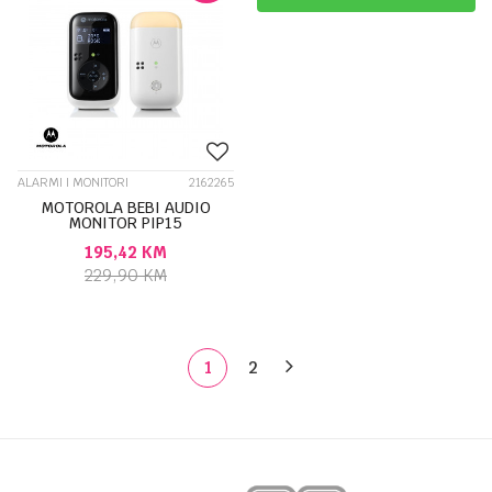
ALARMI I MONITORI
2162265
MOTOROLA BEBI AUDIO
MONITOR PIP15
120MOTOPIP15
195,42
KM
229,90
KM
1
2