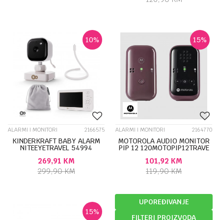
10
%
15
%
ALARMI I MONITORI
2166575
ALARMI I MONITORI
2164770
KINDERKRAFT BABY ALARM
MOTOROLA AUDIO MONITOR
NITEEYETRAVEL 54994
PIP 12 120MOTOPIP12TRAVE
269,91
KM
101,92
KM
299,90
KM
119,90
KM
UPOREĐIVANJE
15
%
FILTERI PROIZVODA