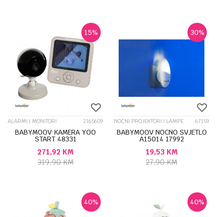
15
%
30
%
ALARMI I MONITORI
2165609
NOĆNI PROJEKTORI I LAMPE
67159
BABYMOOV KAMERA YOO
BABYMOOV NOCNO SVJETLO
START 48331
A15014 17992
271,92
KM
19,53
KM
319,90
KM
27,90
KM
40
%
40
%