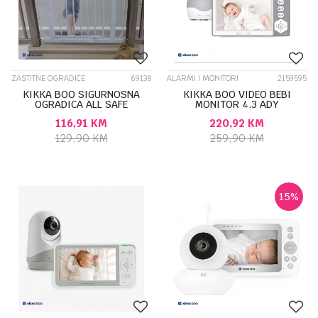
ZAŠTITNE OGRADICE
69138
ALARMI I MONITORI
2159595
KIKKA BOO SIGURNOSNA
KIKKA BOO VIDEO BEBI
OGRADICA ALL SAFE
MONITOR 4.3 ADY
31003050012
31303040112
116,91
KM
220,92
KM
129,90
KM
259,90
KM
15
%