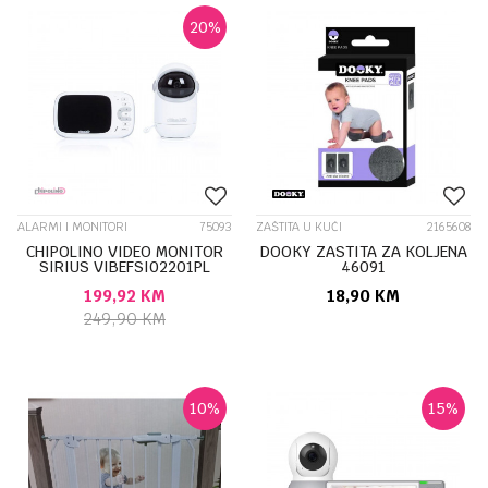
20
%
ALARMI I MONITORI
75093
ZAŠTITA U KUĆI
2165608
CHIPOLINO VIDEO MONITOR
DOOKY ZASTITA ZA KOLJENA
SIRIUS VIBEFSI02201PL
46091
199,92
KM
18,90
KM
249,90
KM
10
%
15
%