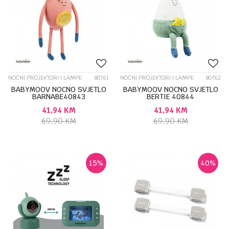
NOĆNI PROJEKTORI I LAMPE
80761
NOĆNI PROJEKTORI I LAMPE
80762
BABYMOOV NOCNO SVJETLO
BABYMOOV NOCNO SVJETLO
BARNABE40843
BERTIE 40844
41,94
KM
41,94
KM
69,90
KM
69,90
KM
15
%
40
%