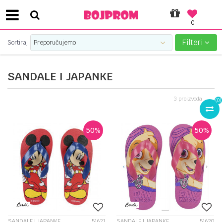
0
SIGURNO PLAĆANJE PLATNIM KARTICAMA!
Filteri
Sortiraj
SANDALE I JAPANKE
3
proizvoda
(
0
)
50
%
50
%
SANDALE I JAPANKE
51621
SANDALE I JAPANKE
51620