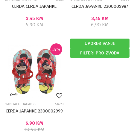
CERDA CERDA JAPANKE
CERDA JAPANKE 2300002987
3,45
KM
3,45
KM
6,90
KM
6,90
KM
UPOREĐIVANJE
37
%
FILTERI PROIZVODA
SANDALE I JAPANKE
51623
CERDA JAPANKE 2300002999
6,90
KM
10,90
KM