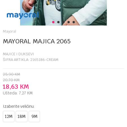
1
2
3
4
5
Mayoral
MAYORAL MAJICA 2065
MAJICE I DUKSEVI
ŠIFRA ARTIKLA:
2165186-CREAM
25,90
KM
20,70
KM
18,63
KM
Ušteda:
7,27
KM
Izaberite veličinu:
12M
18M
9M