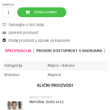
Količina:
DODAJ U KORPU
Sačuvajte u listi želja
Uporedi proizvod
Dodaj proizvod u spisak za kupovinu
SPECIFIKACIJA
PROVERI DOSTUPNOST U RADNJAMA
Kategorija
Majice i duksevi
Brendovi
Mayoral
Ime/Nadimak
SLIČNI PROIZVODI
MAJICE I DUKSEVI
Email
MAYORAL DUKS 6412