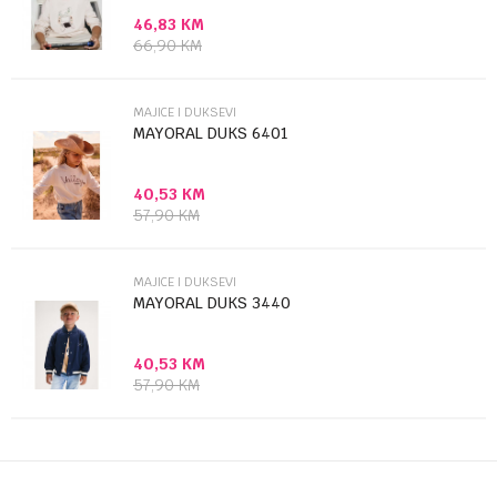
46,83
KM
Poruka
66,90
KM
MAJICE I DUKSEVI
MAYORAL DUKS 6401
40,53
KM
Anti-spam zaštita - izračunajte koliko je 2 + 3 :
57,90
KM
POŠALJI
MAJICE I DUKSEVI
MAYORAL DUKS 3440
40,53
KM
57,90
KM