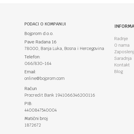
PODACI O KOMPANIJI
INFORMA
Bojprom d.o.o.
Radnje
Pave Radana 16
O nama
78000, Banja Luka, Bosna i Hercegovina
Zaposlen
Telefon:
Saradnja
066/830-164
Kontakt
Blog
Email:
online@bojprom.com
Račun
Procredit Bank 1941066346200116
PIB:
4400847540004
Matični broj:
1872672