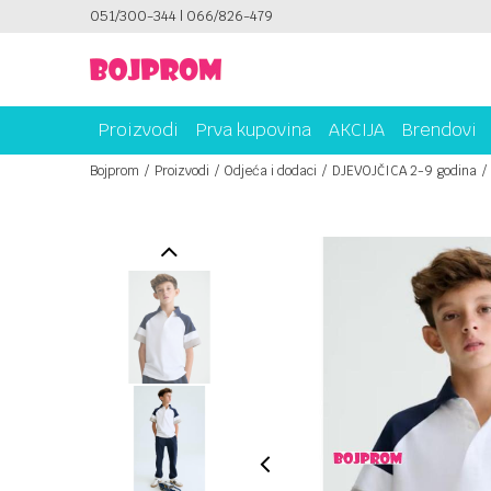
ICAMA!
051/300-344 | 066/826-479
PLATI UNICREDIT KARTICOM NA RATE!
Proizvodi
Prva kupovina
AKCIJA
Brendovi
Bojprom
Proizvodi
Odjeća i dodaci
DJEVOJČICA 2-9 godina