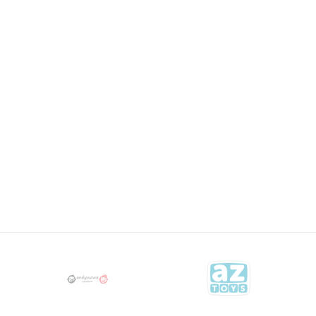
Email
MAJICE I DUKSEVI
20,23
KM
MAYORAL
28,90
KM
MAJICA 3072
MAJICE I DUKSEVI
23,73
KM
MAYORAL
33,90
KM
MAJICA 3068