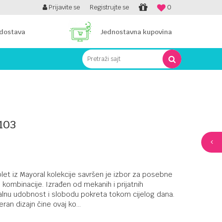
PLATI UNICREDIT KARTICOM NA RATE!
Prijavite se
Registrujte se
0
 dostava
Jednostavna kupovina
Pretraži sajt
103
plet iz Mayoral kolekcije savršen je izbor za posebne
 kombinacije. Izrađen od mekanih i prijatnih
malnu udobnost i slobodu pokreta tokom cijelog dana.
deran dizajn čine ovaj ko
...