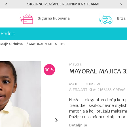
SIGURNO PLAĆANJE PLATNIM KARTICAMA!
Sigurna kupovina
Brza
Radnje
Majice i duksevi
MAYORAL MAJICA 3103
Mayoral
30
%
MAYORAL MAJICA 3
MAJICE I DUKSEVI
ŠIFRA ARTIKLA:
2166155-CREAM
Nježan i elegantan dječiji kom
trenutke i svakodnevne stylish
materijala koji pružaju maksi
Pažljivo usklađeni detalji i mo
Detaljnije