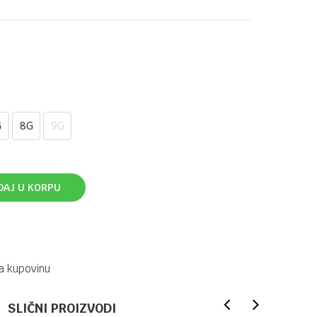
G
8G
9G
DAJ U KORPU
a kupovinu
SLIČNI PROIZVODI