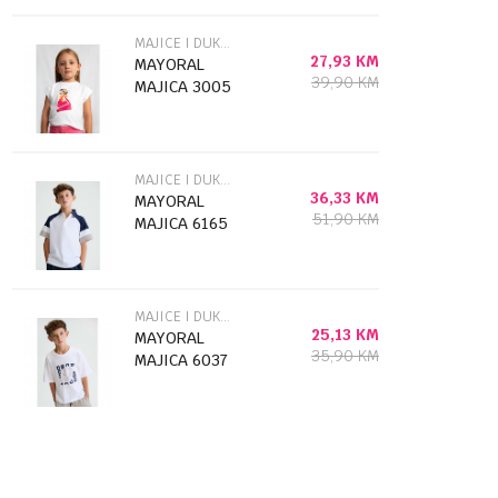
MAJICE I DUKSEVI
27,93
KM
MAYORAL
39,90
KM
MAJICA 3005
MAJICE I DUKSEVI
36,33
KM
MAYORAL
51,90
KM
MAJICA 6165
MAJICE I DUKSEVI
25,13
KM
MAYORAL
35,90
KM
MAJICA 6037