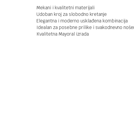
Mekani i kvalitetni materijali
Udoban kroj za slobodno kretanje
Elegantna i moderno usklađena kombinacija
Idealan za posebne prilike i svakodnevno noše
Kvalitetna Mayoral izrada
Kategorija
Majic
Brendovi
Mayo
Ime/Nadimak
Poruka
Anti-spam zaštita - izračunajte koliko je 4 + 1 :