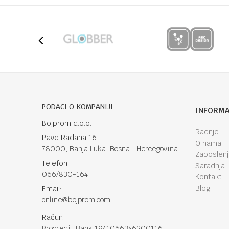
POŠALJI
PODACI O KOMPANIJI
INFORMA
Bojprom d.o.o.
Radnje
Pave Radana 16
O nama
78000, Banja Luka, Bosna i Hercegovina
Zaposlen
Telefon:
Saradnja
066/830-164
Kontakt
Blog
Email:
online@bojprom.com
Račun
Procredit Bank 1941066346200116