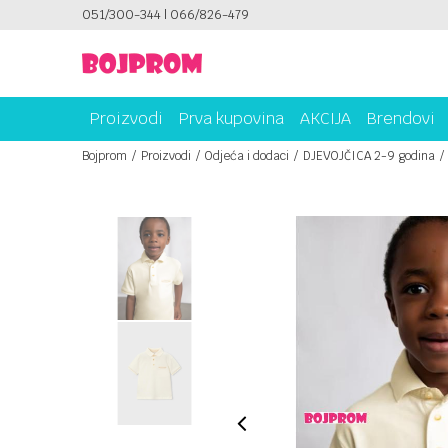
ICAMA!
051/300-344 | 066/826-479
PLATI UNICREDIT KARTICOM NA RATE!
Proizvodi
Prva kupovina
AKCIJA
Brendovi
Bojprom
Proizvodi
Odjeća i dodaci
DJEVOJČICA 2-9 godina