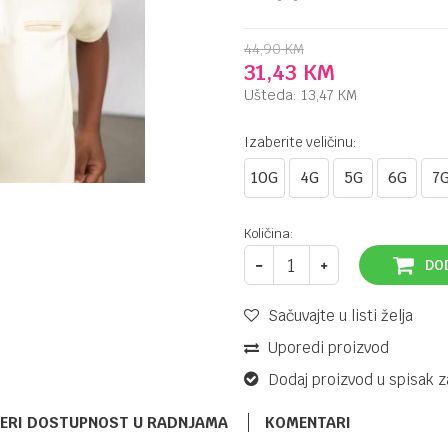
44,90
KM
31,43
KM
Ušteda:
13,47
KM
Izaberite veličinu:
10G
4G
5G
6G
7
Količina:
DO
Sačuvajte u listi želja
Uporedi proizvod
Dodaj proizvod u spisak z
ERI DOSTUPNOST U RADNJAMA
KOMENTARI