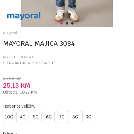
1
2
3
Mayoral
MAYORAL MAJICA 3084
MAJICE I DUKSEVI
ŠIFRA ARTIKLA:
2166154-STO
35,90
KM
25,13
KM
Ušteda:
10,77
KM
Izaberite veličinu:
10G
4G
5G
6G
7G
8G
9G
Količina: