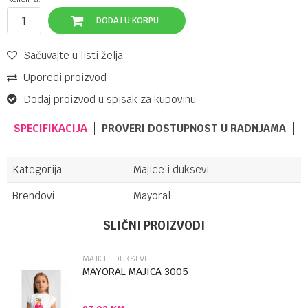
DODAJ U KORPU
Sačuvajte u listi želja
Uporedi proizvod
Dodaj proizvod u spisak za kupovinu
SPECIFIKACIJA
PROVERI DOSTUPNOST U RADNJAMA
Kategorija
Majice i duksevi
Brendovi
Mayoral
Ime/Nadimak
SLIČNI PROIZVODI
MAJICE I DUKSEVI
Email
MAYORAL MAJICA 3005