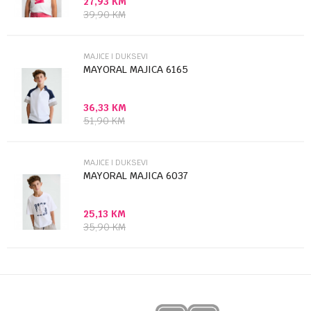
27,93
KM
Poruka
39,90
KM
MAJICE I DUKSEVI
MAYORAL MAJICA 6165
36,33
KM
Anti-spam zaštita - izračunajte koliko je 9 - 4 :
51,90
KM
POŠALJI
MAJICE I DUKSEVI
MAYORAL MAJICA 6037
25,13
KM
35,90
KM