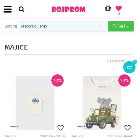
0
SIGURNO PLAĆANJE PLATNIM KARTICAMA!
Filteri
Sortiraj
MAJICE
6
proizvoda
(
0
)
10
%
10
%
MAJICE
2190183-YOGUR
MAJICE
2190185-CREAM