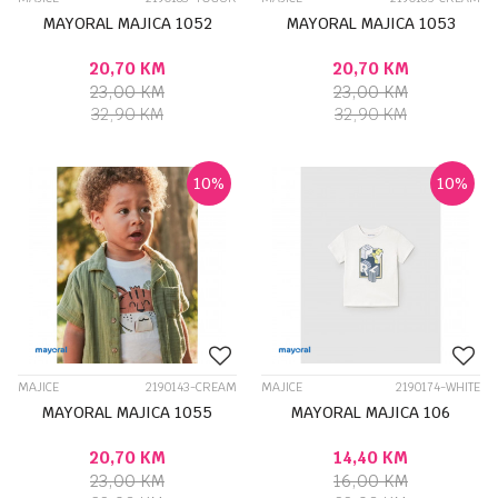
MAYORAL MAJICA 1052
MAYORAL MAJICA 1053
20,70
KM
20,70
KM
23,00
KM
23,00
KM
32,90
KM
32,90
KM
10
%
10
%
MAJICE
2190143-CREAM
MAJICE
2190174-WHITE
MAYORAL MAJICA 1055
MAYORAL MAJICA 106
20,70
KM
14,40
KM
23,00
KM
16,00
KM