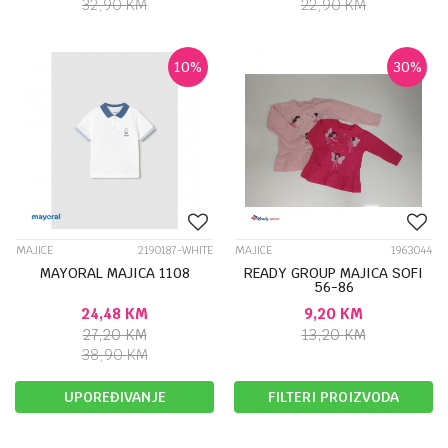
32,90
KM
22,90
KM
10
%
30
%
MAJICE
2190187-WHITE
MAJICE
1963044
MAYORAL MAJICA 1108
READY GROUP MAJICA SOFI
56-86
24,48
KM
9,20
KM
27,20
KM
13,20
KM
38,90
KM
UPOREĐIVANJE
FILTERI PROIZVODA