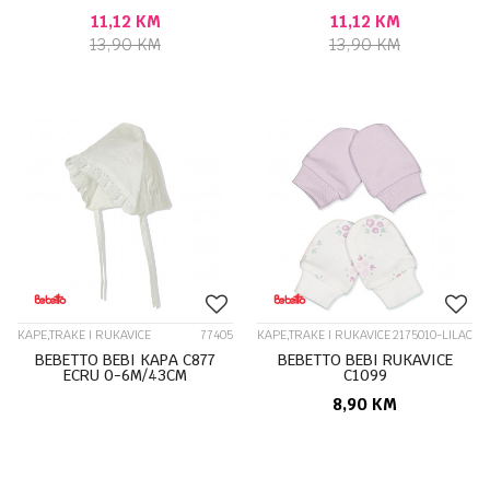
11,12
KM
11,12
KM
13,90
KM
13,90
KM
KAPE,TRAKE I RUKAVICE
77405
KAPE,TRAKE I RUKAVICE
2175010-LILAC
BEBETTO BEBI KAPA C877
BEBETTO BEBI RUKAVICE
ECRU 0-6M/43CM
C1099
8,90
KM