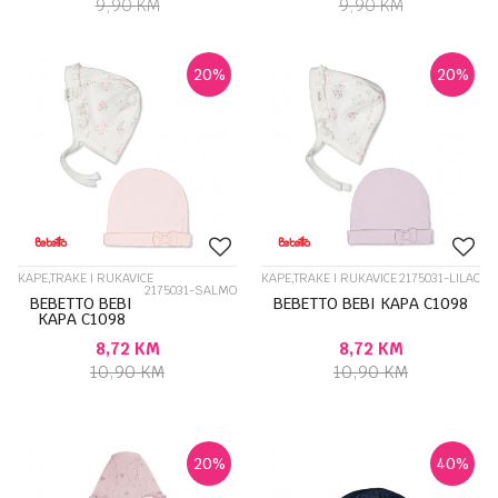
9,90
KM
9,90
KM
20
%
20
%
KAPE,TRAKE I RUKAVICE
KAPE,TRAKE I RUKAVICE
2175031-LILAC
2175031-SALMO
BEBETTO BEBI
BEBETTO BEBI KAPA C1098
KAPA C1098
8,72
KM
8,72
KM
10,90
KM
10,90
KM
20
%
40
%