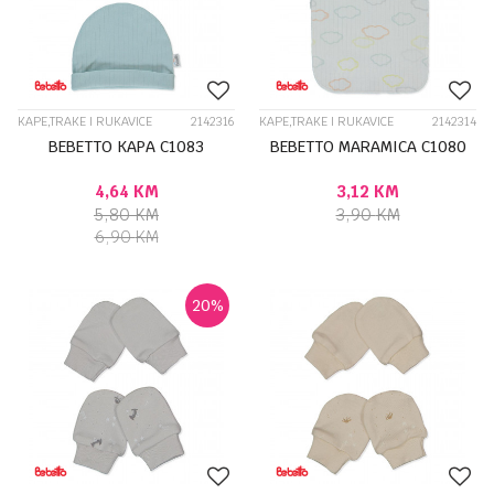
KAPE,TRAKE I RUKAVICE
2142316
KAPE,TRAKE I RUKAVICE
2142314
BEBETTO KAPA C1083
BEBETTO MARAMICA C1080
4,64
KM
3,12
KM
5,80
KM
3,90
KM
6,90
KM
20
%