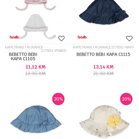
KAPE,TRAKE I RUKAVICE
KAPE,TRAKE I RUKAVICE
2175012-NAVY
2175011-POWCO
BEBETTO BEBI
BEBETTO BEBI KAPA C1115
KAPA C1105
11,12
KM
13,14
KM
13,90
KM
21,90
KM
20
%
20
%