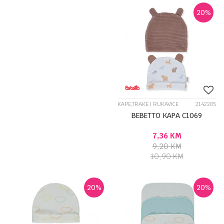
20
%
KAPE,TRAKE I RUKAVICE
2142305
BEBETTO KAPA C1069
7,36
KM
9,20
KM
10,90
KM
20
%
20
%