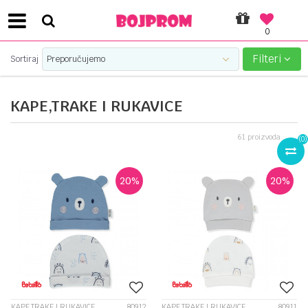
0
SIGURNO PLAĆANJE PLATNIM KARTICAMA!
Filteri
Sortiraj
KAPE,TRAKE I RUKAVICE
61
proizvoda
(
0
)
20
%
20
%
KAPE,TRAKE I RUKAVICE
80912
KAPE,TRAKE I RUKAVICE
80911