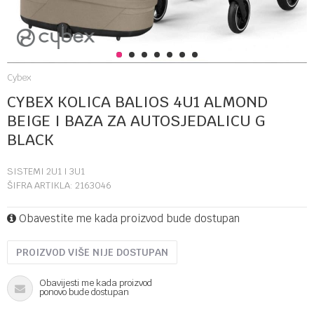
1
2
3
4
5
6
7
Cybex
CYBEX KOLICA BALIOS 4U1 ALMOND
BEIGE I BAZA ZA AUTOSJEDALICU G
BLACK
SISTEMI 2U1 I 3U1
ŠIFRA ARTIKLA:
2163046
Obavestite me kada proizvod bude dostupan
PROIZVOD VIŠE NIJE DOSTUPAN
Obavijesti me kada proizvod
ponovo bude dostupan