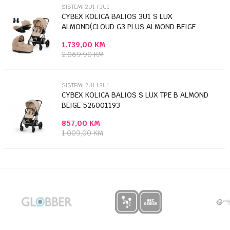
SISTEMI 2U1 I 3U1
CYBEX KOLICA BALIOS 3U1 S LUX
ALMOND(CLOUD G3 PLUS ALMOND BEIGE
526001349+KORPA ...
1.739,00
KM
Anti-spam zaštita - izračunajte koliko je 4 + 1 :
2.069,90
KM
POŠALJI
SISTEMI 2U1 I 3U1
CYBEX KOLICA BALIOS S LUX TPE B ALMOND
BEIGE 526001193
857,00
KM
1.009,00
KM