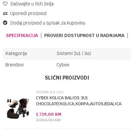
Sačuvajte u listi želja
Uporedi proizvod
Dodaj proizvod u spisak za kupovinu
SPECIFIKACIJA
PROVERI DOSTUPNOST U RADNJAMA
Kategorija
Sistemi 2u1 i 3u1
Brendovi
Cybex
Ime/Nadimak
SLIČNI PROIZVODI
SISTEMI 2U1 I 3U1
Email
CYBEX KOLICA BALIOS 3U1
CHOCOLATE(KOLICA,KORPA,AUTOSJEDALICA
CLOUD G3 PLUS ALMON...
1.739,00
KM
Poruka
2.066,90
KM