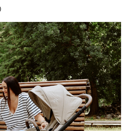
)
SISTEMI 2U1 I 3U1
1.439,90
KM
KIKKA BOO
1.799,90
KM
KOLICA GOYA
PLATINUM
CHAMPAGNE
31001020169
SISTEMI 2U1 I 3U1
539,90
KM
CHIPOLINO
849,80
KM
KOLICA
PEARL LATTE
KKPE02603LA
I
AUTOSJEDALICA
PEARL LATTE
STKPE0263LA...