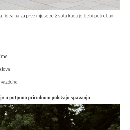
ja, idealna za prve mjesece života kada je bebi potreban
ičme
uslova
ok vazduha
je u potpuno prirodnom položaju spavanja
.