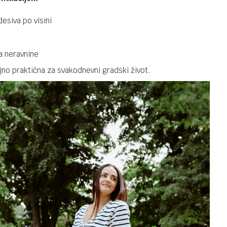
siva po visini
a neravnine
ljno praktična za svakodnevni gradski život.