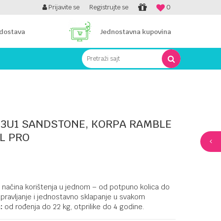
SIGURNO PLAĆANJE PLATNIM KARTICAMA!
Prijavite se
Registrujte se
0
PLA
 dostava
Jednostavna kupovina
Pretraži sajt
O
I 3U1 SANDSTONE, KORPA RAMBLE
EL PRO
i načina korištenja u jednom – od potpuno kolica do
upravljanje i jednostavno sklapanje u svakom
:
od rođenja do 22 kg, otprilike do 4 godine.