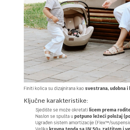
Finiti kolica su dizajnirana kao
svestrana, udobna i 
Ključne karakteristike:
Sjedište se može okretati
licem prema roditel
Naslon se spušta u
potpuno ležeći položaj (p
Ugrađen sistem amortizacije (Flex™/suspensi
Velika
krovna tenda sa UV 50+ zaštitom i ve