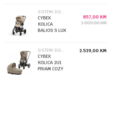
ALMOND(CLOUD
G3 PLUS
SISTEMI 2U1 I 3U1
ALMOND
857,00
KM
CYBEX
1.009,00
KM
BEIGE
KOLICA
526001349+KORPA
BALIOS S LUX
...
TPE B
ALMOND
BEIGE
SISTEMI 2U1 I 3U1
2.539,00
KM
526001193
CYBEX
KOLICA 2U1
PRIAM COZY
BEIGE(SASIJA
ROSE GOLD)