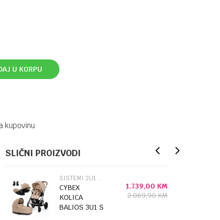
DAJ U KORPU
a kupovinu
SLIČNI PROIZVODI
SISTEMI 2U1 I 3U1
1.739,00
KM
CYBEX
2.069,90
KM
KOLICA
BALIOS 3U1 S
LUX