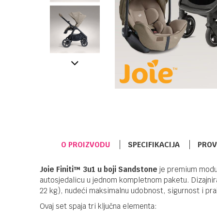
O PROIZVODU
SPECIFIKACIJA
PROV
Joie Finiti™ 3u1 u boji Sandstone
je premium modul
autosjedalicu u jednom kompletnom paketu. Dizajniran
22 kg), nudeći maksimalnu udobnost, sigurnost i pra
Ovaj set spaja tri ključna elementa: