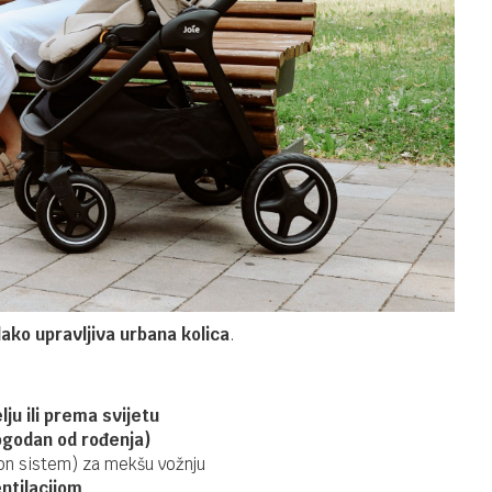
lako upravljiva urbana kolica
.
ju ili prema svijetu
ogodan od rođenja)
on sistem) za mekšu vožnju
ntilacijom