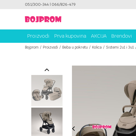
051/300-344 | 066/826-479
SIGURNO PLAĆANJE PLATNIM KARTICAMA!
Proizvodi
Prva kupovina
AKCIJA
Brendovi
Bojprom
Proizvodi
Beba u pokretu
Kolica
Sistemi 2u1 i 3u1