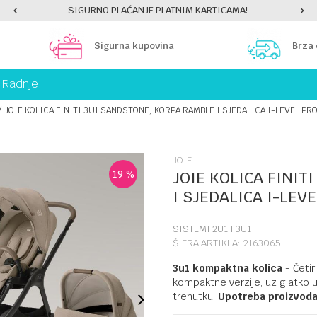
PLATI UNICREDIT KARTICOM NA RATE!
Sigurna kupovina
Brza
Radnje
JOIE KOLICA FINITI 3U1 SANDSTONE, KORPA RAMBLE I SJEDALICA I-LEVEL PR
JOIE
19
%
JOIE KOLICA FINIT
I SJEDALICA I-LEV
SISTEMI 2U1 I 3U1
ŠIFRA ARTIKLA:
2163065
3u1 kompaktna kolica
- Četir
kompaktne verzije, uz glatko 
trenutku.
Upotreba proizvoda