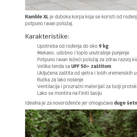
Ramble XL
je duboka korpa koja se koristi od rođen
potpuno ravan položaj.
Karakteristike:
Upotreba od rođenja do oko
9 kg
Mekano, udobno i toplo unutrašnje punjenje
Potpuno ravan ležeći položaj za zdrav razvoj k
Velika tenda sa
UPF 50+ zaštitom
Uključena zaštita od vjetra i loših vremenskih 
Ručka za lako nošenje
Ventilacija i prozračni materijali za bolji prot
Lako se montira na Finiti šasiju
Idealna je za novorođenče jer omogućava
duge šetn