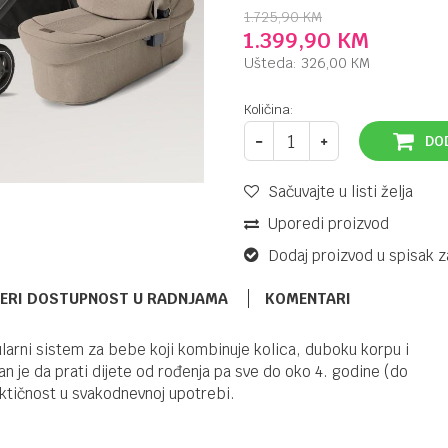
1.725,90
KM
1.399,90
KM
Ušteda:
326,00
KM
Količina:
DO
Sačuvajte u listi želja
Uporedi proizvod
Dodaj proizvod u spisak z
ERI DOSTUPNOST U RADNJAMA
KOMENTARI
arni sistem za bebe koji kombinuje kolica, duboku korpu i
SISTEMI 2U1 I 3U1
 je da prati dijete od rođenja pa sve do oko 4. godine (do
399,90
KM
KIKKA BOO
ktičnost u svakodnevnoj upotrebi.
619,90
KM
KOLICA JEAN
BLACK 3U1
31001010268