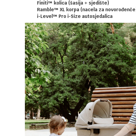
Finiti™ kolica (šasija + sjedište)
Ramble™ XL korpa (nacela za novorođenče
i-Level™ Pro i-Size autosjedalica