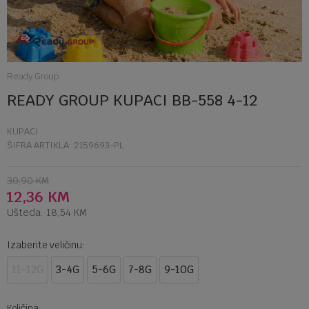
Ready Group
READY GROUP KUPACI BB-558 4-12
KUPACI
ŠIFRA ARTIKLA:
2159693-PL
30,90
KM
12,36
KM
Ušteda:
18,54
KM
Izaberite veličinu:
11-12G
3-4G
5-6G
7-8G
9-10G
Količina: