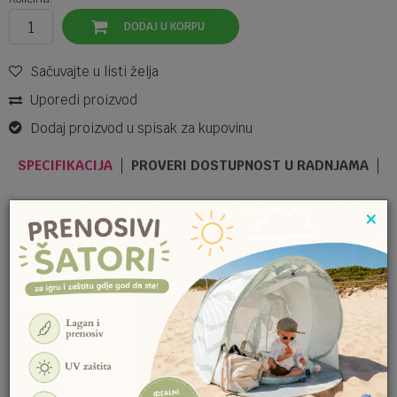
DODAJ U KORPU
Sačuvajte u listi želja
Uporedi proizvod
Dodaj proizvod u spisak za kupovinu
SPECIFIKACIJA
PROVERI DOSTUPNOST U RADNJAMA
×
Kategorija
KUPACI
Brendovi
Ready Group
Ime/Nadimak
SLIČNI PROIZVODI
KUPACI
Email
MAYORAL KUPACI 1754