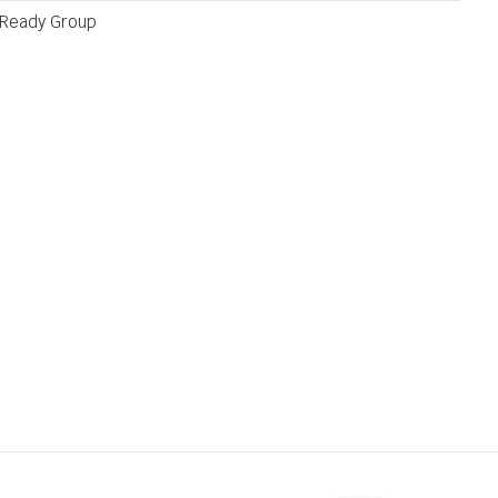
12,36
KM
READY
Ready Group
30,90
KM
GROUP
KUPACI BB-
558 4-12
Email
KUPACI
12,36
KM
READY
30,90
KM
GROUP
KUPACI BB-
558 4-12
KUPACI
12,76
KM
READY
31,90
KM
GROUP
KUPACI 2041
4-12