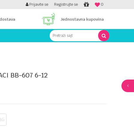
PLATI UNICREDIT KARTICOM NA RATE!
Prijavite se
Registrujte se
0
 dostava
Jednostavna kupovina
Pretraži sajt
CI BB-607 6-12
8G