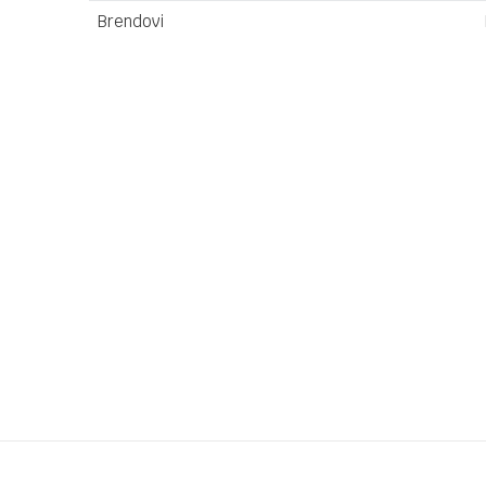
Brendovi
Ime/Nadimak
Poruka
Anti-spam zaštita - izračunajte koliko je 4 + 1 :
POŠALJI