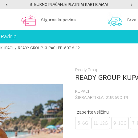
SIGURNO PLAĆANJE PLATNIM KARTICAMA!
Sigurna kupovina
Brza
Radnje
KUPACI
READY GROUP KUPACI BB-607 6-12
Ready Group
READY GROUP KUPA
KUPACI
ŠIFRA ARTIKLA:
2159690-PI
Izaberite veličinu:
5-6G
11-12G
9-10G
7-