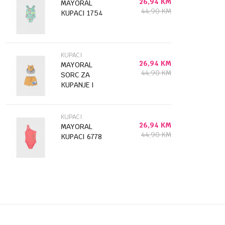
26,94
KM
MAYORAL
44,90
KM
KUPACI 1754
KUPACI
26,94
KM
MAYORAL
44,90
KM
SORC ZA
KUPANJE I
KAPA 1662
KUPACI
26,94
KM
MAYORAL
44,90
KM
KUPACI 6778