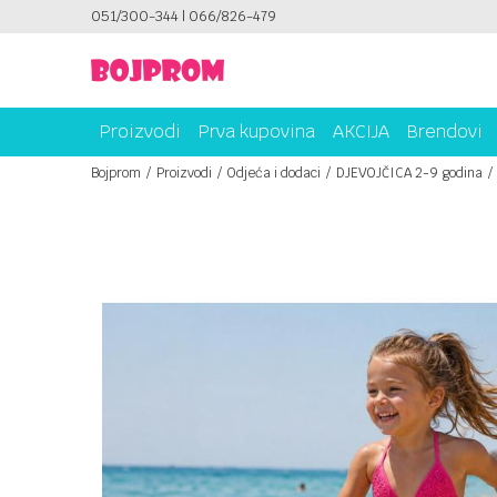
ICAMA!
051/300-344 | 066/826-479
PLATI UNICREDIT KARTICOM NA RATE!
Proizvodi
Prva kupovina
AKCIJA
Brendovi
Bojprom
Proizvodi
Odjeća i dodaci
DJEVOJČICA 2-9 godina