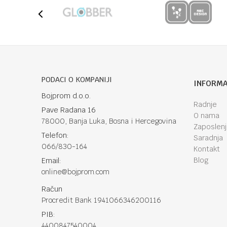
PODACI O KOMPANIJI
INFORMA
Bojprom d.o.o.
Radnje
Pave Radana 16
O nama
78000, Banja Luka, Bosna i Hercegovina
Zaposlen
Telefon:
Saradnja
066/830-164
Kontakt
Blog
Email:
online@bojprom.com
Račun
Procredit Bank 1941066346200116
PIB:
4400847540004