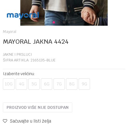
1
2
3
4
5
Mayoral
MAYORAL JAKNA 4424
JAKNE I PRSLUCI
ŠIFRA ARTIKLA:
2165135-BLUE
Izaberite veličinu:
10G
4G
5G
6G
7G
8G
9G
PROIZVOD VIŠE NIJE DOSTUPAN
Sačuvajte u listi želja