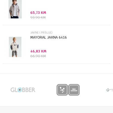
65,73
KM
Anti-spam zaštita - izračunajte koliko je 2 + 3 :
93,90
KM
POŠALJI
JAKNE I PRSLUCI
MAYORAL JAKNA 6416
46,83
KM
66,90
KM