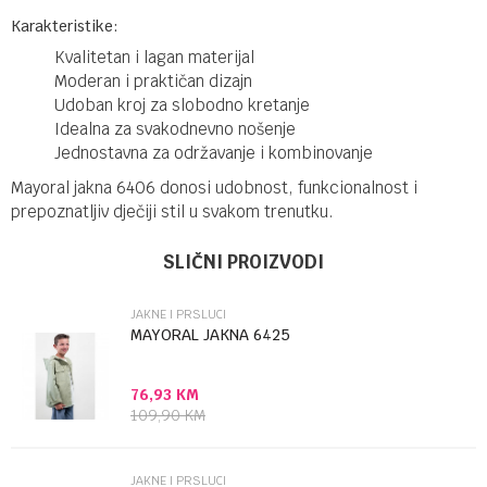
Karakteristike:
Kvalitetan i lagan materijal
Moderan i praktičan dizajn
Udoban kroj za slobodno kretanje
Idealna za svakodnevno nošenje
Jednostavna za održavanje i kombinovanje
Mayoral jakna 6406 donosi udobnost, funkcionalnost i
prepoznatljiv dječiji stil u svakom trenutku.
Ime/Nadimak
Kategorija
Jakne i prsluci
SLIČNI PROIZVODI
Brendovi
Mayoral
JAKNE I PRSLUCI
Email
MAYORAL JAKNA 6425
76,93
KM
Poruka
109,90
KM
JAKNE I PRSLUCI