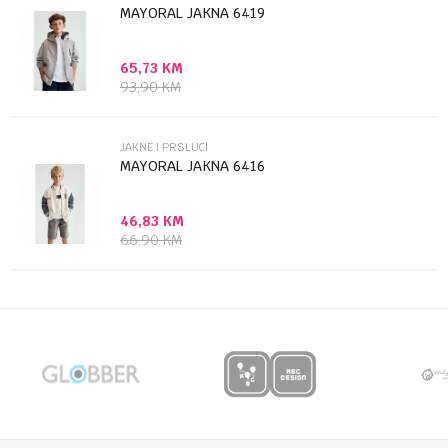
MAYORAL JAKNA 6419
65,73
KM
Anti-spam zaštita - izračunajte koliko je 9 - 4 :
93,90
KM
POŠALJI
JAKNE I PRSLUCI
MAYORAL JAKNA 6416
46,83
KM
66,90
KM