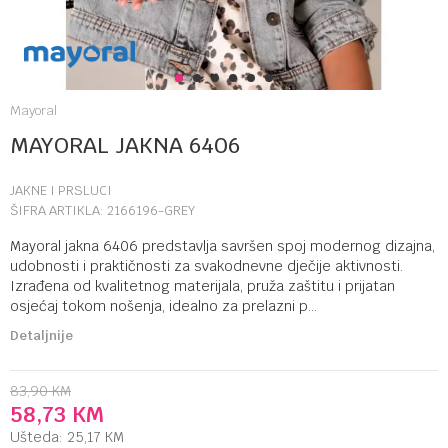
1
2
3
4
5
6
Mayoral
MAYORAL JAKNA 6406
JAKNE I PRSLUCI
ŠIFRA ARTIKLA:
2166196-GREY
Mayoral jakna 6406 predstavlja savršen spoj modernog dizajna,
udobnosti i praktičnosti za svakodnevne dječije aktivnosti.
Izrađena od kvalitetnog materijala, pruža zaštitu i prijatan
osjećaj tokom nošenja, idealno za prelazni p
...
Detaljnije
83,90
KM
58,73
KM
Ušteda:
25,17
KM