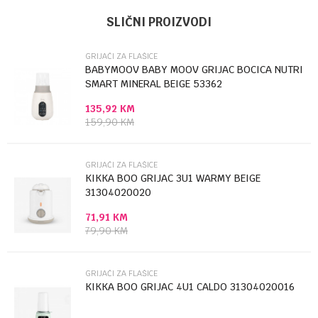
UPUTSTVO ZA KORIŠĆENJE
Ime/Nadimak
Kategorija
Grijači za flašice
SLIČNI PROIZVODI
Preuzmite uputstvo
Brendovi
BABYMOOV
GRIJAČI ZA FLAŠICE
Email
BABYMOOV BABY MOOV GRIJAC BOCICA NUTRI
SMART MINERAL BEIGE 53362
135,92
KM
Poruka
159,90
KM
GRIJAČI ZA FLAŠICE
KIKKA BOO GRIJAC 3U1 WARMY BEIGE
31304020020
71,91
KM
Anti-spam zaštita - izračunajte koliko je 4 + 1 :
79,90
KM
POŠALJI
GRIJAČI ZA FLAŠICE
KIKKA BOO GRIJAC 4U1 CALDO 31304020016