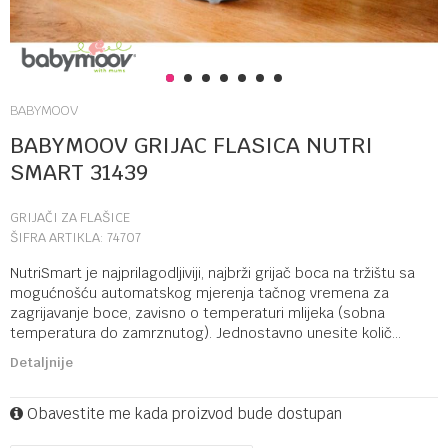
1
2
3
4
5
6
7
BABYMOOV
BABYMOOV GRIJAC FLASICA NUTRI
SMART 31439
GRIJAČI ZA FLAŠICE
ŠIFRA ARTIKLA:
74707
NutriSmart je najprilagodljiviji, najbrži grijač boca na tržištu sa
mogućnošću automatskog mjerenja tačnog vremena za
zagrijavanje boce, zavisno o temperaturi mlijeka (sobna
temperatura do zamrznutog). Jednostavno unesite količ
...
Detaljnije
Obavestite me kada proizvod bude dostupan