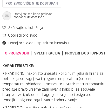
PROIZVOD VIŠE NIJE DOSTUPAN
Obavijesti me kada proizvod
ponovo bude dostupan
Sačuvajte u listi želja
Uporedi proizvod
Dodaj proizvod u spisak za kupovinu
O PROIZVODU
SPECIFIKACIJA
PROVERI DOSTUPNOST 
KARAKTERISTIKE:
• PRAKTIČNO: nakon što unesete količinu mlijeka ili hrane za
bebe koja se zagrijava i njegovu temperaturu (sobna
temperatura, ohlađeno ili smrznuto), NutriSmart automatski
predlaže pravo vrijeme zagrijavanja kako bi se sačuvale
hranjive tvari, uštedilo dragocjeno vrijeme i osiguralo
temeljito, sigurno zagrijavanje i odmrzavanje .
• ZADRŽAVA: hranljive materije u majčinom mleku: