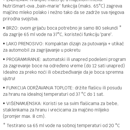
NutriSmart-ova „bain-marie“ funkcija (maks. 65°C) zagreva
majčino mleko polako i nežno tako da se zadrže sva njegova
prirodna svojstva.
• BRZO: ovom grijaču boca potrebno je samo 80 sekundi *
da zagrije 65 ml vode na 37°C, koristeći funkciju 'pare'.
• LAKO PRENOSIVO: Kompaktan dizajn za putovanja + utikač
za automobil za zagrijavanje u pokretu
• PROGRAMIRANJE: automatski ili unapred podešeni program
za zagrevanje boce na određeno vreme (do 12 sati unapred)
Idealno za preko noći ili obezbeđivanje da je boca spremna
ujutru!
• FUNKCIJA ODRŽAVANJA TOPLOTE: držite flašicu ili posudu
za hranu na idealnoj temperaturi od 37 °C do 1 sat.
• VIŠENAMJENSKA: Koristi se sa svim flašicama za bebe,
staklenkama za hranu i vrećicama za majčino mlijeko
(promjer max. 8 cm).
* Testirano sa 65 ml vode na sobnoj temperaturi od 20 °C