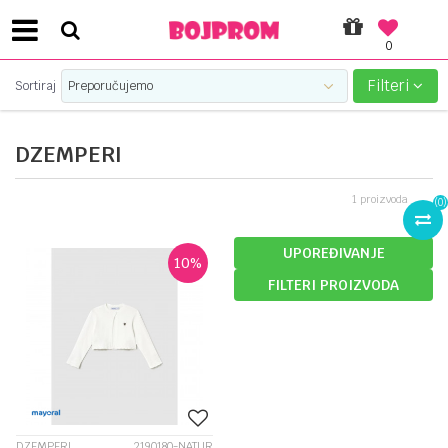
0
SIGURNO PLAĆANJE PLATNIM KARTICAMA!
Filteri
Sortiraj
DZEMPERI
1
proizvoda
(
0
)
UPOREĐIVANJE
10
%
FILTERI PROIZVODA
DZEMPERI
2190180-NATUR