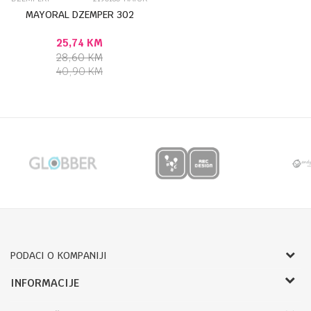
MAYORAL DZEMPER 302
25,74
KM
28,60
KM
40,90
KM
PODACI O KOMPANIJI
Bojprom d.o.o.
INFORMACIJE
Radnje